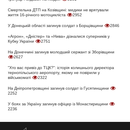
Смертельна ДТП на Козівщині: медики не врятували
життя 16-річного мотоцикліста
2952
У Донецькій області загинув солдат з Борщівщини
2846
«Агрон», «Дністер» та «Нива» дізналися суперників у
Кубку України
2751
На Донеччині загинув молодший сержант зі Зборівщини
2627
"Хто вас привіз до ТЦК?": історія колишнього директора
тернопільського аеропорту, якому не повірили у
військкоматі
2322
На Дніпропетровщині загинув солдат із Гусятинщини
2252
У боях за Україну загинув офіцер із Монастирищини
2236