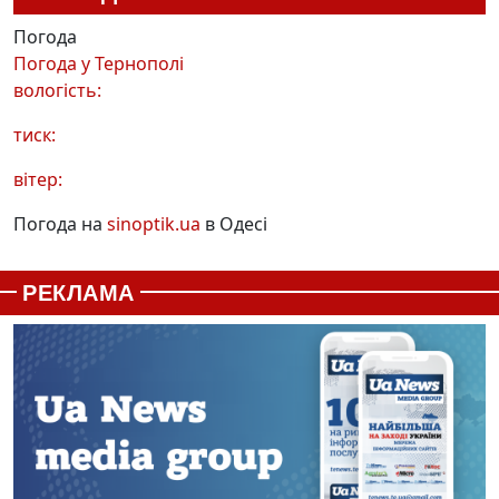
Погода
Погода у
Тернополі
вологість:
тиск:
вітер:
Погода на
sinoptik.ua
в Одесі
РЕКЛАМА