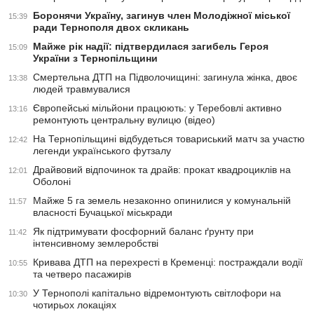
Боронячи Україну, загинув член Молодіжної міської
15:39
ради Тернополя двох скликань
Майже рік надії: підтвердилася загибель Героя
15:09
України з Тернопільщини
Смертельна ДТП на Підволочищині: загинула жінка, двоє
13:38
людей травмувалися
Європейські мільйони працюють: у Теребовлі активно
13:16
ремонтують центральну вулицю (відео)
На Тернопільщині відбудеться товариський матч за участю
12:42
легенди українського футзалу
Драйвовий відпочинок та драйв: прокат квадроциклів на
12:01
Оболоні
Майже 5 га земель незаконно опинилися у комунальній
11:57
власності Бучацької міськради
Як підтримувати фосфорний баланс ґрунту при
11:42
інтенсивному землеробстві
Кривава ДТП на перехресті в Кременці: постраждали водії
10:55
та четверо пасажирів
У Тернополі капітально відремонтують світлофори на
10:30
чотирьох локаціях