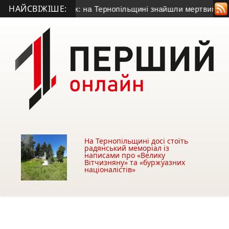
НАЙСВІЖІШЕ:
ходив на зв’язок: на Тернопільщині знайшли мертвим 58-річног
На Тернопільщині досі стоїть
радянський меморіал із
написами про «Велику
Вітчизняну» та «буржуазних
націоналістів»