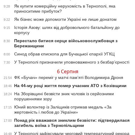
Як купити комерційну нерухомість в Тернополі, яка
9:28
приноситиме прибуток?
Як бізнес може допомогти Україні не лише донатом
9:22
Історія Азову: шлях від добровольчого батальйону до
9:15
корпусу
Перестало битися серце військовослужбовця з
8:30
Бережанщини
Синод обрав єпископа для Бучацької єпархії УГКЦ
8:00
У Тернополі призначили уповноваженого з безбар’єрності
7:30
6 Серпня
ФК «Бучач» переміг у матчі пам’яті Володимира Дроня
21:54
На 44-му році життя помер учасник АТО з Козівщини
18:46
На Зборівщині безвісти зник чоловік із серйозними
18:24
порушеннями зору
Юний волонтер із Заліщиків отримав медаль «За
17:15
жертовність і любов до України»
Понад рік вважався зниклим безвісти: підтвердилася
17:00
загибель воїна з Тернопільщини
У Тернополі зафіксували черговий температурний рекорд
16:48