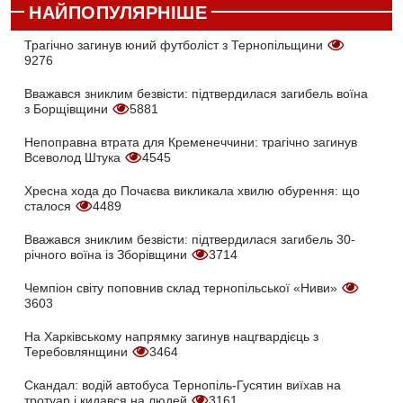
НАЙПОПУЛЯРНІШЕ
Трагічно загинув юний футболіст з Тернопільщини
9276
Вважався зниклим безвісти: підтвердилася загибель воїна
з Борщівщини
5881
Непоправна втрата для Кременеччини: трагічно загинув
Всеволод Штука
4545
Хресна хода до Почаєва викликала хвилю обурення: що
сталося
4489
Вважався зниклим безвісти: підтвердилася загибель 30-
річного воїна із Зборівщини
3714
Чемпіон світу поповнив склад тернопільської «Ниви»
3603
На Харківському напрямку загинув нацгвардієць з
Теребовлянщини
3464
Скандал: водій автобуса Тернопіль-Гусятин виїхав на
тротуар і кидався на людей
3161