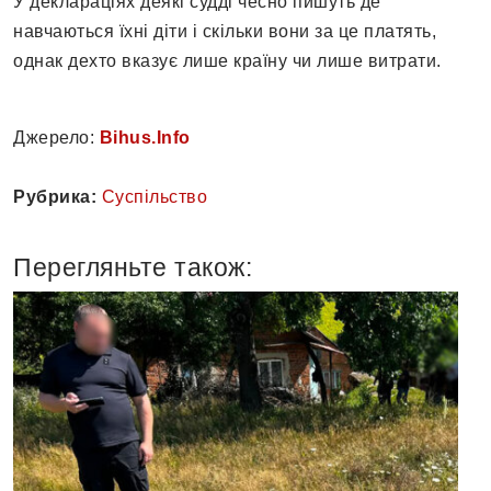
У деклараціях деякі судді чесно пишуть де
навчаються їхні діти і скільки вони за це платять,
однак дехто вказує лише країну чи лише витрати.
Джерело:
Bihus.Info
Рубрика:
Суспільство
Перегляньте також: