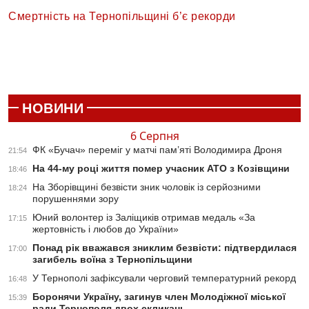
Смертність на Тернопільщині б’є рекорди
НОВИНИ
6 Серпня
ФК «Бучач» переміг у матчі пам’яті Володимира Дроня
21:54
На 44-му році життя помер учасник АТО з Козівщини
18:46
На Зборівщині безвісти зник чоловік із серйозними
18:24
порушеннями зору
Юний волонтер із Заліщиків отримав медаль «За
17:15
жертовність і любов до України»
Понад рік вважався зниклим безвісти: підтвердилася
17:00
загибель воїна з Тернопільщини
У Тернополі зафіксували черговий температурний рекорд
16:48
Боронячи Україну, загинув член Молодіжної міської
15:39
ради Тернополя двох скликань