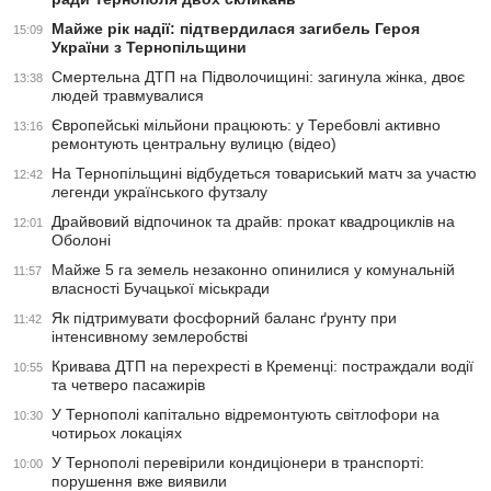
Майже рік надії: підтвердилася загибель Героя
15:09
України з Тернопільщини
Смертельна ДТП на Підволочищині: загинула жінка, двоє
13:38
людей травмувалися
Європейські мільйони працюють: у Теребовлі активно
13:16
ремонтують центральну вулицю (відео)
На Тернопільщині відбудеться товариський матч за участю
12:42
легенди українського футзалу
Драйвовий відпочинок та драйв: прокат квадроциклів на
12:01
Оболоні
Майже 5 га земель незаконно опинилися у комунальній
11:57
власності Бучацької міськради
Як підтримувати фосфорний баланс ґрунту при
11:42
інтенсивному землеробстві
Кривава ДТП на перехресті в Кременці: постраждали водії
10:55
та четверо пасажирів
У Тернополі капітально відремонтують світлофори на
10:30
чотирьох локаціях
У Тернополі перевірили кондиціонери в транспорті:
10:00
порушення вже виявили