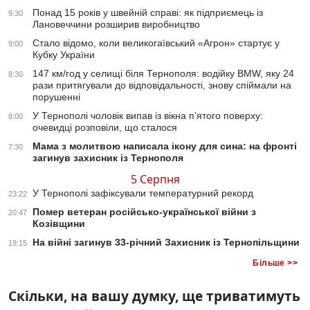
Понад 15 років у швейній справі: як підприємець із
9:30
Лановеччини розширив виробництво
Стало відомо, коли великогаївський «Агрон» стартує у
9:00
Кубку України
147 км/год у селищі біля Тернополя: водійку BMW, яку 24
8:30
рази притягували до відповідальності, знову спіймали на
порушенні
У Тернополі чоловік випав із вікна п’ятого поверху:
8:00
очевидці розповіли, що сталося
Мама з молитвою написала ікону для сина: на фронті
7:30
загинув захисник із Тернополя
5 Серпня
У Тернополі зафіксували температурний рекорд
23:22
Помер ветеран російсько-української війни з
20:47
Козівщини
На війні загинув 33-річний Захисник із Тернопільщини
19:15
Більше >>
Скільки, на вашу думку, ще триватимуть