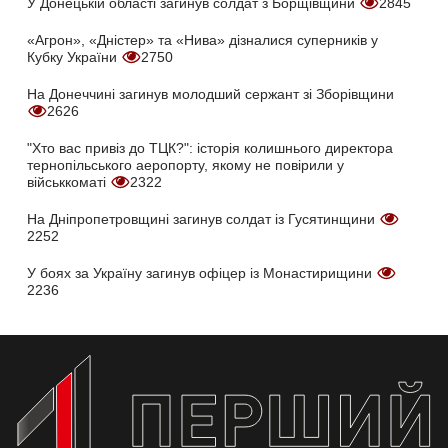
У Донецькій області загинув солдат з Борщівщини
2845
«Агрон», «Дністер» та «Нива» дізналися суперників у
Кубку України
2750
На Донеччині загинув молодший сержант зі Зборівщини
2626
"Хто вас привіз до ТЦК?": історія колишнього директора
тернопільського аеропорту, якому не повірили у
військкоматі
2322
На Дніпропетровщині загинув солдат із Гусятинщини
2252
У боях за Україну загинув офіцер із Монастирищини
2236