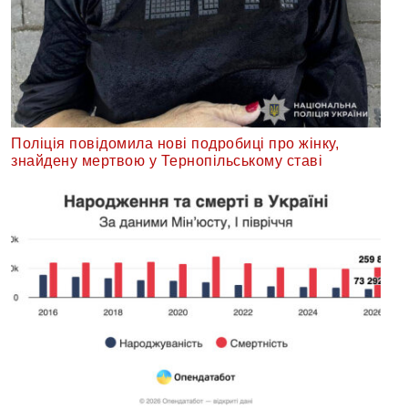
Поліція повідомила нові подробиці про жінку,
знайдену мертвою у Тернопільському ставі