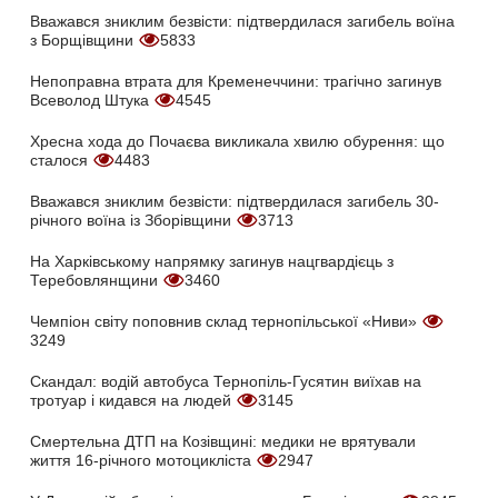
Вважався зниклим безвісти: підтвердилася загибель воїна
з Борщівщини
5833
Непоправна втрата для Кременеччини: трагічно загинув
Всеволод Штука
4545
Хресна хода до Почаєва викликала хвилю обурення: що
сталося
4483
Вважався зниклим безвісти: підтвердилася загибель 30-
річного воїна із Зборівщини
3713
На Харківському напрямку загинув нацгвардієць з
Теребовлянщини
3460
Чемпіон світу поповнив склад тернопільської «Ниви»
3249
Скандал: водій автобуса Тернопіль-Гусятин виїхав на
тротуар і кидався на людей
3145
Смертельна ДТП на Козівщині: медики не врятували
життя 16-річного мотоцикліста
2947