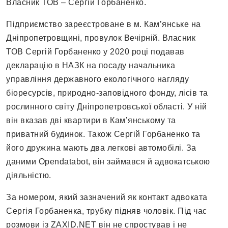
Власник ТОВ – Сергій Горбаненко.
Підприємство зареєстроване в м. Кам’янське на
Дніпропетровщині, провулок Вечірній. Власник
ТОВ Сергій Горбаненко у 2020 році подавав
декларацію в НАЗК на посаду начальника
управління державного екологічного нагляду
біоресурсів, природно-заповідного фонду, лісів та
рослинного світу Дніпропетровської області. У ній
він вказав дві квартири в Кам’янському та
приватний будинок. Також Сергій Горбаненко та
його дружина мають два легкові автомобілі. За
даними Opendatabot, він займався й адвокатською
діяльністю.
За номером, який зазначений як контакт адвоката
Сергія Горбаненка, трубку підняв чоловік. Під час
розмови із ZAXID.NET він не спростував і не