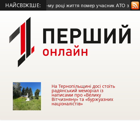
НАЙСВІЖІШЕ:
ра Дроня
• На 44-му році життя помер учасник АТО з Козівщи
На Тернопільщині досі стоїть
радянський меморіал із
написами про «Велику
Вітчизняну» та «буржуазних
націоналістів»