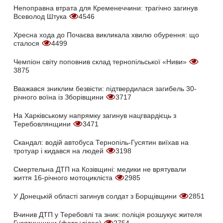
Непоправна втрата для Кременеччини: трагічно загинув
Всеволод Штука
4546
Хресна хода до Почаєва викликала хвилю обурення: що
сталося
4499
Чемпіон світу поповнив склад тернопільської «Ниви»
3875
Вважався зниклим безвісти: підтвердилася загибель 30-
річного воїна із Зборівщини
3717
На Харківському напрямку загинув нацгвардієць з
Теребовлянщини
3471
Скандал: водій автобуса Тернопіль-Гусятин виїхав на
тротуар і кидався на людей
3198
Смертельна ДТП на Козівщині: медики не врятували
життя 16-річного мотоцикліста
2985
У Донецькій області загинув солдат з Борщівщини
2851
Вчинив ДТП у Теребовлі та зник: поліція розшукує жителя
Гусятинщини (фото+відео)
2754