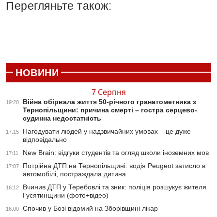
Перегляньте також:
НОВИНИ
7 Серпня
Війна обірвала життя 50-річного гранатометника з
19:20
Тернопільщини: причина смерті – гостра серцево-
судинна недостатність
Нагодувати людей у надзвичайних умовах – це дуже
17:15
відповідально
New Brain: відгуки студентів та огляд школи іноземних мов
17:11
Потрійна ДТП на Тернопільщині: водія Peugeot затисло в
17:07
автомобілі, постраждала дитина
Вчинив ДТП у Теребовлі та зник: поліція розшукує жителя
16:12
Гусятинщини (фото+відео)
Спочив у Бозі відомий на Зборівщині лікар
16:00