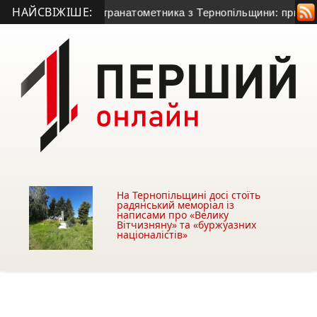
НАЙСВІЖІШЕ:
иття 50-річного гранатометника з Тернопільщини: причина см
На Тернопільщині досі стоїть
радянський меморіал із
написами про «Велику
Вітчизняну» та «буржуазних
націоналістів»