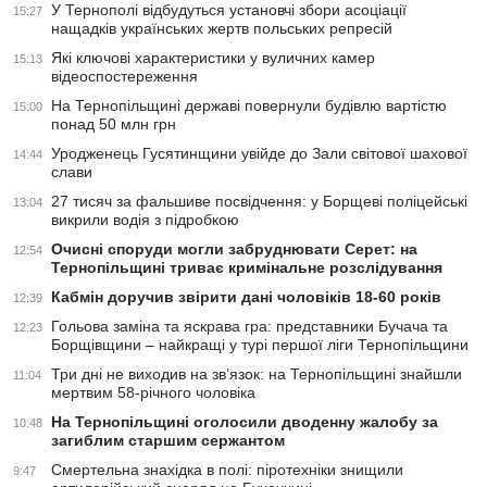
У Тернополі відбудуться установчі збори асоціації
15:27
нащадків українських жертв польських репресій
Які ключові характеристики у вуличних камер
15:13
відеоспостереження
На Тернопільщині державі повернули будівлю вартістю
15:00
понад 50 млн грн
Уродженець Гусятинщини увійде до Зали світової шахової
14:44
слави
27 тисяч за фальшиве посвідчення: у Борщеві поліцейські
13:04
викрили водія з підробкою
Очисні споруди могли забруднювати Серет: на
12:54
Тернопільщині триває кримінальне розслідування
Кабмін доручив звірити дані чоловіків 18-60 років
12:39
Гольова заміна та яскрава гра: представники Бучача та
12:23
Борщівщини – найкращі у турі першої ліги Тернопільщини
Три дні не виходив на зв’язок: на Тернопільщині знайшли
11:04
мертвим 58-річного чоловіка
На Тернопільщині оголосили дводенну жалобу за
10:48
загиблим старшим сержантом
Смертельна знахідка в полі: піротехніки знищили
9:47