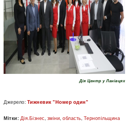
Дія Центр у Ланівцях
Джерело:
Тижневик "Номер один"
Мітки:
Дія.Бізнес
,
зміни
,
область
,
Тернопільщина