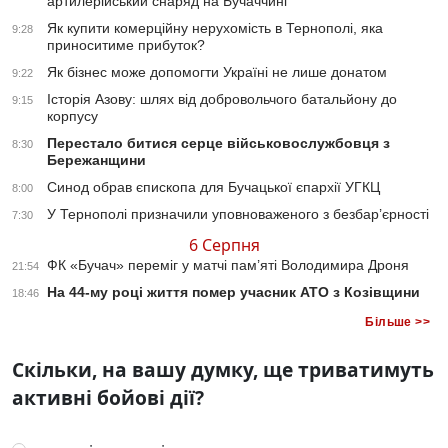
артилерійський снаряд на Бучаччині
Як купити комерційну нерухомість в Тернополі, яка
9:28
приноситиме прибуток?
Як бізнес може допомогти Україні не лише донатом
9:22
Історія Азову: шлях від добровольчого батальйону до
9:15
корпусу
Перестало битися серце військовослужбовця з
8:30
Бережанщини
Синод обрав єпископа для Бучацької єпархії УГКЦ
8:00
У Тернополі призначили уповноваженого з безбар’єрності
7:30
6 Серпня
ФК «Бучач» переміг у матчі пам’яті Володимира Дроня
21:54
На 44-му році життя помер учасник АТО з Козівщини
18:46
Більше >>
Скільки, на вашу думку, ще триватимуть
активні бойові дії?