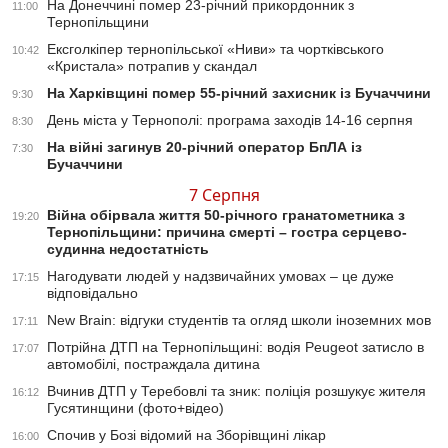
На Донеччині помер 23-річний прикордонник з
11:00
Тернопільщини
Ексголкіпер тернопільської «Ниви» та чортківського
10:42
«Кристала» потрапив у скандал
На Харківщині помер 55-річний захисник із Бучаччини
9:30
День міста у Тернополі: програма заходів 14-16 серпня
8:30
На війні загинув 20-річний оператор БпЛА із
7:30
Бучаччини
7 Серпня
Війна обірвала життя 50-річного гранатометника з
19:20
Тернопільщини: причина смерті – гостра серцево-
судинна недостатність
Нагодувати людей у надзвичайних умовах – це дуже
17:15
відповідально
New Brain: відгуки студентів та огляд школи іноземних мов
17:11
Потрійна ДТП на Тернопільщині: водія Peugeot затисло в
17:07
автомобілі, постраждала дитина
Вчинив ДТП у Теребовлі та зник: поліція розшукує жителя
16:12
Гусятинщини (фото+відео)
Спочив у Бозі відомий на Зборівщині лікар
16:00