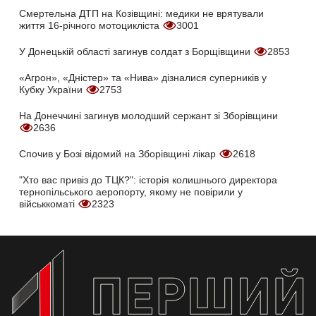
Смертельна ДТП на Козівщині: медики не врятували
життя 16-річного мотоцикліста
3001
У Донецькій області загинув солдат з Борщівщини
2853
«Агрон», «Дністер» та «Нива» дізналися суперників у
Кубку України
2753
На Донеччині загинув молодший сержант зі Зборівщини
2636
Спочив у Бозі відомий на Зборівщині лікар
2618
"Хто вас привіз до ТЦК?": історія колишнього директора
тернопільського аеропорту, якому не повірили у
військкоматі
2323