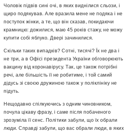
Чоловік підвів сині очі, в яких виднілися сльози, і
щиро подякував. Але вразила мене не подяка і не
поступок жінки, а те, що він сказав, покидаючи
крамницю: дожилися, маю 45 років стажу, не можу
купити собі яблуко. Двері зачинилися.
Скільки таких випадків? Сотні, тисячі? Їх не два і
не три, а в Офісі президента України обговорюють
вакцину від коронавірусу. Так, це також потрібні
речі, але більшість її не робитиме, і той самий
дідусь зі своєю дружиною також у поліклініку не
підуть.
Нещодавно спілкуючись з одним чиновником,
почула цікаву фразу, і саме після побаченого
зрозуміла її сенс. Політики забули, що їх обрали
люди. Справді забули, що вас обрали люди, в яких