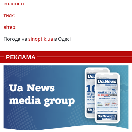
вологість:
тиск:
вітер:
Погода на
sinoptik.ua
в Одесі
РЕКЛАМА