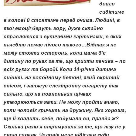
довго
сидітиме
в голові й стоятиме перед очима. Людині, в
якої емоції беруть гору, дуже складно
справлятися з вуличними картинами, в яких
начебто немає нічого такого…Відтак я не
можу стояти осторонь, коли мама б’є
дитину по руках за те, що крихти печива – по
всіх руках та бороді. Коли 14-річна дитина
сидить на холодному бетоні, який вкритий
снігом, і затягує електронну сигарету так
сильно, що на повненьких щічках
утворюються ямки. Не можу пройти мимо,
коли чоловік кричить на дружину. Яка хороша,
ще й хвалить себе, подумали ви, правда ж?
Скільки разів я отримувала за те, що лізу не у
свою справу. Чоловік мене відіслав куди