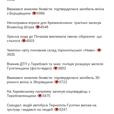
Вважався зниклим безвісти: підтвердилася загибель воїна
з Борщівщини
5986
Непоправна втрата для Кременеччини: трагічно загинув
Всеволод Штука
4548
Хресна хода до Почаєва викликала хвилю обурення: що
сталося
4503
Чемпіон світу поповнив склад тернопільської «Ниви»
3935
Вчинив ДТП у Теребовлі та зник: поліція розшукує жителя
Гусятинщини (фото+відео)
3802
Вважався зниклим безвісти: підтвердилася загибель 30-
річного воїна із Зборівщини
3722
На Харківському напрямку загинув нацгвардієць з
Теребовлянщини
3475
Скандал: водій автобуса Тернопіль-Гусятин виїхав на
тротуар і кидався на людей
3247