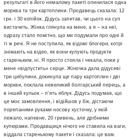
результаті в його немалому пакеті опинилася одна
морква та три картоплини. Продавець сказала: 12
грн. і 30 копійок. Дідусь запитав, чи цього на суп
вистачить. Жінка глянула на мене, а я – на неї,
одразу стало помітно, що ми подумали про одні й
ті ж речі. Я не поступила, як відомі блогери, котрі
знімають на відео, як вони купують продукти
стареньким, ні. Я просто стояла і чекала, поки у
мене «відпустить» серце. Жіночка дала дідусеві
три цибулини, докинула ще пару картоплин і дві
моркви, поклала невеликий болгарський перець, а
в інший кульок – п’ять яблук. Дідусь подумав, що
це моє замовлення, і відійшов у бік, дістаючи
порепаними руками носову хусточку, у якій
лежало, напевне, 20 гривень, але дрібними
купюрами. Продавщиця нічого не ставила на ваги,
віддала старенькому пакети і сказала: це вам.