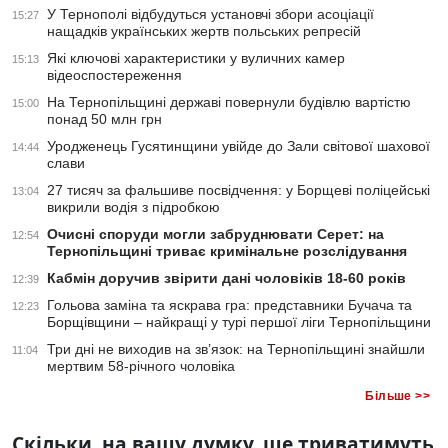
У Тернополі відбудуться установчі збори асоціації
15:27
нащадків українських жертв польських репресій
Які ключові характеристики у вуличних камер
15:13
відеоспостереження
На Тернопільщині державі повернули будівлю вартістю
15:00
понад 50 млн грн
Уродженець Гусятинщини увійде до Зали світової шахової
14:44
слави
27 тисяч за фальшиве посвідчення: у Борщеві поліцейські
13:04
викрили водія з підробкою
Очисні споруди могли забруднювати Серет: на
12:54
Тернопільщині триває кримінальне розслідування
Кабмін доручив звірити дані чоловіків 18-60 років
12:39
Гольова заміна та яскрава гра: представники Бучача та
12:23
Борщівщини – найкращі у турі першої ліги Тернопільщини
Три дні не виходив на зв’язок: на Тернопільщині знайшли
11:04
мертвим 58-річного чоловіка
Більше >>
Скільки, на вашу думку, ще триватимуть