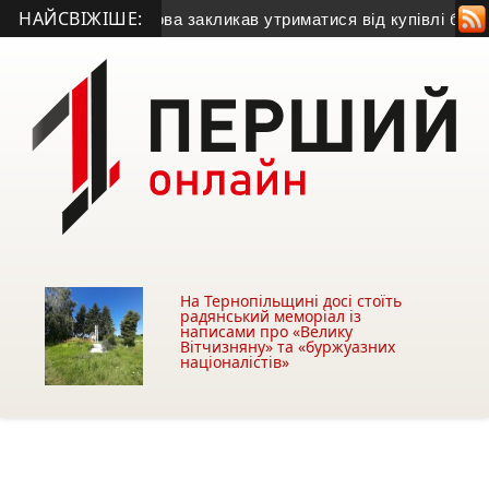
НАЙСВІЖІШЕ:
• Міський голова закликав утриматися від купівлі будівлі у Ч
На Тернопільщині досі стоїть
радянський меморіал із
написами про «Велику
Вітчизняну» та «буржуазних
націоналістів»