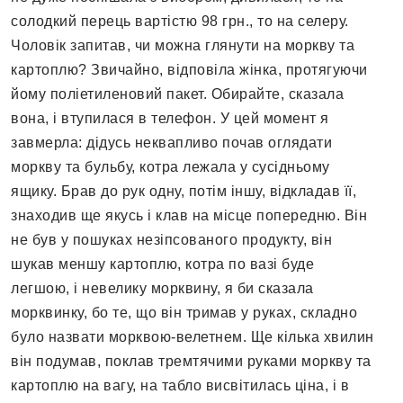
солодкий перець вартістю 98 грн., то на селеру.
Чоловік запитав, чи можна глянути на моркву та
картоплю? Звичайно, відповіла жінка, протягуючи
йому поліетиленовий пакет. Обирайте, сказала
вона, і втупилася в телефон. У цей момент я
завмерла: дідусь неквапливо почав оглядати
моркву та бульбу, котра лежала у сусідньому
ящику. Брав до рук одну, потім іншу, відкладав її,
знаходив ще якусь і клав на місце попередню. Він
не був у пошуках незіпсованого продукту, він
шукав меншу картоплю, котра по вазі буде
легшою, і невелику морквину, я би сказала
морквинку, бо те, що він тримав у руках, складно
було назвати морквою-велетнем. Ще кілька хвилин
він подумав, поклав тремтячими руками моркву та
картоплю на вагу, на табло висвітилась ціна, і в