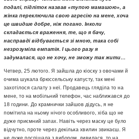
подалі, підліток назвав «тупою мамашою», а
жінка переключила свою агресію на мене, хоча
це швидше добре, ніж погано. Інколи
складається враження, те, що я бачу,
насправді відбувається зі мною, така собі
незрозуміла емпатія. І цього разу я
задумалася, що не хочу, не зможу так жити…
Четвер, 25 лютого. Я зайшла до кіоску з овочами й
очима шукала брюссельську капусту, так мені
захотілося салату з неї. Продавець гляділа то на
мене, то на мобільний телефон, час наближався до
18 години. До крамнички зайшов дідусь, я не
помітила на ньому нічого особливого, хіба що не
дуже приємний запах. Навіть через маску це було
відчутно, проте через декілька хвилин звикаєш. Я
не дуже поспішала з вибором, дивилася, то на