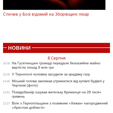
Спочив у Бозі відомий на Зборівщині лікар
НОВИНИ
8 Серпня
На Гусятинщині громаді передали безхазяйне майно
16:30
вартістю понад 9 млн грн
У Тернополі чоловіка засудили за крадіжку газу
15:30
Міський голова закликав утриматися від купівлі будівлі у
14:40
Чорткові (фото)
Псевдобанкір ошукав жительку Кременця на 28 тисяч
13:01
гривень
Воїн з Тернопільщини з позивним «Хижак» нагороджений
12:27
«Хрестом доблесті»