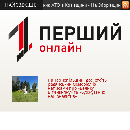
НАЙСВІЖІШЕ:
ття помер учасник АТО з Козівщини
• На Зборівщині безвісти
На Тернопільщині досі стоїть
радянський меморіал із
написами про «Велику
Вітчизняну» та «буржуазних
націоналістів»