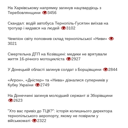
На Харківському напрямку загинув нацгвардієць з
Теребовлянщини
3456
Скандал: водій автобуса Тернопіль-Гусятин виїхав на
тротуар і кидався на людей
3102
Чемпіон світу поповнив склад тернопільської «Ниви»
3021
Смертельна ДТП на Козівщині: медики не врятували
життя 16-річного мотоцикліста
2927
У Донецькій області загинув солдат з Борщівщини
2844
«Агрон», «Дністер» та «Нива» дізналися суперників у
Кубку України
2749
На Донеччині загинув молодший сержант зі Зборівщини
2623
"Хто вас привіз до ТЦК?": історія колишнього директора
тернопільського аеропорту, якому не повірили у
військкоматі
2322