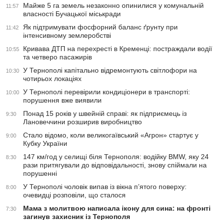
Майже 5 га земель незаконно опинилися у комунальній
11:57
власності Бучацької міськради
Як підтримувати фосфорний баланс ґрунту при
11:42
інтенсивному землеробстві
Кривава ДТП на перехресті в Кременці: постраждали водії
10:55
та четверо пасажирів
У Тернополі капітально відремонтують світлофори на
10:30
чотирьох локаціях
У Тернополі перевірили кондиціонери в транспорті:
10:00
порушення вже виявили
Понад 15 років у швейній справі: як підприємець із
9:30
Лановеччини розширив виробництво
Стало відомо, коли великогаївський «Агрон» стартує у
9:00
Кубку України
147 км/год у селищі біля Тернополя: водійку BMW, яку 24
8:30
рази притягували до відповідальності, знову спіймали на
порушенні
У Тернополі чоловік випав із вікна п’ятого поверху:
8:00
очевидці розповіли, що сталося
Мама з молитвою написала ікону для сина: на фронті
7:30
загинув захисник із Тернополя