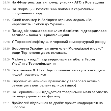
На 44-му році життя помер учасник АТО з Козівщини
18:46
На Зборівщині безвісти зник чоловік із серйозними
18:24
порушеннями зору
Юний волонтер із Заліщиків отримав медаль «За
17:15
жертовність і любов до України»
Понад рік вважався зниклим безвісти: підтвердилася
17:00
загибель воїна з Тернопільщини
У Тернополі зафіксували черговий температурний рекорд
16:48
Боронячи Україну, загинув член Молодіжної міської
15:39
ради Тернополя двох скликань
Майже рік надії: підтвердилася загибель Героя
15:09
України з Тернопільщини
Смертельна ДТП на Підволочищині: загинула жінка, двоє
13:38
людей травмувалися
Європейські мільйони працюють: у Теребовлі активно
13:16
ремонтують центральну вулицю (відео)
На Тернопільщині відбудеться товариський матч за участю
12:42
легенди українського футзалу
Драйвовий відпочинок та драйв: прокат квадроциклів на
12:01
Оболоні