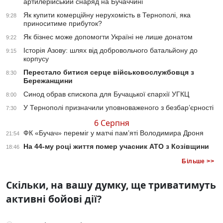
артилерійський снаряд на Бучаччині
Як купити комерційну нерухомість в Тернополі, яка
9:28
приноситиме прибуток?
Як бізнес може допомогти Україні не лише донатом
9:22
Історія Азову: шлях від добровольчого батальйону до
9:15
корпусу
Перестало битися серце військовослужбовця з
8:30
Бережанщини
Синод обрав єпископа для Бучацької єпархії УГКЦ
8:00
У Тернополі призначили уповноваженого з безбар’єрності
7:30
6 Серпня
ФК «Бучач» переміг у матчі пам’яті Володимира Дроня
21:54
На 44-му році життя помер учасник АТО з Козівщини
18:46
Більше >>
Скільки, на вашу думку, ще триватимуть
активні бойові дії?