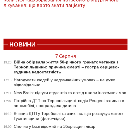
лікування: що варто знати пацієнту
НОВИНИ
7 Серпня
Війна обірвала життя 50-річного гранатометника з
19:20
Тернопільщини: причина смерті – гостра серцево-
судинна недостатність
Нагодувати людей у надзвичайних умовах – це дуже
17:15
відповідально
New Brain: відгуки студентів та огляд школи іноземних мов
17:11
Потрійна ДТП на Тернопільщині: водія Peugeot затисло в
17:07
автомобілі, постраждала дитина
Вчинив ДТП у Теребовлі та зник: поліція розшукує жителя
16:12
Гусятинщини (фото+відео)
Спочив у Бозі відомий на Зборівщині лікар
16:00