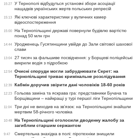
У Тернополі відбудуться установчі збори асоціації
15:27
нащадків українських жертв польських репресій
Які ключові характеристики у вуличних камер
15:13
відеоспостереження
На Тернопільщині державі повернули будівлю вартістю
15:00
понад 50 млн грн
Уродженець Гусятинщини увійде до Зали світової шахової
14:44
слави
27 тисяч за фальшиве посвідчення: у Борщеві поліцейські
13:04
викрили водія з підробкою
Очисні споруди могли забруднювати Серет: на
12:54
Тернопільщині триває кримінальне розслідування
Кабмін доручив звірити дані чоловіків 18-60 років
12:39
Гольова заміна та яскрава гра: представники Бучача та
12:23
Борщівщини – найкращі у турі першої ліги Тернопільщини
Три дні не виходив на зв’язок: на Тернопільщині знайшли
11:04
мертвим 58-річного чоловіка
На Тернопільщині оголосили дводенну жалобу за
10:48
загиблим старшим сержантом
Смертельна знахідка в полі: піротехніки знищили
9:47