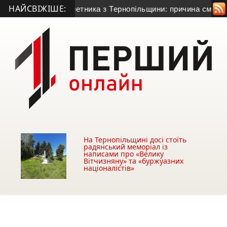
НАЙСВІЖІШЕ:
річного гранатометника з Тернопільщини: причина смерті – го
На Тернопільщині досі стоїть
радянський меморіал із
написами про «Велику
Вітчизняну» та «буржуазних
націоналістів»