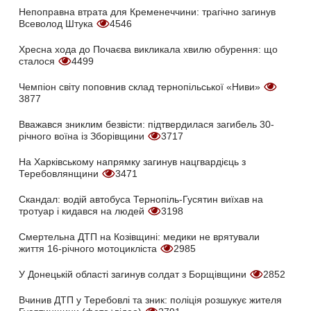
Непоправна втрата для Кременеччини: трагічно загинув
Всеволод Штука
4546
Хресна хода до Почаєва викликала хвилю обурення: що
сталося
4499
Чемпіон світу поповнив склад тернопільської «Ниви»
3877
Вважався зниклим безвісти: підтвердилася загибель 30-
річного воїна із Зборівщини
3717
На Харківському напрямку загинув нацгвардієць з
Теребовлянщини
3471
Скандал: водій автобуса Тернопіль-Гусятин виїхав на
тротуар і кидався на людей
3198
Смертельна ДТП на Козівщині: медики не врятували
життя 16-річного мотоцикліста
2985
У Донецькій області загинув солдат з Борщівщини
2852
Вчинив ДТП у Теребовлі та зник: поліція розшукує жителя