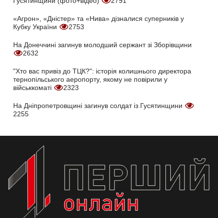
Гусятинщини (фото+відео)
2791
«Агрон», «Дністер» та «Нива» дізналися суперників у
Кубку України
2753
На Донеччині загинув молодший сержант зі Зборівщини
2632
"Хто вас привіз до ТЦК?": історія колишнього директора
тернопільського аеропорту, якому не повірили у
військкоматі
2323
На Дніпропетровщині загинув солдат із Гусятинщини
2255