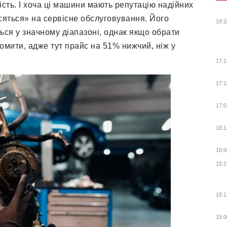
ість. І хоча ці машини мають репутацію надійних
осяться» на сервісне обслуговування. Його
19:2
ься у значному діапазоні, однак якщо обрати
омити, адже тут прайс на 51% нижчий, ніж у
17:1
17:1
17:0
16:1
16:0
15:2
15:1
15:0