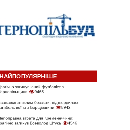
НАЙПОПУЛЯРНІШЕ
рагічно загинув юний футболіст з
Тернопільщини
9465
Вважався зниклим безвісти: підтвердилася
загибель воїна з Борщівщини
5942
Непоправна втрата для Кременеччини:
трагічно загинув Всеволод Штука
4546