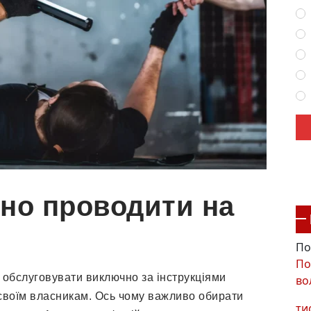
дно проводити на
По
По
 обслуговувати виключно за інструкціями
во
своїм власникам. Ось чому важливо обирати
ти