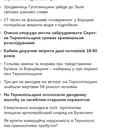
Уродженець Гусятинщини увійде до Зали
4
світової шахової слави
27 тисяч за фальшиве посвідчення: у Борщеві
4
поліцейські викрили водія з підробкою
Очисні споруди могли забруднювати Серет:
4
на Тернопільщині триває кримінальне
розслідування
Кабмін доручив звірити дані чоловіків 18-60
9
років
Гольова заміна та яскрава гра: представники
3
Бучача та Борщівщини – найкращі у турі першої
ліги Тернопільщини
Три дні не виходив на зв’язок: на Тернопільщині
4
знайшли мертвим 58-річного чоловіка
На Тернопільщині оголосили дводенну
8
жалобу за загиблим старшим сержантом
Смертельна знахідка в полі: піротехніки
знищили артилерійський снаряд на Бучаччині
Як купити комерційну нерухомість в Тернополі,
яка приноситиме прибуток?