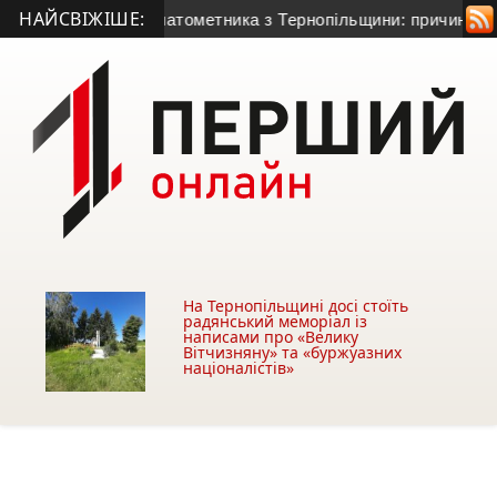
НАЙСВІЖІШЕ:
0-річного гранатометника з Тернопільщини: причина смерті –
На Тернопільщині досі стоїть
радянський меморіал із
написами про «Велику
Вітчизняну» та «буржуазних
націоналістів»