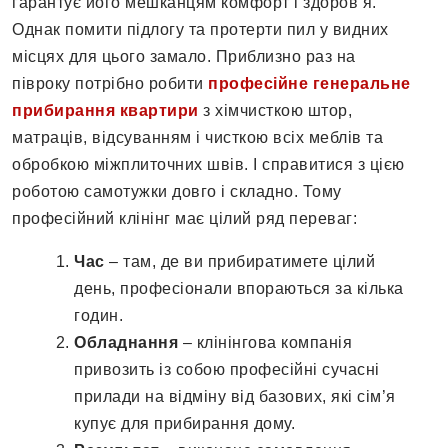
гарантує його мешканцям комфорт і здоров’я.
Однак помити підлогу та протерти пил у видних
місцях для цього замало. Приблизно раз на
півроку потрібно робити
професійне генеральне
прибирання квартири
з хімчисткою штор,
матраців, відсуванням і чисткою всіх меблів та
обробкою міжплиточних швів. І справитися з цією
роботою самотужки довго і складно. Тому
професійний клінінг має цілий ряд переваг:
Час
– там, де ви прибиратимете цілий
день, професіонали впораються за кілька
годин.
Обладнання
– клінінгова компанія
привозить із собою професійні сучасні
прилади на відміну від базових, які сім’я
купує для прибирання дому.