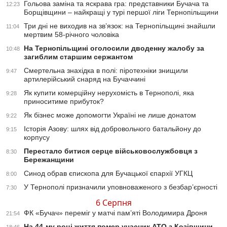
Гольова заміна та яскрава гра: представники Бучача та
12:23
Борщівщини – найкращі у турі першої ліги Тернопільщини
Три дні не виходив на зв’язок: на Тернопільщині знайшли
11:04
мертвим 58-річного чоловіка
На Тернопільщині оголосили дводенну жалобу за
10:48
загиблим старшим сержантом
Смертельна знахідка в полі: піротехніки знищили
9:47
артилерійський снаряд на Бучаччині
Як купити комерційну нерухомість в Тернополі, яка
9:28
приноситиме прибуток?
Як бізнес може допомогти Україні не лише донатом
9:22
Історія Азову: шлях від добровольчого батальйону до
9:15
корпусу
Перестало битися серце військовослужбовця з
8:30
Бережанщини
Синод обрав єпископа для Бучацької єпархії УГКЦ
8:00
У Тернополі призначили уповноваженого з безбар’єрності
7:30
6 Серпня
ФК «Бучач» переміг у матчі пам’яті Володимира Дроня
21:54
На 44-му році життя помер учасник АТО з Козівщини