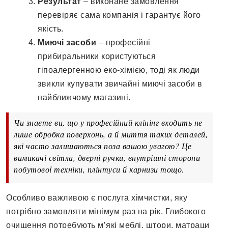
Результат
– виконане замовлення
перевіряє сама компанія і гарантує його
якість.
Миючі засоби
– професійні
прибиральники користуються
гіпоалергенною еко-хімією, тоді як люди
звикли купувати звичайні миючі засоби в
найближчому магазині.
Чи знаєте ви, що у професійний клінінг входить не
лише обробка поверхонь, а й миття таких деталей,
які часто залишаються поза вашою увагою? Це
вимикачі світла, дверні ручки, внутрішні сторони
побутової техніки, плінтуси й карнизи тощо.
Особливо важливою є послуга хімчистки, яку
потрібно замовляти мінімум раз на рік. Глибокого
очищення потребують м’які меблі, штори, матраци