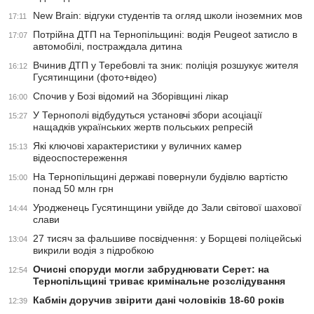
New Brain: відгуки студентів та огляд школи іноземних мов
17:11
Потрійна ДТП на Тернопільщині: водія Peugeot затисло в
17:07
автомобілі, постраждала дитина
Вчинив ДТП у Теребовлі та зник: поліція розшукує жителя
16:12
Гусятинщини (фото+відео)
Спочив у Бозі відомий на Зборівщині лікар
16:00
У Тернополі відбудуться установчі збори асоціації
15:27
нащадків українських жертв польських репресій
Які ключові характеристики у вуличних камер
15:13
відеоспостереження
На Тернопільщині державі повернули будівлю вартістю
15:00
понад 50 млн грн
Уродженець Гусятинщини увійде до Зали світової шахової
14:44
слави
27 тисяч за фальшиве посвідчення: у Борщеві поліцейські
13:04
викрили водія з підробкою
Очисні споруди могли забруднювати Серет: на
12:54
Тернопільщині триває кримінальне розслідування
Кабмін доручив звірити дані чоловіків 18-60 років
12:39