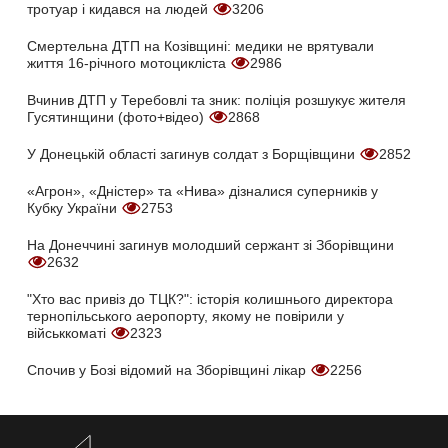
тротуар і кидався на людей
3206
Смертельна ДТП на Козівщині: медики не врятували
життя 16-річного мотоцикліста
2986
Вчинив ДТП у Теребовлі та зник: поліція розшукує жителя
Гусятинщини (фото+відео)
2868
У Донецькій області загинув солдат з Борщівщини
2852
«Агрон», «Дністер» та «Нива» дізналися суперників у
Кубку України
2753
На Донеччині загинув молодший сержант зі Зборівщини
2632
"Хто вас привіз до ТЦК?": історія колишнього директора
тернопільського аеропорту, якому не повірили у
військкоматі
2323
Спочив у Бозі відомий на Зборівщині лікар
2256