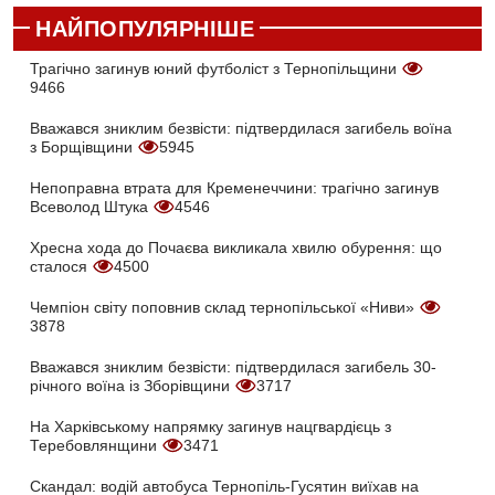
НАЙПОПУЛЯРНІШЕ
Трагічно загинув юний футболіст з Тернопільщини
9466
Вважався зниклим безвісти: підтвердилася загибель воїна
з Борщівщини
5945
Непоправна втрата для Кременеччини: трагічно загинув
Всеволод Штука
4546
Хресна хода до Почаєва викликала хвилю обурення: що
сталося
4500
Чемпіон світу поповнив склад тернопільської «Ниви»
3878
Вважався зниклим безвісти: підтвердилася загибель 30-
річного воїна із Зборівщини
3717
На Харківському напрямку загинув нацгвардієць з
Теребовлянщини
3471
Скандал: водій автобуса Тернопіль-Гусятин виїхав на