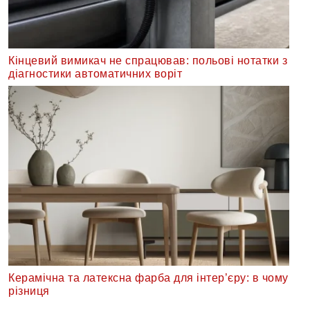
Кінцевий вимикач не спрацював: польові нотатки з
діагностики автоматичних воріт
Керамічна та латексна фарба для інтер’єру: в чому
різниця