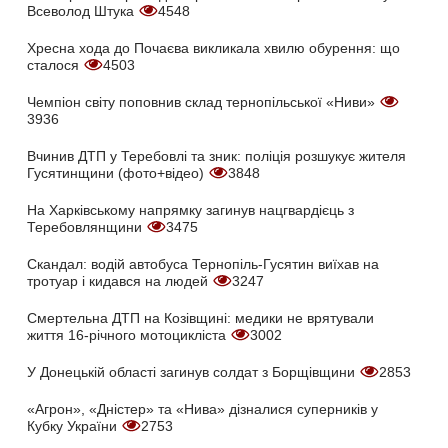
Всеволод Штука
4548
Хресна хода до Почаєва викликала хвилю обурення: що
сталося
4503
Чемпіон світу поповнив склад тернопільської «Ниви»
3936
Вчинив ДТП у Теребовлі та зник: поліція розшукує жителя
Гусятинщини (фото+відео)
3848
На Харківському напрямку загинув нацгвардієць з
Теребовлянщини
3475
Скандал: водій автобуса Тернопіль-Гусятин виїхав на
тротуар і кидався на людей
3247
Смертельна ДТП на Козівщині: медики не врятували
життя 16-річного мотоцикліста
3002
У Донецькій області загинув солдат з Борщівщини
2853
«Агрон», «Дністер» та «Нива» дізналися суперників у
Кубку України
2753