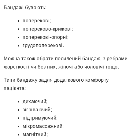
Бандажі бувають:
поперекові;
попереково-крижові;
поперекові-опорні;
грудопоперекові.
Можна також обрати посилений бандаж, з ребрами
жорсткості чи без них, жіночі або чоловічі тощо.
Типи бандажу задля додаткового комфорту
пацієнта:
дихаючий;
зігріваючий;
підтримуючий;
мікромассажний;
магнітний;