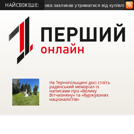
НАЙСВІЖІШЕ:
зу
• Міський голова закликав утриматися від купівлі будівлі 
На Тернопільщині досі стоїть
радянський меморіал із
написами про «Велику
Вітчизняну» та «буржуазних
націоналістів»