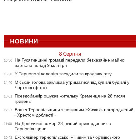
НОВИНИ
8 Серпня
На Гусятинщині громаді передали безхазяйне майно
16:30
вартістю понад 9 млн грн
У Тернополі чоловіка засудили за крадіжку газу
15:30
Міський голова закликав утриматися від купівлі будівлі у
14:40
Чорткові (фото)
Псевдобанкір ошукав жительку Кременця на 28 тисяч
13:01
гривень
Воїн з Тернопільщини з позивним «Хижак» нагороджений
12:27
«Хрестом доблесті»
На Донеччині помер 23-річний прикордонник з
11:00
Тернопільщини
Ексголкіпер тернопільської «Ниви» та чортківського
10:42