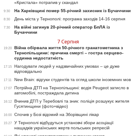
«Кристала» потрапив у скандал
На Харківщині помер 55-річний захисник із Бучаччини
9:30
День міста у Тернополі: програма заходів 14-16 серпня
8:30
На війні загинув 20-річний оператор БпЛА із
7:30
Бучаччини
7 Серпня
Війна обірвала життя 50-річного гранатометника з
19:20
Тернопільщини: причина смерті – гостра серцево-
судинна недостатність
Нагодувати людей у надзвичайних умовах – це дуже
17:15
відповідально
New Brain: відгуки студентів та огляд школи іноземних мов
17:11
Потрійна ДТП на Тернопільщині: водія Peugeot затисло в
17:07
автомобілі, постраждала дитина
Вчинив ДТП у Теребовлі та зник: поліція розшукує жителя
16:12
Гусятинщини (фото+відео)
Спочив у Бозі відомий на Зборівщині лікар
16:00
У Тернополі відбудуться установчі збори асоціації
15:27
нащадків українських жертв польських репресій