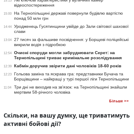
Які ключові характеристики у вуличних камер
15:13
відеоспостереження
На Тернопільщині державі повернули будівлю вартістю
15:00
понад 50 млн грн
Уродженець Гусятинщини увійде до Зали світової шахової
14:44
слави
27 тисяч за фальшиве посвідчення: у Борщеві поліцейські
13:04
викрили водія з підробкою
Очисні споруди могли забруднювати Серет: на
12:54
Тернопільщині триває кримінальне розслідування
Кабмін доручив звірити дані чоловіків 18-60 років
12:39
Гольова заміна та яскрава гра: представники Бучача та
12:23
Борщівщини – найкращі у турі першої ліги Тернопільщини
Три дні не виходив на зв’язок: на Тернопільщині знайшли
11:04
мертвим 58-річного чоловіка
Більше >>
Скільки, на вашу думку, ще триватимуть
активні бойові дії?