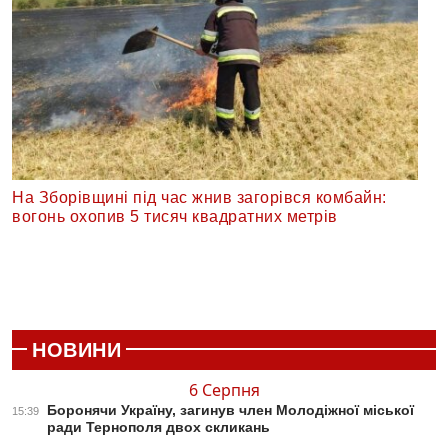
На Зборівщині під час жнив загорівся комбайн:
вогонь охопив 5 тисяч квадратних метрів
НОВИНИ
6 Серпня
Боронячи Україну, загинув член Молодіжної міської
15:39
ради Тернополя двох скликань