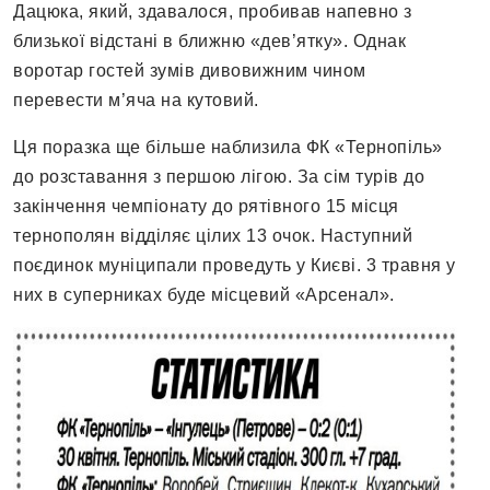
Дацюка, який, здавалося, пробивав напевно з
близької відстані в ближню «дев’ятку». Однак
воротар гостей зумів дивовижним чином
перевести м’яча на кутовий.
Ця поразка ще більше наблизила ФК «Тернопіль»
до розставання з першою лігою. За сім турів до
закінчення чемпіонату до рятівного 15 місця
тернополян відділяє цілих 13 очок. Наступний
поєдинок муніципали проведуть у Києві. 3 травня у
них в суперниках буде місцевий «Арсенал».