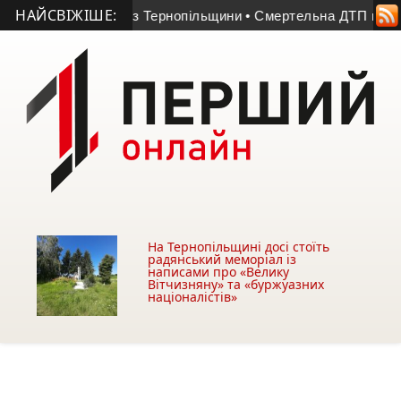
НАЙСВІЖІШЕ:
 Героя України з Тернопільщини
• Смертельна ДТП на Підволо
На Тернопільщині досі стоїть
радянський меморіал із
написами про «Велику
Вітчизняну» та «буржуазних
націоналістів»