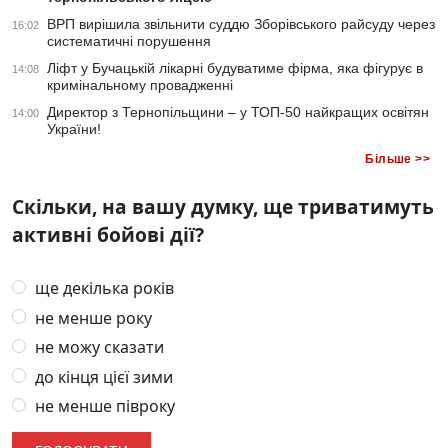
ВРП вирішила звільнити суддю Зборівського райсуду через
16:02
систематичні порушення
Ліфт у Бучацькій лікарні будуватиме фірма, яка фігурує в
14:08
кримінальному провадженні
Директор з Тернопільщини – у ТОП-50 найкращих освітян
14:00
України!
Більше >>
Скільки, на вашу думку, ще триватимуть
активні бойові дії?
ще декілька років
не менше року
не можу сказати
до кінця цієї зими
не менше півроку