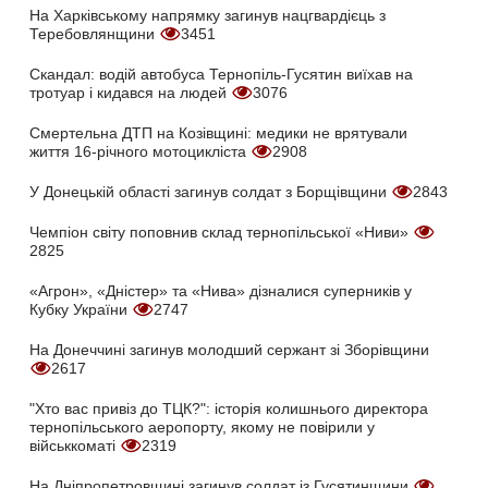
На Харківському напрямку загинув нацгвардієць з
Теребовлянщини
3451
Скандал: водій автобуса Тернопіль-Гусятин виїхав на
тротуар і кидався на людей
3076
Смертельна ДТП на Козівщині: медики не врятували
життя 16-річного мотоцикліста
2908
У Донецькій області загинув солдат з Борщівщини
2843
Чемпіон світу поповнив склад тернопільської «Ниви»
2825
«Агрон», «Дністер» та «Нива» дізналися суперників у
Кубку України
2747
На Донеччині загинув молодший сержант зі Зборівщини
2617
"Хто вас привіз до ТЦК?": історія колишнього директора
тернопільського аеропорту, якому не повірили у
військкоматі
2319
На Дніпропетровщині загинув солдат із Гусятинщини