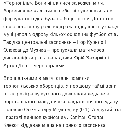
«Тернопіль». Вони чіплялися за кожен м’яч,
боролися не жаліючи ні себе, ні суперника, але
фортуна того дня була на боці гостей. До того ж
свою негативну роль відіграла відсутність у складі
муніципалів одразу кількох основних футболістів.
Так два центральні захисники – Ігор Курило і
Олександр Музика – пропускали матч через
дискваліфікацію, а нападники Юрій Захарків і
Артур Дорі – через травми.
Вирішальними в матчі стали помилки
тернопільських оборонців. У першому таймі вони
після розіграшу кутового дозволили ледь не з
воротарського майданчика завдати точного удару
головою Олександру Медведєву (0:1). А другий гол
і взагалі вийшов курйозним. Капітан Степан
Клекот віддавав м’яча на правого захисника