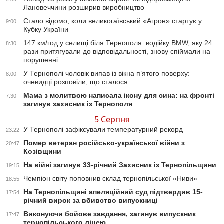
Лановеччини розширив виробництво
Стало відомо, коли великогаївський «Агрон» стартує у
9:00
Кубку України
147 км/год у селищі біля Тернополя: водійку BMW, яку 24
8:30
рази притягували до відповідальності, знову спіймали на
порушенні
У Тернополі чоловік випав із вікна п’ятого поверху:
8:00
очевидці розповіли, що сталося
Мама з молитвою написала ікону для сина: на фронті
7:30
загинув захисник із Тернополя
5 Серпня
У Тернополі зафіксували температурний рекорд
23:22
Помер ветеран російсько-української війни з
20:47
Козівщини
На війні загинув 33-річний Захисник із Тернопільщини
19:15
Чемпіон світу поповнив склад тернопільської «Ниви»
18:55
На Тернопільщині апеляційний суд підтвердив 15-
17:54
річний вирок за вбивство випускниці
Виконуючи бойове завдання, загинув випускник
17:47
тернопільського ліцею