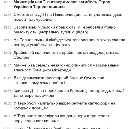
Майже рік надії: підтвердилася загибель Героя
15:09
України з Тернопільщини
Смертельна ДТП на Підволочищині: загинула жінка, двоє
13:38
людей травмувалися
Європейські мільйони працюють: у Теребовлі активно
13:16
ремонтують центральну вулицю (відео)
На Тернопільщині відбудеться товариський матч за участю
12:42
легенди українського футзалу
Драйвовий відпочинок та драйв: прокат квадроциклів на
12:01
Оболоні
Майже 5 га земель незаконно опинилися у комунальній
11:57
власності Бучацької міськради
Як підтримувати фосфорний баланс ґрунту при
11:42
інтенсивному землеробстві
Кривава ДТП на перехресті в Кременці: постраждали водії
10:55
та четверо пасажирів
У Тернополі капітально відремонтують світлофори на
10:30
чотирьох локаціях
У Тернополі перевірили кондиціонери в транспорті:
10:00
порушення вже виявили
Понад 15 років у швейній справі: як підприємець із
9:30