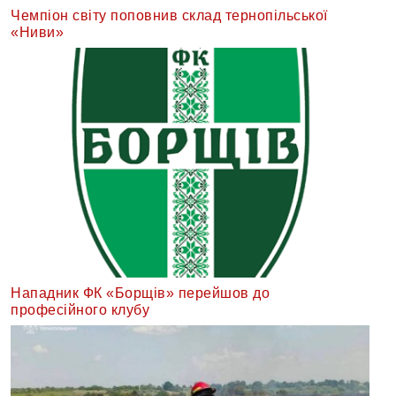
Чемпіон світу поповнив склад тернопільської
«Ниви»
Нападник ФК «Борщів» перейшов до
професійного клубу