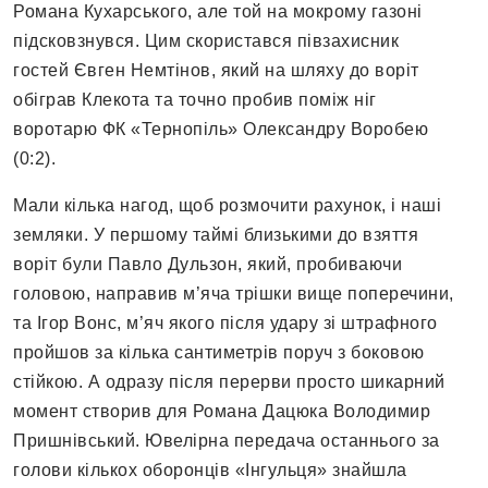
Романа Кухарського, але той на мокрому газоні
підсковзнувся. Цим скористався півзахисник
гостей Євген Немтінов, який на шляху до воріт
обіграв Клекота та точно пробив поміж ніг
воротарю ФК «Тернопіль» Олександру Воробею
(0:2).
Мали кілька нагод, щоб розмочити рахунок, і наші
земляки. У першому таймі близькими до взяття
воріт були Павло Дульзон, який, пробиваючи
головою, направив м’яча трішки вище поперечини,
та Ігор Вонс, м’яч якого після удару зі штрафного
пройшов за кілька сантиметрів поруч з боковою
стійкою. А одразу після перерви просто шикарний
момент створив для Романа Дацюка Володимир
Пришнівський. Ювелірна передача останнього за
голови кількох оборонців «Інгульця» знайшла