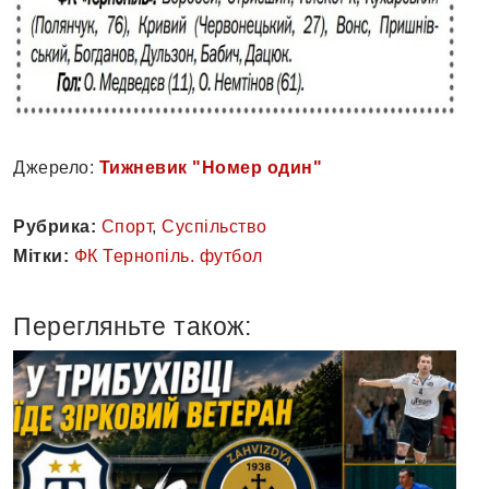
Джерело:
Тижневик "Номер один"
Рубрика:
Спорт
,
Суспільство
Мітки:
ФК Тернопіль. футбол
Перегляньте також: