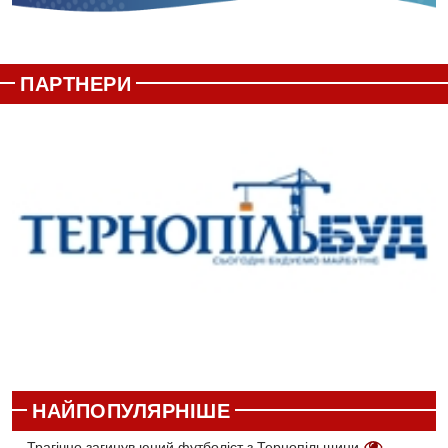
ПАРТНЕРИ
НАЙПОПУЛЯРНІШЕ
Трагічно загинув юний футболіст з Тернопільщини