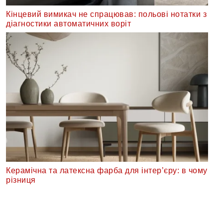
Кінцевий вимикач не спрацював: польові нотатки з
діагностики автоматичних воріт
Керамічна та латексна фарба для інтер’єру: в чому
різниця