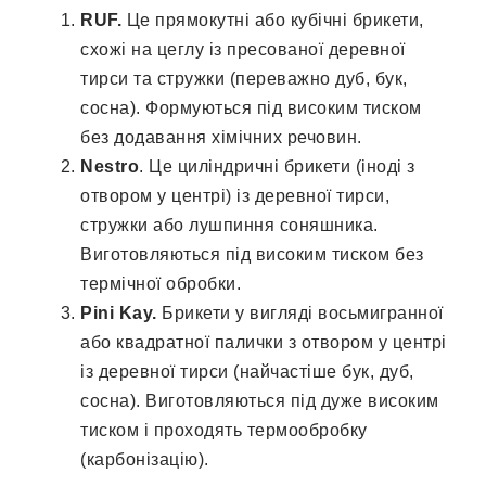
RUF.
Це прямокутні або кубічні брикети,
схожі на цеглу із пресованої деревної
тирси та стружки (переважно дуб, бук,
сосна). Формуються під високим тиском
без додавання хімічних речовин.
Nestro
. Це циліндричні брикети (іноді з
отвором у центрі) із деревної тирси,
стружки або лушпиння соняшника.
Виготовляються під високим тиском без
термічної обробки.
Pini Kay.
Брикети у вигляді восьмигранної
або квадратної палички з отвором у центрі
із деревної тирси (найчастіше бук, дуб,
сосна). Виготовляються під дуже високим
тиском і проходять термообробку
(карбонізацію).