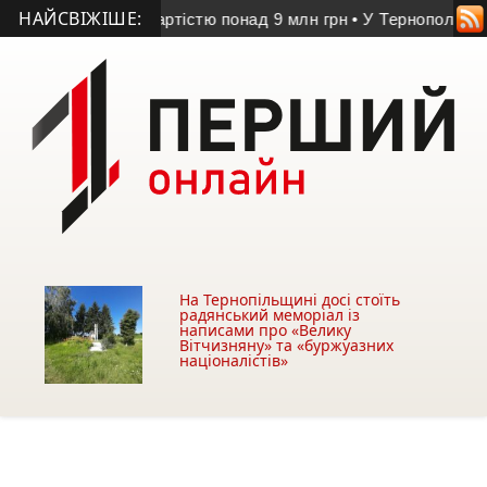
НАЙСВІЖІШЕ:
йне майно вартістю понад 9 млн грн
• У Тернополі чоловіка 
На Тернопільщині досі стоїть
радянський меморіал із
написами про «Велику
Вітчизняну» та «буржуазних
націоналістів»