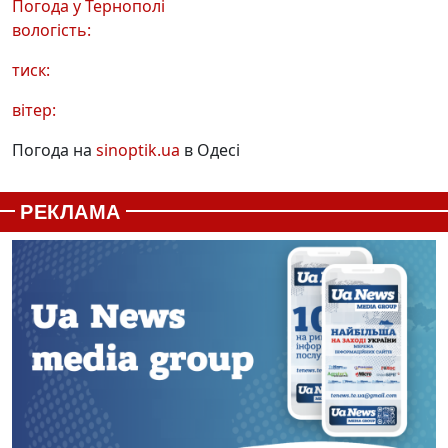
Погода у
Тернополі
вологість:
тиск:
вітер:
Погода на
sinoptik.ua
в Одесі
РЕКЛАМА