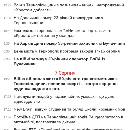
Воїн з Тернопільщини з позивним «Хижак» нагороджений
12:27
«Хрестом доблесті»
На Донеччині помер 23-річний прикордонник з
11:00
Тернопільщини
Ексголкіпер тернопільської «Ниви» та чортківського
10:42
«Кристала» потрапив у скандал
На Харківщині помер 55-річний захисник із Бучаччини
9:30
День міста у Тернополі: програма заходів 14-16 серпня
8:30
На війні загинув 20-річний оператор БпЛА із
7:30
Бучаччини
7 Серпня
Війна обірвала життя 50-річного гранатометника з
19:20
Тернопільщини: причина смерті – гостра серцево-
судинна недостатність
Нагодувати людей у надзвичайних умовах – це дуже
17:15
відповідально
New Brain: відгуки студентів та огляд школи іноземних мов
17:11
Потрійна ДТП на Тернопільщині: водія Peugeot затисло в
17:07
автомобілі, постраждала дитина
Вчинив ДТП у Теребовлі та зник: поліція розшукує жителя