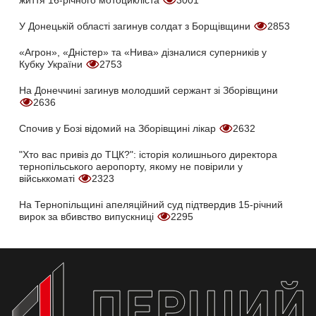
життя 16-річного мотоцикліста
3001
У Донецькій області загинув солдат з Борщівщини
2853
«Агрон», «Дністер» та «Нива» дізналися суперників у
Кубку України
2753
На Донеччині загинув молодший сержант зі Зборівщини
2636
Спочив у Бозі відомий на Зборівщині лікар
2632
"Хто вас привіз до ТЦК?": історія колишнього директора
тернопільського аеропорту, якому не повірили у
військкоматі
2323
На Тернопільщині апеляційний суд підтвердив 15-річний
вирок за вбивство випускниці
2295