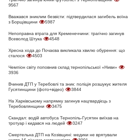
9567
Вважався зниклим безвісти: підтвердилася загибель воїна
з Борщівщини
5987
Непоправна втрата для Кременеччини: трагічно загинув
Всеволод Штука
4548
Хресна хода до Почаєва викликала хвилю обурення: що
сталося
4503
Чемпіон світу поповнив склад тернопільської «Ниви»
3936
Вчинив ДТП у Теребовлі та зник: поліція розшукує жителя
Гусятинщини (фото+відео)
3844
На Харківському напрямку загинув нацгвардієць з
Теребовлянщини
3475
Скандал: водій автобуса Тернопіль-Гусятин виїхав на
тротуар і кидався на людей
3247
Смертельна ДТП на Козівщині: медики не врятували