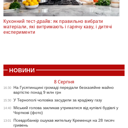
Кухонний тест-драйв: як правильно вибрати
матеріали, які витримають і гарячу каву, і дитячі
експерименти
НОВИНИ
8 Серпня
На Гусятинщині громаді передали безхазяйне майно
16:30
вартістю понад 9 млн грн
У Тернополі чоловіка засудили за крадіжку газу
15:30
Міський голова закликав утриматися від купівлі будівлі у
14:40
Чорткові (фото)
Псевдобанкір ошукав жительку Кременця на 28 тисяч
13:01
гривень