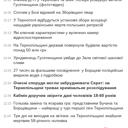
16:12
Гусятинщини (фото+відео)
Спочив у Бозі відомий на Зборівщині лікар
16:00
У Тернополі відбудуться установчі збори асоціації
15:27
нащадків українських жертв польських репресій
Які ключові характеристики у вуличних камер
15:13
відеоспостереження
На Тернопільщині державі повернули будівлю вартістю
15:00
понад 50 млн грн
Уродженець Гусятинщини увійде до Зали світової шахової
14:44
слави
27 тисяч за фальшиве посвідчення: у Борщеві поліцейські
13:04
викрили водія з підробкою
Очисні споруди могли забруднювати Серет: на
12:54
Тернопільщині триває кримінальне розслідування
Кабмін доручив звірити дані чоловіків 18-60 років
12:39
Гольова заміна та яскрава гра: представники Бучача та
12:23
Борщівщини – найкращі у турі першої ліги Тернопільщини
Три дні не виходив на зв’язок: на Тернопільщині знайшли
11:04
мертвим 58-річного чоловіка