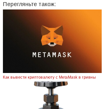
Перегляньте також:
Как вывести криптовалюту с MetaMask в гривны