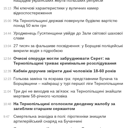
нащадків українських жертв польських репресій
Які ключові характеристики у вуличних камер
15:13
відеоспостереження
На Тернопільщині державі повернули будівлю вартістю
15:00
понад 50 млн грн
Уродженець Гусятинщини увійде до Зали світової шахової
14:44
слави
27 тисяч за фальшиве посвідчення: у Борщеві поліцейські
13:04
викрили водія з підробкою
Очисні споруди могли забруднювати Серет: на
12:54
Тернопільщині триває кримінальне розслідування
Кабмін доручив звірити дані чоловіків 18-60 років
12:39
Гольова заміна та яскрава гра: представники Бучача та
12:23
Борщівщини – найкращі у турі першої ліги Тернопільщини
Три дні не виходив на зв’язок: на Тернопільщині знайшли
11:04
мертвим 58-річного чоловіка
На Тернопільщині оголосили дводенну жалобу за
10:48
загиблим старшим сержантом
Смертельна знахідка в полі: піротехніки знищили
9:47
артилерійський снаряд на Бучаччині