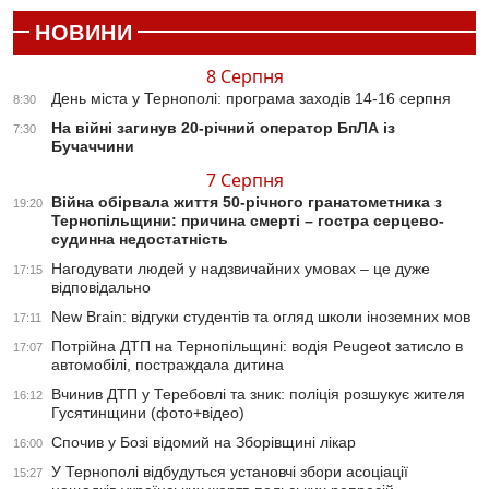
НОВИНИ
8 Серпня
День міста у Тернополі: програма заходів 14-16 серпня
8:30
На війні загинув 20-річний оператор БпЛА із
7:30
Бучаччини
7 Серпня
Війна обірвала життя 50-річного гранатометника з
19:20
Тернопільщини: причина смерті – гостра серцево-
судинна недостатність
Нагодувати людей у надзвичайних умовах – це дуже
17:15
відповідально
New Brain: відгуки студентів та огляд школи іноземних мов
17:11
Потрійна ДТП на Тернопільщині: водія Peugeot затисло в
17:07
автомобілі, постраждала дитина
Вчинив ДТП у Теребовлі та зник: поліція розшукує жителя
16:12
Гусятинщини (фото+відео)
Спочив у Бозі відомий на Зборівщині лікар
16:00
У Тернополі відбудуться установчі збори асоціації
15:27