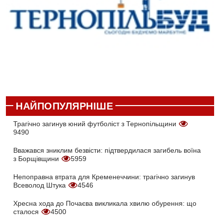
НАЙПОПУЛЯРНІШЕ
Трагічно загинув юний футболіст з Тернопільщини
9490
Вважався зниклим безвісти: підтвердилася загибель воїна
з Борщівщини
5959
Непоправна втрата для Кременеччини: трагічно загинув
Всеволод Штука
4546
Хресна хода до Почаєва викликала хвилю обурення: що
сталося
4500