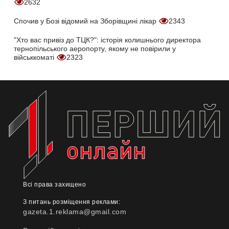
2632
Спочив у Бозі відомий на Зборівщині лікар
2343
"Хто вас привіз до ТЦК?": історія колишнього директора
тернопільського аеропорту, якому не повірили у
військкоматі
2323
Всі права захищено
З питань розміщення реклами:
gazeta.1.reklama@gmail.com