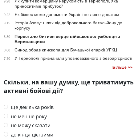
Як купити комерційну нерухомість в Тернополі, яка
9:28
приноситиме прибуток?
Як бізнес може допомогти Україні не лише донатом
9:22
Історія Азову: шлях від добровольчого батальйону до
9:15
корпусу
Перестало битися серце військовослужбовця з
8:30
Бережанщини
Синод обрав єпископа для Бучацької єпархії УГКЦ
8:00
У Тернополі призначили уповноваженого з безбар’єрності
7:30
Більше >>
Скільки, на вашу думку, ще триватимуть
активні бойові дії?
ще декілька років
не менше року
не можу сказати
до кінця цієї зими