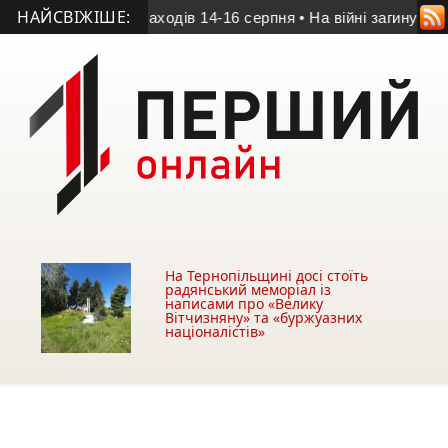
НАЙСВІЖІШЕ:
і: програма заходів 14-16 серпня
• На війні загинув 20-річни
На Тернопільщині досі стоїть
радянський меморіал із
написами про «Велику
Вітчизняну» та «буржуазних
націоналістів»