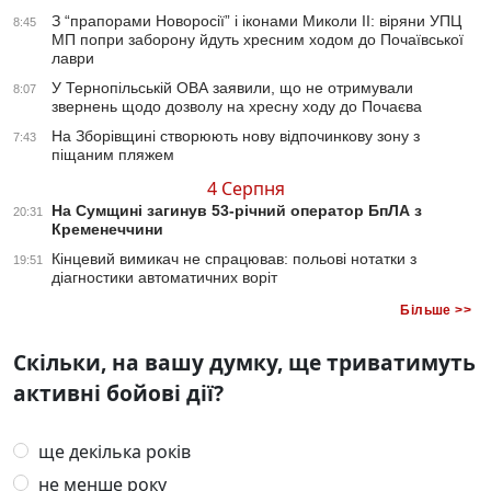
З “прапорами Новоросії” і іконами Миколи ІІ: віряни УПЦ
8:45
МП попри заборону йдуть хресним ходом до Почаївської
лаври
У Тернопільській ОВА заявили, що не отримували
8:07
звернень щодо дозволу на хресну ходу до Почаєва
На Зборівщині створюють нову відпочинкову зону з
7:43
піщаним пляжем
4 Серпня
На Сумщині загинув 53-річний оператор БпЛА з
20:31
Кременеччини
Кінцевий вимикач не спрацював: польові нотатки з
19:51
діагностики автоматичних воріт
Більше >>
Скільки, на вашу думку, ще триватимуть
активні бойові дії?
ще декілька років
не менше року