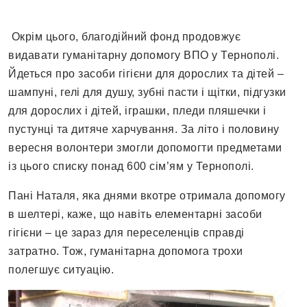
Окрім цього, благодійний фонд продовжує
видавати гуманітарну допомогу ВПО у Тернополі.
Йдеться про засоби гігієни для дорослих та дітей –
шампуні, гелі для душу, зубні пасти і щітки, підгузки
для дорослих і дітей, іграшки, пледи пляшечки і
пустунці та дитяче харчування. За літо і половину
вересня волонтери змогли допомогти предметами
із цього списку понад 600 сім’ям у Тернополі.
Пані Наталя, яка днями вкотре отримала допомогу
в шелтері, каже, що навіть елементарні засоби
гігієни – це зараз для переселенців справді
затратно. Тож, гуманітарна допомога трохи
полегшує ситуацію.