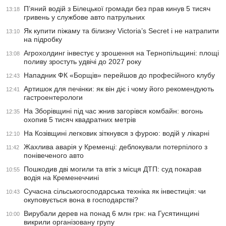
П’яний водій з Білецької громади без прав кинув 5 тисяч
13:18
гривень у службове авто патрульних
Як купити піжаму та білизну Victoria’s Secret і не натрапити
13:10
на підробку
Агрохолдинг інвестує у зрошення на Тернопільщині: площі
13:08
поливу зростуть удвічі до 2027 року
Нападник ФК «Борщів» перейшов до професійного клубу
12:43
Артишок для печінки: як він діє і чому його рекомендують
12:41
гастроентерологи
На Зборівщині під час жнив загорівся комбайн: вогонь
12:35
охопив 5 тисяч квадратних метрів
На Козівщині легковик зіткнувся з фурою: водій у лікарні
12:10
Жахлива аварія у Кременці: деблокували потерпілого з
11:42
понівеченого авто
Пошкодив дві могили та втік з місця ДТП: суд покарав
10:55
водія на Кременеччині
Сучасна сільськогосподарська техніка як інвестиція: чи
10:43
окуповується вона в господарстві?
Вирубали дерев на понад 6 млн грн: на Гусятинщині
10:00
викрили організовану групу