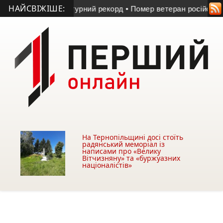
НАЙСВІЖІШЕ:
температурний рекорд
• Помер ветеран російсько-української
На Тернопільщині досі стоїть
радянський меморіал із
написами про «Велику
Вітчизняну» та «буржуазних
націоналістів»