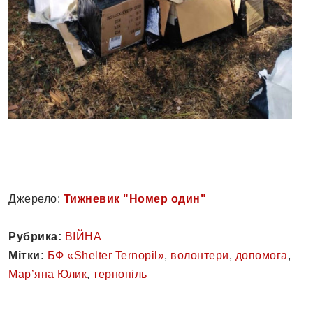
Джерело:
Тижневик "Номер один"
Рубрика:
ВІЙНА
Мітки:
БФ «Shelter Ternopil»
,
волонтери
,
допомога
,
Мар’яна Юлик
,
тернопіль