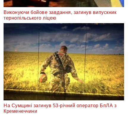
Виконуючи бойове завдання, загинув випускник
тернопільського ліцею
На Сумщині загинув 53-річний оператор БпЛА з
Кременеччини