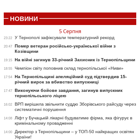
НОВИНИ
5 Серпня
У Тернополі зафіксували температурний рекорд
23:22
Помер ветеран російсько-української війни з
20:47
Козівщини
На війні загинув 33-річний Захисник із Тернопільщини
19:15
Чемпіон світу поповнив склад тернопільської «Ниви»
18:55
На Тернопільщині апеляційний суд підтвердив 15-
17:54
річний вирок за вбивство випускниці
Виконуючи бойове завдання, загинув випускник
17:47
тернопільського ліцею
ВРП вирішила звільнити суддю Зборівського райсуду через
16:02
систематичні порушення
Ліфт у Бучацькій лікарні будуватиме фірма, яка фігурує в
14:08
кримінальному провадженні
Директор з Тернопільщини – у ТОП-50 найкращих освітян
14:00
України!