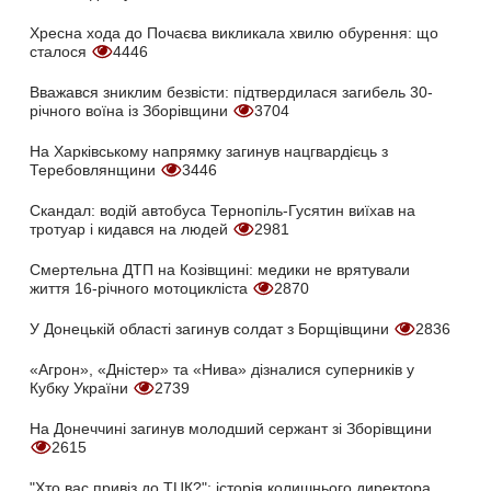
Хресна хода до Почаєва викликала хвилю обурення: що
сталося
4446
Вважався зниклим безвісти: підтвердилася загибель 30-
річного воїна із Зборівщини
3704
На Харківському напрямку загинув нацгвардієць з
Теребовлянщини
3446
Скандал: водій автобуса Тернопіль-Гусятин виїхав на
тротуар і кидався на людей
2981
Смертельна ДТП на Козівщині: медики не врятували
життя 16-річного мотоцикліста
2870
У Донецькій області загинув солдат з Борщівщини
2836
«Агрон», «Дністер» та «Нива» дізналися суперників у
Кубку України
2739
На Донеччині загинув молодший сержант зі Зборівщини
2615
"Хто вас привіз до ТЦК?": історія колишнього директора