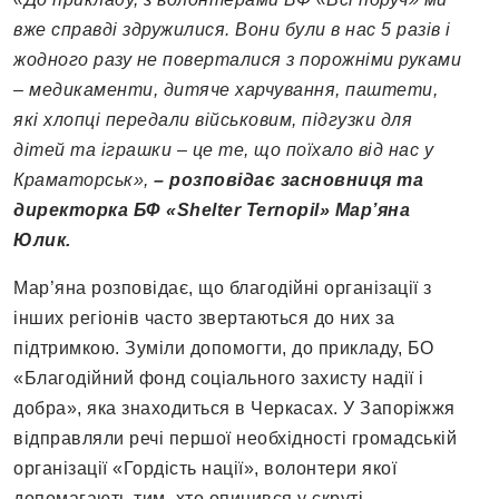
вже справді здружилися. Вони були в нас 5 разів і
жодного разу не поверталися з порожніми руками
– медикаменти, дитяче харчування, паштети,
які хлопці передали військовим, підгузки для
дітей та іграшки – це те, що поїхало від нас у
Краматорськ»,
– розповідає засновниця та
директорка БФ «
Shelter
Ternopil
» Мар’яна
Юлик.
Мар’яна розповідає, що благодійні організації з
інших регіонів часто звертаються до них за
підтримкою. Зуміли допомогти, до прикладу, БО
«Благодійний фонд соціального захисту надії і
добра», яка знаходиться в Черкасах. У Запоріжжя
відправляли речі першої необхідності громадській
організації «Гордість нації», волонтери якої
допомагають тим, хто опинився у скруті.