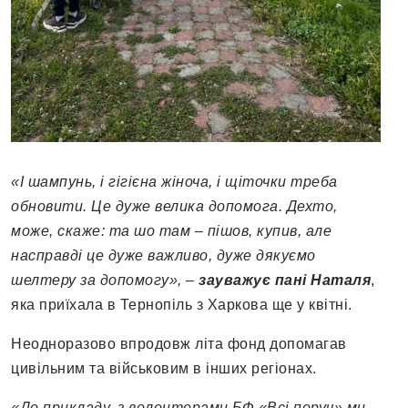
«І шампунь, і гігієна жіноча, і щіточки треба
обновити. Це дуже велика допомога. Дехто,
може, скаже: та шо там – пішов, купив, але
насправді це дуже важливо, дуже дякуємо
шелтеру за допомогу», –
зауважує пані Наталя
,
яка приїхала в Тернопіль з Харкова ще у квітні.
Неодноразово впродовж літа фонд допомагав
цивільним та військовим в інших регіонах.
«До прикладу, з волонтерами БФ «Всі поруч» ми