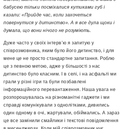
бабусею тільки посміхалися кутиками губ і
казали: «Прийде час, коли захочеться
повернутися у дитинство». А я все дула щоки і
думала, що вони нічого не розуміють.
Дуже часто у своїх інтерв’ю я запитую у
співрозмовника, яким було його дитинство, і для
мене це не просто стандартне запитання. Роблю
це з певною метою, адже у більшості з нас
дитинство було класним. І в селі, і на асфальті ми
грали у різні ігри та були позбавлені
інформаційного перевантаження. Наша увага не
розпорошувалась на різноманітні гаджети і ми
справді комунікували з однолітками, дивились
один одному в очі, жартували, обіймались. А зараз
це все замінили смайлики і текстові повідомлення
в месенджерах. Коли мій співрозмовник чує