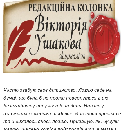
Часто згадую своє дитинство. Ловлю себе на
думці, що була б не проти повернутися в цю
безтурботну пору хоча б на день. Навіть у
взаєминах із людьми тоді все здавалося простіше
та й дихалось якось легше. Пригадую, як, будучи
малою, шалено хотіла подорослішати, а мама з