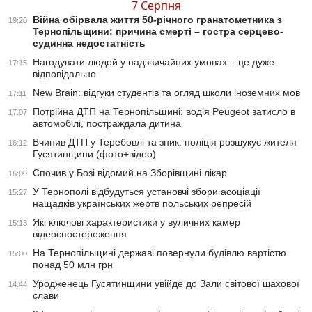
7 Серпня
Війна обірвала життя 50-річного гранатометника з
19:20
Тернопільщини: причина смерті – гостра серцево-
судинна недостатність
Нагодувати людей у надзвичайних умовах – це дуже
17:15
відповідально
New Brain: відгуки студентів та огляд школи іноземних мов
17:11
Потрійна ДТП на Тернопільщині: водія Peugeot затисло в
17:07
автомобілі, постраждала дитина
Вчинив ДТП у Теребовлі та зник: поліція розшукує жителя
16:12
Гусятинщини (фото+відео)
Спочив у Бозі відомий на Зборівщині лікар
16:00
У Тернополі відбудуться установчі збори асоціації
15:27
нащадків українських жертв польських репресій
Які ключові характеристики у вуличних камер
15:13
відеоспостереження
На Тернопільщині державі повернули будівлю вартістю
15:00
понад 50 млн грн
Уродженець Гусятинщини увійде до Зали світової шахової
14:44
слави