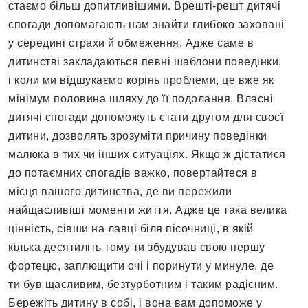
стаємо більш допитливішими. Врешті-решт дитячі
спогади допомагають нам знайти глибоко заховані
у середині страхи й обмеження. Адже саме в
дитинстві закладаються певні шаблони поведінки,
і коли ми відшукаємо корінь проблеми, це вже як
мінімум половина шляху до її подолання. Власні
дитячі спогади допоможуть стати другом для своєї
дитини, дозволять зрозуміти причину поведінки
малюка в тих чи інших ситуаціях. Якщо ж дістатися
до потаємних спогадів важко, повертайтеся в
місця вашого дитинства, де ви пережили
найщасливіші моменти життя. Адже це така велика
цінність, сівши на лавці біля пісочниці, в якій
кілька десятиліть тому ти збудував свою першу
фортецю, заплющити очі і поринути у минуле, де
ти був щасливим, безтурботним і таким радісним.
Бережіть дитину в собі, і вона вам допоможе у