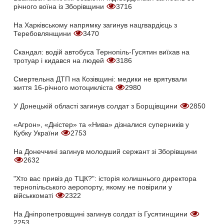
річного воїна із Зборівщини
3716
На Харківському напрямку загинув нацгвардієць з
Теребовлянщини
3470
Скандал: водій автобуса Тернопіль-Гусятин виїхав на
тротуар і кидався на людей
3186
Смертельна ДТП на Козівщині: медики не врятували
життя 16-річного мотоцикліста
2980
У Донецькій області загинув солдат з Борщівщини
2850
«Агрон», «Дністер» та «Нива» дізналися суперників у
Кубку України
2753
На Донеччині загинув молодший сержант зі Зборівщини
2632
"Хто вас привіз до ТЦК?": історія колишнього директора
тернопільського аеропорту, якому не повірили у
військкоматі
2322
На Дніпропетровщині загинув солдат із Гусятинщини
2253