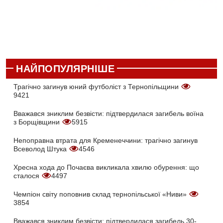
НАЙПОПУЛЯРНІШЕ
Трагічно загинув юний футболіст з Тернопільщини
9421
Вважався зниклим безвісти: підтвердилася загибель воїна
з Борщівщини
5915
Непоправна втрата для Кременеччини: трагічно загинув
Всеволод Штука
4546
Хресна хода до Почаєва викликала хвилю обурення: що
сталося
4497
Чемпіон світу поповнив склад тернопільської «Ниви»
3854
Вважався зниклим безвісти: підтвердилася загибель 30-