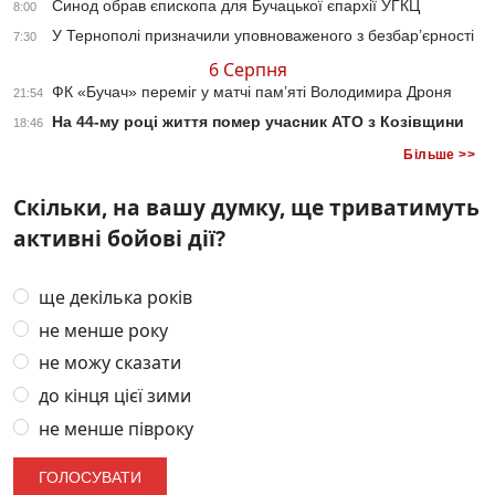
Синод обрав єпископа для Бучацької єпархії УГКЦ
8:00
У Тернополі призначили уповноваженого з безбар’єрності
7:30
6 Серпня
ФК «Бучач» переміг у матчі пам’яті Володимира Дроня
21:54
На 44-му році життя помер учасник АТО з Козівщини
18:46
Більше >>
Скільки, на вашу думку, ще триватимуть
активні бойові дії?
ще декілька років
не менше року
не можу сказати
до кінця цієї зими
не менше півроку