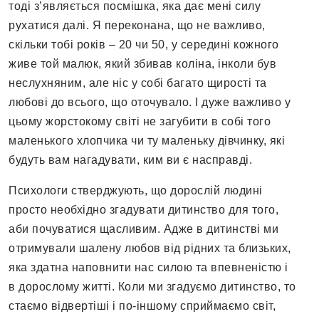
тоді з’являється посмішка, яка дає мені силу
рухатися далі. Я переконана, що не важливо,
скільки тобі років – 20 чи 50, у середині кожного
живе той малюк, який збивав коліна, інколи був
неслухняним, але ніс у собі багато щирості та
любові до всього, що оточувало. І дуже важливо у
цьому жорстокому світі не загубити в собі того
маленького хлопчика чи ту маленьку дівчинку, які
будуть вам нагадувати, ким ви є насправді.
Психологи стверджують, що дорослій людині
просто необхідно згадувати дитинство для того,
аби почуватися щасливим. Адже в дитинстві ми
отримували шалену любов від рідних та близьких,
яка здатна наповнити нас силою та впевненістю і
в дорослому житті. Коли ми згадуємо дитинство, то
стаємо відвертіші і по-іншому сприймаємо світ,