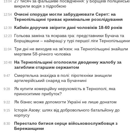
27 тисяч за фальшиве посвідчення: у Борщеві поліцейські
13:04
викрили водія з підробкою
Очисні споруди могли забруднювати Серет: на
12:54
Тернопільщині триває кримінальне розслідування
Кабмін доручив звірити дані чоловіків 18-60 років
12:39
Гольова заміна та яскрава гра: представники Бучача та
12:23
Борщівщини – найкращі у турі першої ліги Тернопільщини
Три дні не виходив на зв’язок: на Тернопільщині знайшли
11:04
мертвим 58-річного чоловіка
На Тернопільщині оголосили дводенну жалобу за
10:48
загиблим старшим сержантом
Смертельна знахідка в полі: піротехніки знищили
9:47
артилерійський снаряд на Бучаччині
Як купити комерційну нерухомість в Тернополі, яка
9:28
приноситиме прибуток?
Як бізнес може допомогти Україні не лише донатом
9:22
Історія Азову: шлях від добровольчого батальйону до
9:15
корпусу
Перестало битися серце військовослужбовця з
8:30
Бережанщини