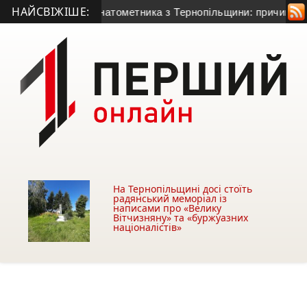
НАЙСВІЖІШЕ:
я 50-річного гранатометника з Тернопільщини: причина смерт
На Тернопільщині досі стоїть
радянський меморіал із
написами про «Велику
Вітчизняну» та «буржуазних
націоналістів»