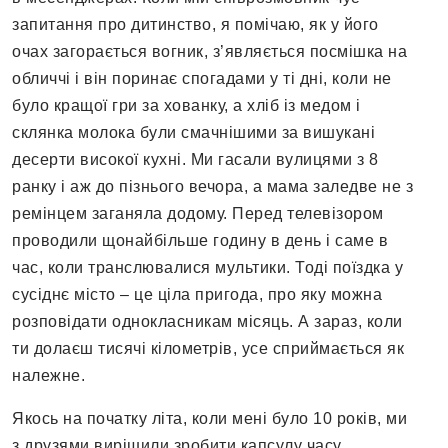
запитання про дитинство, я помічаю, як у його
очах загорається вогник, з’являється посмішка на
обличчі і він поринає спогадами у ті дні, коли не
було кращої гри за хованку, а хліб із медом і
склянка молока були смачнішими за вишукані
десерти високої кухні. Ми гасали вулицями з 8
ранку і аж до пізнього вечора, а мама заледве не з
ремінцем заганяла додому. Перед телевізором
проводили щонайбільше годину в день і саме в
час, коли транслювалися мультики. Тоді поїздка у
сусіднє місто – це ціла пригода, про яку можна
розповідати однокласникам місяць. А зараз, коли
ти долаєш тисячі кілометрів, усе сприймається як
належне.
Якось на початку літа, коли мені було 10 років, ми
з друзями вирішили зробити капсулу часу.