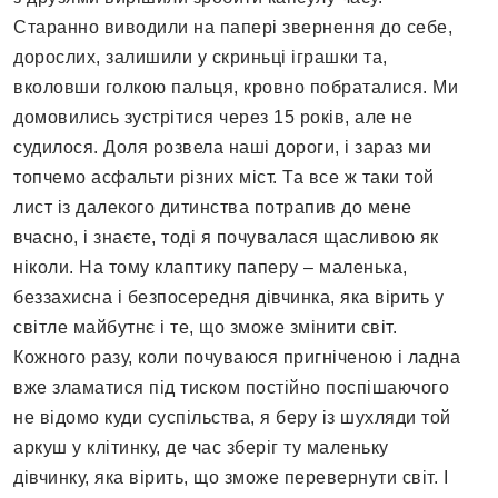
Старанно виводили на папері звернення до себе,
дорослих, залишили у скриньці іграшки та,
вколовши голкою пальця, кровно побраталися. Ми
домовились зустрітися через 15 років, але не
судилося. Доля розвела наші дороги, і зараз ми
топчемо асфальти різних міст. Та все ж таки той
лист із далекого дитинства потрапив до мене
вчасно, і знаєте, тоді я почувалася щасливою як
ніколи. На тому клаптику паперу – маленька,
беззахисна і безпосередня дівчинка, яка вірить у
світле майбутнє і те, що зможе змінити світ.
Кожного разу, коли почуваюся пригніченою і ладна
вже зламатися під тиском постійно поспішаючого
не відомо куди суспільства, я беру із шухляди той
аркуш у клітинку, де час зберіг ту маленьку
дівчинку, яка вірить, що зможе перевернути світ. І