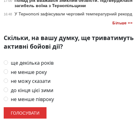
Понад рік вважався зниклим безвісти: підтвердилася
17:00
загибель воїна з Тернопільщини
У Тернополі зафіксували черговий температурний рекорд
16:48
Більше >>
Скільки, на вашу думку, ще триватимуть
активні бойові дії?
ще декілька років
не менше року
не можу сказати
до кінця цієї зими
не менше півроку