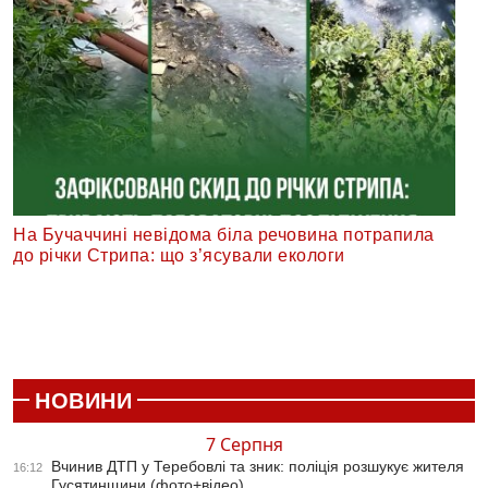
На Бучаччині невідома біла речовина потрапила
до річки Стрипа: що з’ясували екологи
НОВИНИ
7 Серпня
Вчинив ДТП у Теребовлі та зник: поліція розшукує жителя
16:12
Гусятинщини (фото+відео)