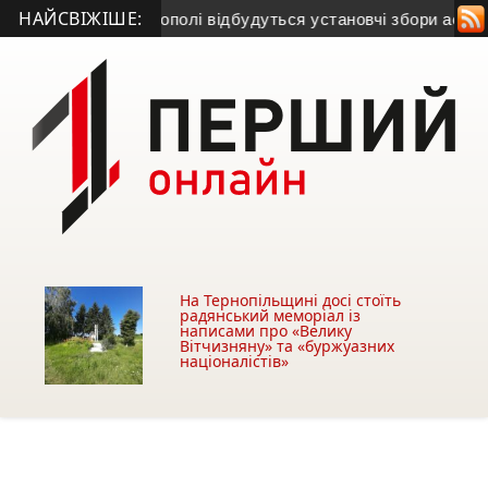
НАЙСВІЖІШЕ:
 лікар
• У Тернополі відбудуться установчі збори асоціації 
На Тернопільщині досі стоїть
радянський меморіал із
написами про «Велику
Вітчизняну» та «буржуазних
націоналістів»