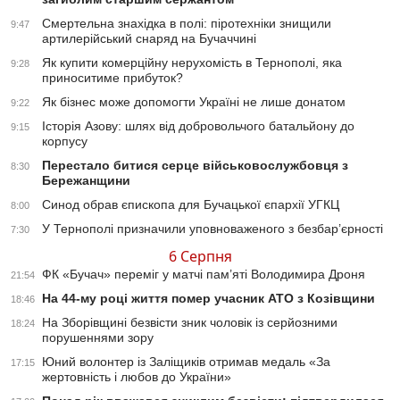
Смертельна знахідка в полі: піротехніки знищили
9:47
артилерійський снаряд на Бучаччині
Як купити комерційну нерухомість в Тернополі, яка
9:28
приноситиме прибуток?
Як бізнес може допомогти Україні не лише донатом
9:22
Історія Азову: шлях від добровольчого батальйону до
9:15
корпусу
Перестало битися серце військовослужбовця з
8:30
Бережанщини
Синод обрав єпископа для Бучацької єпархії УГКЦ
8:00
У Тернополі призначили уповноваженого з безбар’єрності
7:30
6 Серпня
ФК «Бучач» переміг у матчі пам’яті Володимира Дроня
21:54
На 44-му році життя помер учасник АТО з Козівщини
18:46
На Зборівщині безвісти зник чоловік із серйозними
18:24
порушеннями зору
Юний волонтер із Заліщиків отримав медаль «За
17:15
жертовність і любов до України»