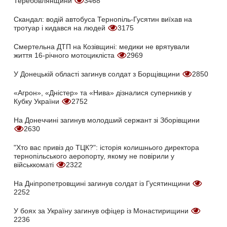
Теребовлянщини
3468
Скандал: водій автобуса Тернопіль-Гусятин виїхав на
тротуар і кидався на людей
3175
Смертельна ДТП на Козівщині: медики не врятували
життя 16-річного мотоцикліста
2969
У Донецькій області загинув солдат з Борщівщини
2850
«Агрон», «Дністер» та «Нива» дізналися суперників у
Кубку України
2752
На Донеччині загинув молодший сержант зі Зборівщини
2630
"Хто вас привіз до ТЦК?": історія колишнього директора
тернопільського аеропорту, якому не повірили у
військкоматі
2322
На Дніпропетровщині загинув солдат із Гусятинщини
2252
У боях за Україну загинув офіцер із Монастирищини
2236