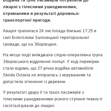
Водійка та троє пасажирів потрапили до
лікарні з тілесними ушкодженнями,
отриманими в результаті дорожньо-
транспортної пригоди.
Аварія трапилася 24 листопада близько 17:25 в
селі Білоголови Залозецької територіальної
громади, що на Зборівщині.
На місце події виїжджала слідчо-оперативна група
Зборівського відділення поліції. У ході перевірки
стало відомо, що 27-річна водійка автомобіля
Skoda Octavia не впоралась з керуванням та
допустила зіткнення із деревом.
У результаті удару її та трьох пасажирів з
тілесними ушкодженнями різного ступеня тяжкості
госпіталізували до лікарні.