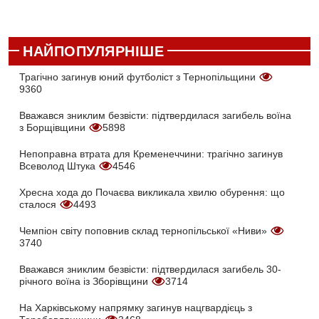
НАЙПОПУЛЯРНІШЕ
Трагічно загинув юний футболіст з Тернопільщини
9360
Вважався зниклим безвісти: підтвердилася загибель воїна
з Борщівщини
5898
Непоправна втрата для Кременеччини: трагічно загинув
Всеволод Штука
4546
Хресна хода до Почаєва викликала хвилю обурення: що
сталося
4493
Чемпіон світу поповнив склад тернопільської «Ниви»
3740
Вважався зниклим безвісти: підтвердилася загибель 30-
річного воїна із Зборівщини
3714
На Харківському напрямку загинув нацгвардієць з