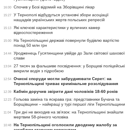
Спочив у Бозі відомий на Зборівщині лікар
16:00
У Тернополі відбудуться установчі збори асоціації
15:27
нащадків українських жертв польських репресій
Які ключові характеристики у вуличних камер
15:13
відеоспостереження
На Тернопільщині державі повернули будівлю вартістю
15:00
понад 50 млн грн
Уродженець Гусятинщини увійде до Зали світової шахової
14:44
слави
27 тисяч за фальшиве посвідчення: у Борщеві поліцейські
13:04
викрили водія з підробкою
Очисні споруди могли забруднювати Серет: на
12:54
Тернопільщині триває кримінальне розслідування
Кабмін доручив звірити дані чоловіків 18-60 років
12:39
Гольова заміна та яскрава гра: представники Бучача та
12:23
Борщівщини – найкращі у турі першої ліги Тернопільщини
Три дні не виходив на зв’язок: на Тернопільщині знайшли
11:04
мертвим 58-річного чоловіка
На Тернопільщині оголосили дводенну жалобу за
10:48
загиблим старшим сержантом