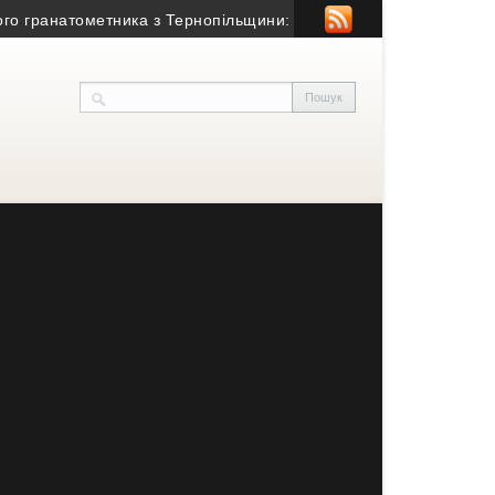
ранатометника з Тернопільщини: причина смерті – гостра серцев