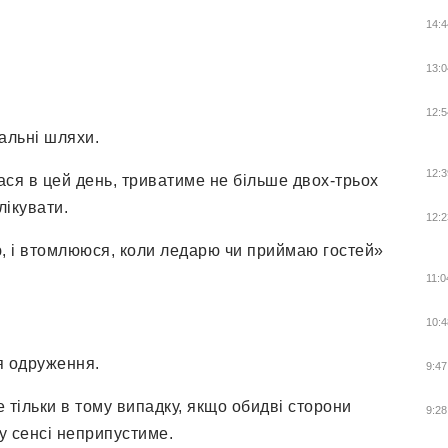
14:4
13:0
12:5
хальні шляхи.
12:3
ася в цей день, триватиме не більше двох-трьох
лікувати.
12:2
, і втомлююся, коли ледарю чи приймаю гостей»
11:0
10:4
ля одруження.
9:47
 тільки в тому випадку, якщо обидві сторони
9:28
у сенсі неприпустиме.