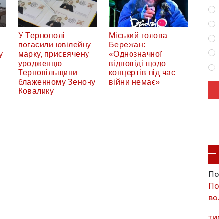
:
У Тернополі
Міський голова
погасили ювілейну
Бережан:
у
марку, присвячену
«Однозначної
уродженцю
відповіді щодо
Тернопільщини
концертів під час
блаженному Зенону
війни немає»
Ковалику
По
По
во
ти