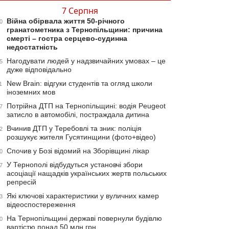
7 Серпня
Війна обірвала життя 50-річного
0
гранатометника з Тернопільщини: причина
смерті – гостра серцево-судинна
недостатність
Нагодувати людей у надзвичайних умовах – це
5
дуже відповідально
New Brain: відгуки студентів та огляд школи
1
іноземних мов
Потрійна ДТП на Тернопільщині: водія Peugeot
7
затисло в автомобілі, постраждала дитина
Вчинив ДТП у Теребовлі та зник: поліція
2
розшукує жителя Гусятинщини (фото+відео)
Спочив у Бозі відомий на Зборівщині лікар
0
У Тернополі відбудуться установчі збори
7
асоціації нащадків українських жертв польських
репресій
Які ключові характеристики у вуличних камер
3
відеоспостереження
На Тернопільщині державі повернули будівлю
0
вартістю понад 50 млн грн