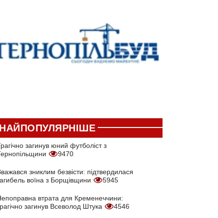
НАЙПОПУЛЯРНІШЕ
рагічно загинув юний футболіст з
Тернопільщини
9470
Вважався зниклим безвісти: підтвердилася
загибель воїна з Борщівщини
5945
Непоправна втрата для Кременеччини:
трагічно загинув Всеволод Штука
4546