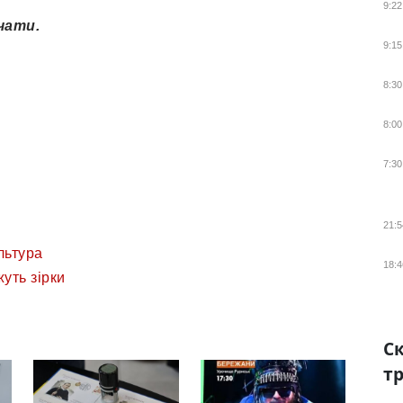
9:22
чати.
9:15
8:30
8:00
7:30
21:5
льтура
18:4
уть зірки
Ск
тр