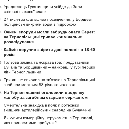
Уродженець Гусятинщини увійде до Зали
4
світової шахової слави
27 тисяч за фальшиве посвідчення: у Борщеві
4
поліцейські викрили водія з підробкою
Очисні споруди могли забруднювати Серет:
4
на Тернопільщині триває кримінальне
розслідування
Кабмін доручив звірити дані чоловіків 18-60
9
років
Гольова заміна та яскрава гра: представники
3
Бучача та Борщівщини – найкращі у турі першої
ліги Тернопільщини
Три дні не виходив на зв’язок: на Тернопільщині
4
знайшли мертвим 58-річного чоловіка
На Тернопільщині оголосили дводенну
8
жалобу за загиблим старшим сержантом
Смертельна знахідка в полі: піротехніки
знищили артилерійський снаряд на Бучаччині
Як купити комерційну нерухомість в Тернополі,
яка приноситиме прибуток?