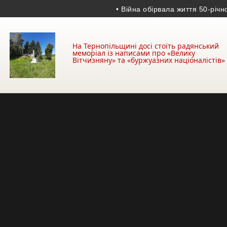
• Війна обірвала життя 50-річного г
На Тернопільщині досі стоїть радянський
меморіал із написами про «Велику
Вітчизняну» та «буржуазних націоналістів»