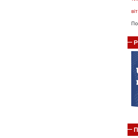
віт
По
П