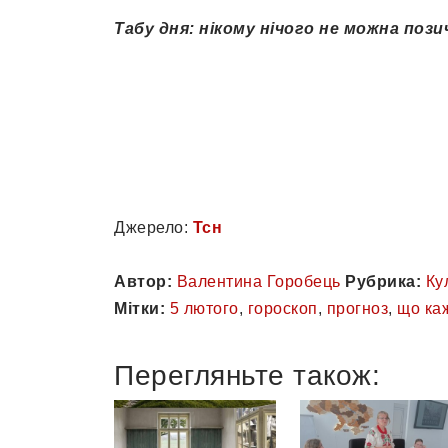
Табу дня: нікому нічого не можна пози
Джерело:
Тсн
Автор:
Валентина Горобець
Рубрика:
Ку
Мітки:
5 лютого
,
гороскоп
,
прогноз
,
що каж
Перегляньте також: