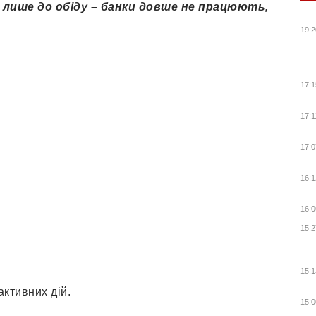
и лише до обіду – банки довше не працюють,
19:2
17:1
17:1
17:0
16:1
16:0
15:2
15:1
ктивних дій.
15:0