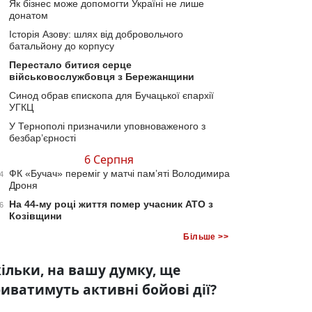
Як бізнес може допомогти Україні не лише
донатом
Історія Азову: шлях від добровольчого
батальйону до корпусу
Перестало битися серце
військовослужбовця з Бережанщини
Синод обрав єпископа для Бучацької єпархії
УГКЦ
У Тернополі призначили уповноваженого з
безбар’єрності
6 Серпня
ФК «Бучач» переміг у матчі пам’яті Володимира
4
Дроня
На 44-му році життя помер учасник АТО з
6
Козівщини
Більше >>
ільки, на вашу думку, ще
иватимуть активні бойові дії?