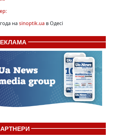
ер:
года на
sinoptik.ua
в Одесі
РЕКЛАМА
АРТНЕРИ