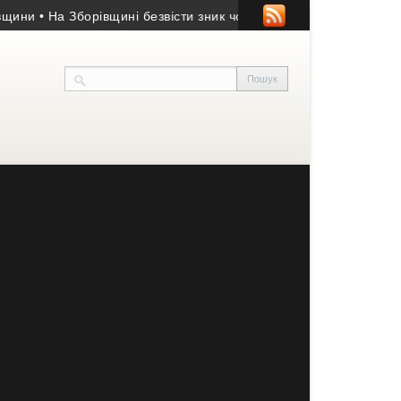
• На Зборівщині безвісти зник чоловік із серйозними порушенн