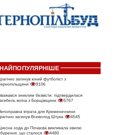
НАЙПОПУЛЯРНІШЕ
рагічно загинув юний футболіст з
Тернопільщини
9106
Вважався зниклим безвісти: підтвердилася
загибель воїна з Борщівщини
5767
Непоправна втрата для Кременеччини:
трагічно загинув Всеволод Штука
4545
Хресна хода до Почаєва викликала хвилю
обурення: що сталося
4480