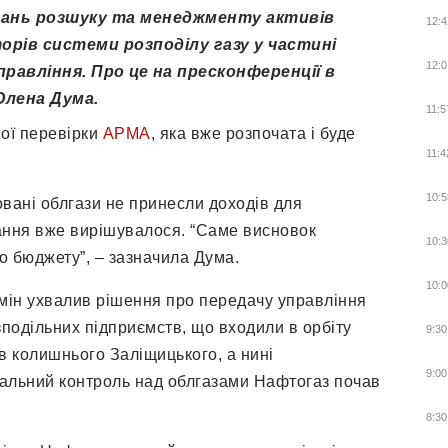
тань розшуку та менеджменту активів
12:4
орів системи розподілу газу у частині
12:0
равління. Про це на пресконференції в
Олена Дума.
11:5
ної перевірки
АРМА
, яка вже розпочата і буде
11:4
10:5
овані облгази не принесли доходів для
ання вже вирішувалося. “Саме висновок
10:3
о бюджету”, – зазначила Дума.
10:0
бмін ухвалив рішення про передачу управління
зподільних підприємств, що входили в орбіту
9:30
 колишнього Заліщицького, а нині
9:00
Реальний контроль над облгазами Нафтогаз почав
8:30