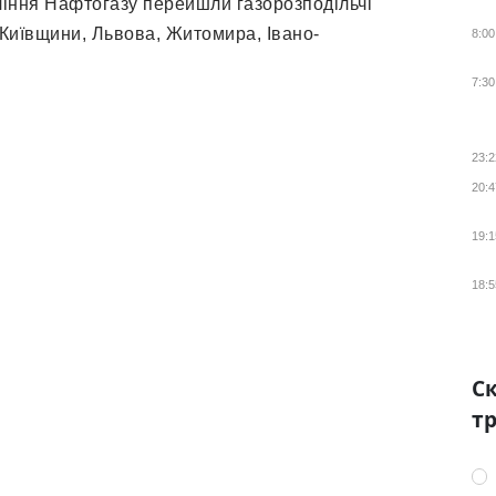
ління Нафтогазу перейшли газорозподільчі
Київщини, Львова, Житомира, Івано-
8:00
7:30
23:2
20:4
19:1
18:5
Ск
тр