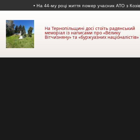
• На 44-му році життя помер учасник АТО з Козівщини
На Тернопільщині досі стоїть радянський
меморіал із написами про «Велику
Вітчизняну» та «буржуазних націоналістів»