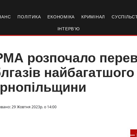
НАНС
ПОЛІТИКА
ЕКОНОМІКА
КРИМІНАЛ
СУСПІЛЬС
ІНТЕРВ’Ю
МА розпочало перев
лгазів найбагатшого
ернопільщини
овано: 29 Жовтня 2023р. о 14:00