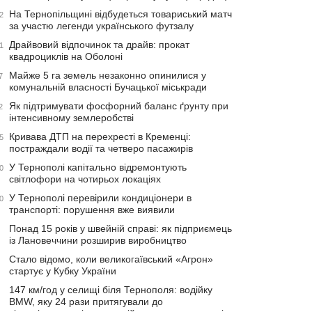
На Тернопільщині відбудеться товариський матч
2
за участю легенди українського футзалу
Драйвовий відпочинок та драйв: прокат
1
квадроциклів на Оболоні
Майже 5 га земель незаконно опинилися у
7
комунальній власності Бучацької міськради
Як підтримувати фосфорний баланс ґрунту при
2
інтенсивному землеробстві
Кривава ДТП на перехресті в Кременці:
5
постраждали водії та четверо пасажирів
У Тернополі капітально відремонтують
0
світлофори на чотирьох локаціях
У Тернополі перевірили кондиціонери в
0
транспорті: порушення вже виявили
Понад 15 років у швейній справі: як підприємець
із Лановеччини розширив виробництво
Стало відомо, коли великогаївський «Агрон»
стартує у Кубку України
147 км/год у селищі біля Тернополя: водійку
BMW, яку 24 рази притягували до