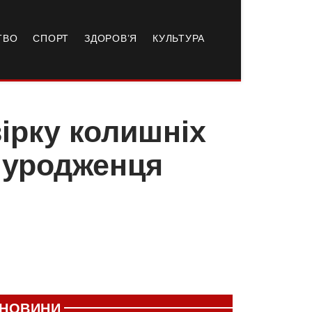
ТВО
СПОРТ
ЗДОРОВ’Я
КУЛЬТУРА
ірку колишніх
 уродженця
НОВИНИ