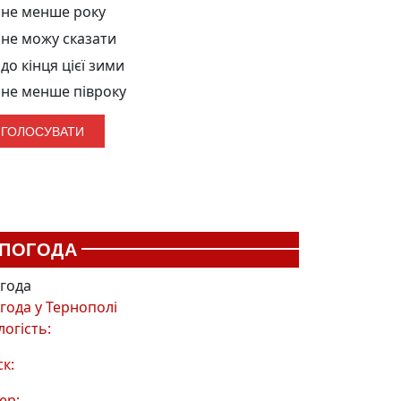
не менше року
не можу сказати
до кінця цієї зими
не менше півроку
ПОГОДА
года
года у
Тернополі
логість:
ск:
ер: