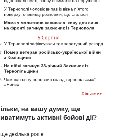
відповідальності, знову спіймали на порушенні
У Тернополі чоловік випав із вікна п’ятого
поверху: очевидці розповіли, що сталося
Мама з молитвою написала ікону для сина:
на фронті загинув захисник із Тернополя
5 Серпня
У Тернополі зафіксували температурний рекорд
2
Помер ветеран російсько-української війни
7
з Козівщини
На війні загинув 33-річний Захисник із
5
Тернопільщини
Чемпіон світу поповнив склад тернопільської
5
«Ниви»
Більше >>
ільки, на вашу думку, ще
иватимуть активні бойові дії?
ще декілька років