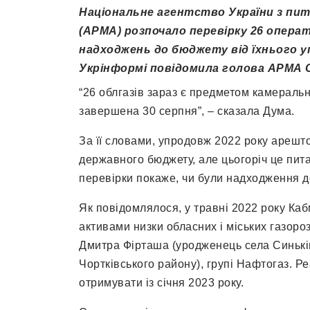
Національне агентство України з пи
(АРМА) розпочало перевірку 26 операт
надходжень до бюджету від їхнього уп
Укрінформі повідомила голова АРМА 
“26 облгазів зараз є предметом камераль
завершена 30 серпня”, – сказала Дума.
За її словами, упродовж 2022 року арешт
державного бюджету, але цьогоріч це пит
перевірки покаже, чи були надходження д
Як повідомлялося, у травні 2022 року Ка
активами низки обласних і міських газоро
Дмитра Фірташа (уродженець села Синьків
Чортківського району), групі Нафтогаз. 
отримувати із січня 2023 року.