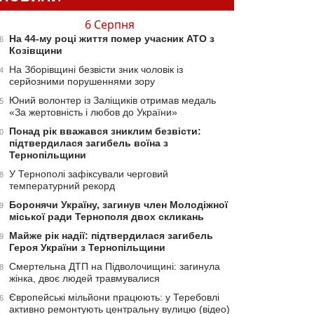
6 Серпня
На 44-му році життя помер учасник АТО з
6
Козівщини
На Зборівщині безвісти зник чоловік із
4
серйозними порушеннями зору
Юний волонтер із Заліщиків отримав медаль
5
«За жертовність і любов до України»
Понад рік вважався зниклим безвісти:
0
підтвердилася загибель воїна з
Тернопільщини
У Тернополі зафіксували черговий
8
температурний рекорд
Боронячи Україну, загинув член Молодіжної
9
міської ради Тернополя двох скликань
Майже рік надії: підтвердилася загибель
9
Героя України з Тернопільщини
Смертельна ДТП на Підволочищині: загинула
8
жінка, двоє людей травмувалися
Європейські мільйони працюють: у Теребовлі
6
активно ремонтують центральну вулицю (відео)