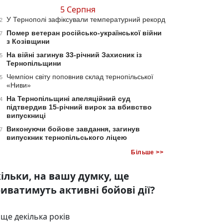
5 Серпня
У Тернополі зафіксували температурний рекорд
2
Помер ветеран російсько-української війни
7
з Козівщини
На війні загинув 33-річний Захисник із
5
Тернопільщини
Чемпіон світу поповнив склад тернопільської
5
«Ниви»
На Тернопільщині апеляційний суд
4
підтвердив 15-річний вирок за вбивство
випускниці
Виконуючи бойове завдання, загинув
7
випускник тернопільського ліцею
Більше >>
ільки, на вашу думку, ще
иватимуть активні бойові дії?
ще декілька років