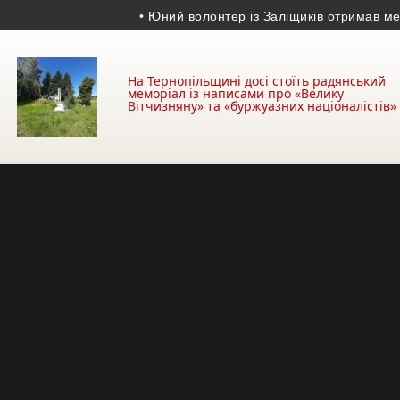
• Юний волонтер із Заліщиків отримав медаль «З
На Тернопільщині досі стоїть радянський
меморіал із написами про «Велику
Вітчизняну» та «буржуазних націоналістів»