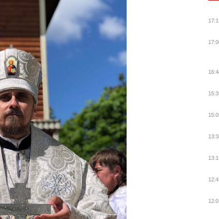
17:1
17:0
16:4
15:3
15:0
13:3
13:1
12:4
12:0