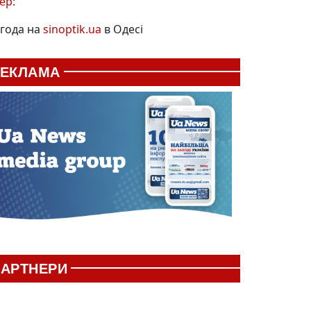
ер:
года на
sinoptik.ua
в Одесі
РЕКЛАМА
АРТНЕРИ