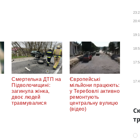
23:2
20:4
19:1
18:5
17:5
Смертельна ДТП на
Європейські
17:4
Підволочищині:
мільйони працюють:
загинула жінка,
у Теребовлі активно
двоє людей
ремонтують
травмувалися
центральну вулицю
Ск
(відео)
тр