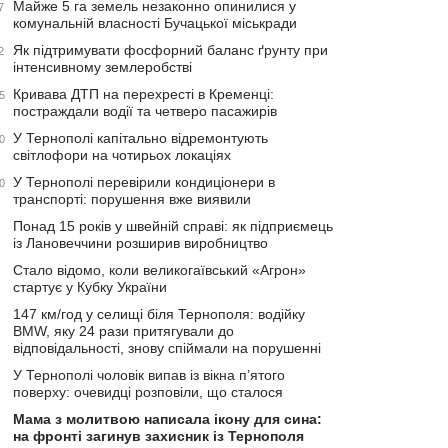
Майже 5 га земель незаконно опинилися у
7
комунальній власності Бучацької міськради
Як підтримувати фосфорний баланс ґрунту при
2
інтенсивному землеробстві
Кривава ДТП на перехресті в Кременці:
5
постраждали водії та четверо пасажирів
У Тернополі капітально відремонтують
0
світлофори на чотирьох локаціях
У Тернополі перевірили кондиціонери в
0
транспорті: порушення вже виявили
Понад 15 років у швейній справі: як підприємець
із Лановеччини розширив виробництво
Стало відомо, коли великогаївський «Агрон»
стартує у Кубку України
147 км/год у селищі біля Тернополя: водійку
BMW, яку 24 рази притягували до
відповідальності, знову спіймали на порушенні
У Тернополі чоловік випав із вікна п’ятого
поверху: очевидці розповіли, що сталося
Мама з молитвою написала ікону для сина:
на фронті загинув захисник із Тернополя