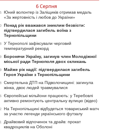
6 Серпня
Юний волонтер із Заліщиків отримав медаль
5
«За жертовність і любов до України»
Понад рік вважався зниклим безвісти:
0
підтвердилася загибель воїна з
Тернопільщини
У Тернополі зафіксували черговий
8
температурний рекорд
Боронячи Україну, загинув член Молодіжної
9
міської ради Тернополя двох скликань
Майже рік надії: підтвердилася загибель
9
Героя України з Тернопільщини
Смертельна ДТП на Підволочищині: загинула
8
жінка, двоє людей травмувалися
Європейські мільйони працюють: у Теребовлі
6
активно ремонтують центральну вулицю (відео)
На Тернопільщині відбудеться товариський матч
2
за участю легенди українського футзалу
Драйвовий відпочинок та драйв: прокат
1
квадроциклів на Оболоні