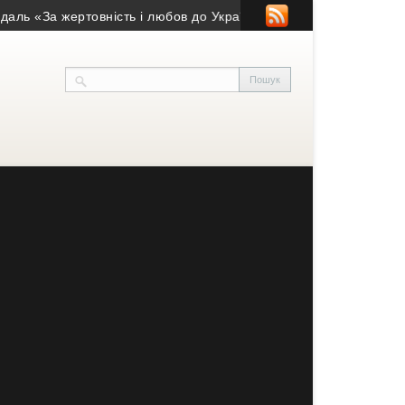
а жертовність і любов до України»
• Понад рік вважався зникл