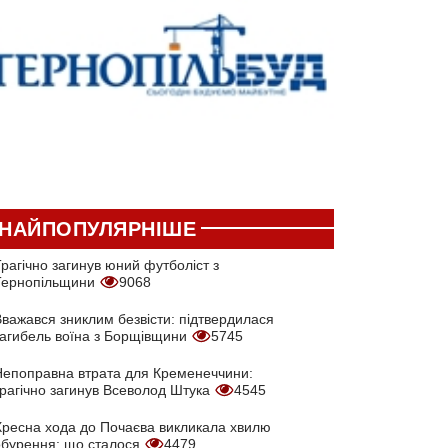
НАЙПОПУЛЯРНІШЕ
рагічно загинув юний футболіст з
Тернопільщини
9068
Вважався зниклим безвісти: підтвердилася
загибель воїна з Борщівщини
5745
Непоправна втрата для Кременеччини:
трагічно загинув Всеволод Штука
4545
Хресна хода до Почаєва викликала хвилю
обурення: що сталося
4479