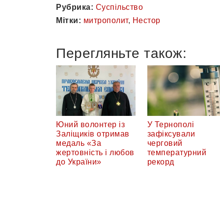
Рубрика:
Суспільство
Мітки:
митрополит
,
Нестор
Перегляньте також:
Юний волонтер із
У Тернополі
Заліщиків отримав
зафіксували
медаль «За
черговий
жертовність і любов
температурний
до України»
рекорд