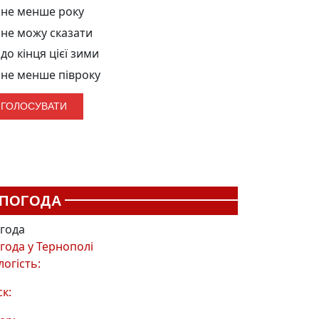
не менше року
не можу сказати
до кінця цієї зими
не менше півроку
ПОГОДА
года
года у
Тернополі
логість:
ск: