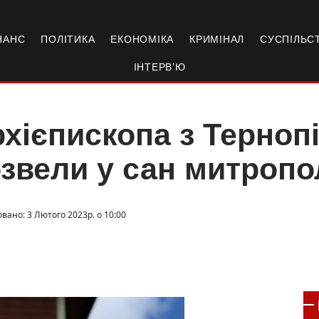
НАНС
ПОЛІТИКА
ЕКОНОМІКА
КРИМІНАЛ
СУСПІЛЬС
ІНТЕРВ’Ю
хієпископа з Терно
звели у сан митропо
вано: 3 Лютого 2023р. о 10:00