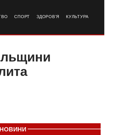
ТВО
СПОРТ
ЗДОРОВ’Я
КУЛЬТУРА
пільщини
лита
НОВИНИ