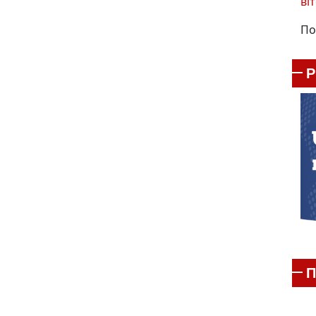
віт
По
П