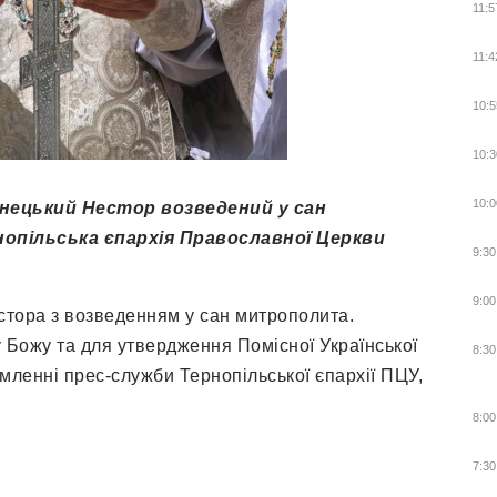
11:5
11:4
10:5
10:3
10:0
нецький Нестор возведений у сан
опільська єпархія Православної Церкви
9:30
9:00
стора з возведенням у сан митрополита.
у Божу та для утвердження Помісної Української
8:30
мленні прес-служби Тернопільської єпархії ПЦУ,
8:00
7:30