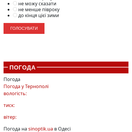
не можу сказати
не менше півроку
до кінця цієї зими
ПОГОДА
Погода
Погода у
Тернополі
вологість:
тиск:
вітер:
Погода на
sinoptik.ua
в Одесі