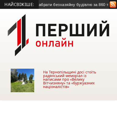
НАЙСВІЖІШЕ:
ччині хочуть забрати безхазяйну будівлю за 860 тис грн
• З
На Тернопільщині досі стоїть
радянський меморіал із
написами про «Велику
Вітчизняну» та «буржуазних
націоналістів»