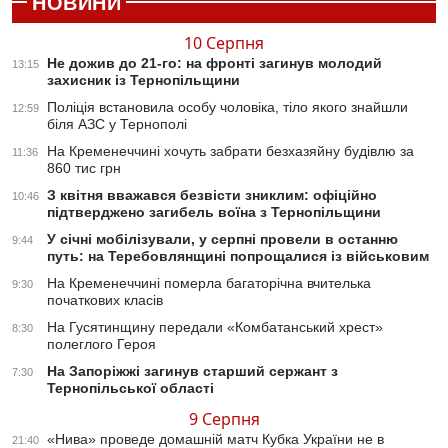
НОВИНИ
10 Серпня
Не дожив до 21-го: на фронті загинув молодий
13:15
захисник із Тернопільщини
Поліція встановила особу чоловіка, тіло якого знайшли
12:59
біля АЗС у Тернополі
На Кременеччині хочуть забрати безхазяйну будівлю за
11:36
860 тис грн
З квітня вважався безвісти зниклим: офіційно
10:46
підтверджено загибель воїна з Тернопільщини
У січні мобілізували, у серпні провели в останню
9:44
путь: на Теребовлянщині попрощалися із військовим
На Кременеччині померла багаторічна вчителька
9:30
початкових класів
На Гусятинщину передали «Комбатанський хрест»
8:30
полеглого Героя
На Запоріжжі загинув старший сержант з
7:30
Тернопільської області
9 Серпня
«Нива» проведе домашній матч Кубка України не в
21:40