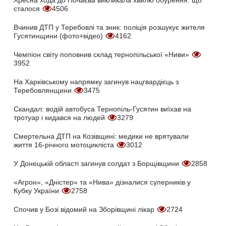
Хресна хода до Почаєва викликала хвилю обурення: що
сталося
4506
Вчинив ДТП у Теребовлі та зник: поліція розшукує жителя
Гусятинщини (фото+відео)
4162
Чемпіон світу поповнив склад тернопільської «Ниви»
3952
На Харківському напрямку загинув нацгвардієць з
Теребовлянщини
3475
Скандал: водій автобуса Тернопіль-Гусятин виїхав на
тротуар і кидався на людей
3279
Смертельна ДТП на Козівщині: медики не врятували
життя 16-річного мотоцикліста
3012
У Донецькій області загинув солдат з Борщівщини
2858
«Агрон», «Дністер» та «Нива» дізналися суперників у
Кубку України
2758
Спочив у Бозі відомий на Зборівщині лікар
2724