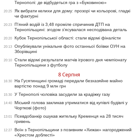
Тернополі: де відбудеться гра з «Буковиною»
Як вибрати келихи для дому: прозорі чи кольорові, гладкі
20:25
чи фактурні
П’яний водій із 3,48 проміле спричинив ДТП на
20:23
Тернопільщині: згодом з’ясувалася несподівана деталь
Кубок Тернопільської області: стали відомі фіналісти
20:20
Опублікували унікальне фото останньої боївки ОУН на
20:13
Зборівщині
Стали відомі результати матчів ігрового дня чемпіонату
20:10
Тернопільщини з футболу
8 Серпня
На Гусятинщині громаді передали безхазяйне майно
16:30
вартістю понад 9 млн грн
У Тернополі чоловіка засудили за крадіжку газу
15:30
Міський голова закликав утриматися від купівлі будівлі у
14:40
Чорткові (фото)
Псевдобанкір ошукав жительку Кременця на 28 тисяч
13:01
гривень
Воїн з Тернопільщини з позивним «Хижак» нагороджений
12:27
«Хрестом доблесті»