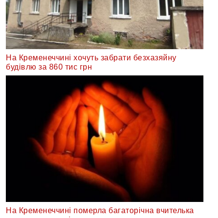
На Кременеччині хочуть забрати безхазяйну
будівлю за 860 тис грн
На Кременеччині померла багаторічна вчителька