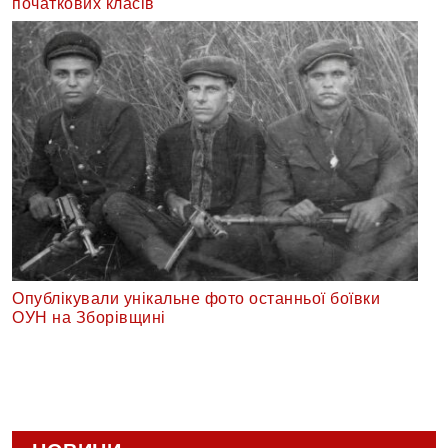
початкових класів
Опублікували унікальне фото останньої боївки
ОУН на Зборівщині