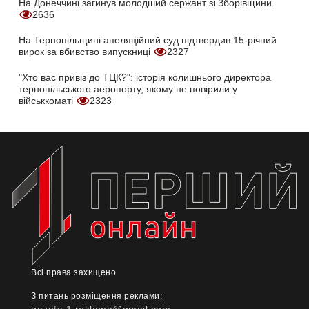
На Донеччині загинув молодший сержант зі Зборівщини
2636
На Тернопільщині апеляційний суд підтвердив 15-річний
вирок за вбивство випускниці
2327
"Хто вас привіз до ТЦК?": історія колишнього директора
тернопільського аеропорту, якому не повірили у
військкоматі
2323
Всі права захищено
З питань розміщення реклами: