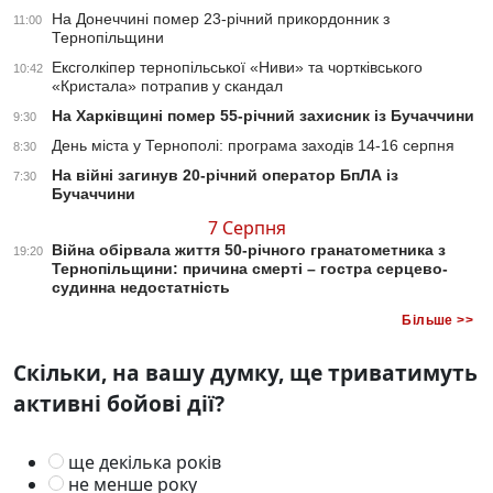
На Донеччині помер 23-річний прикордонник з
11:00
Тернопільщини
Ексголкіпер тернопільської «Ниви» та чортківського
10:42
«Кристала» потрапив у скандал
На Харківщині помер 55-річний захисник із Бучаччини
9:30
День міста у Тернополі: програма заходів 14-16 серпня
8:30
На війні загинув 20-річний оператор БпЛА із
7:30
Бучаччини
7 Серпня
Війна обірвала життя 50-річного гранатометника з
19:20
Тернопільщини: причина смерті – гостра серцево-
судинна недостатність
Більше >>
Скільки, на вашу думку, ще триватимуть
активні бойові дії?
ще декілька років
не менше року