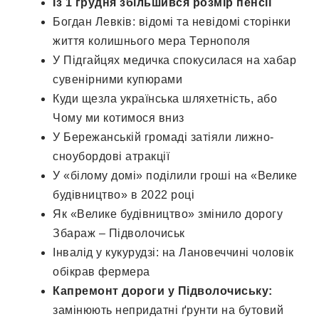
Із 1 грудня
збільшився
розмір пенсії
Богдан Левків: відомі та невідомі сторінки
життя колишнього мера Тернополя
У Підгайцях медичка спокусилася на хабар
сувенірними купюрами
Куди щезла українська шляхетність, або
Чому ми котимося вниз
У Бережанській громаді затіяли лижно-
сноубордові атракції
У «білому домі» поділили гроші на «Велике
будівництво» в 2022 році
Як «Велике будівництво» змінило дорогу
Збараж – Підволочиськ
Інвалід у кукурудзі: на Лановеччині чоловік
обікрав фермера
Капремонт дороги у Підволочиську:
замінюють непридатні ґрунти на бутовий