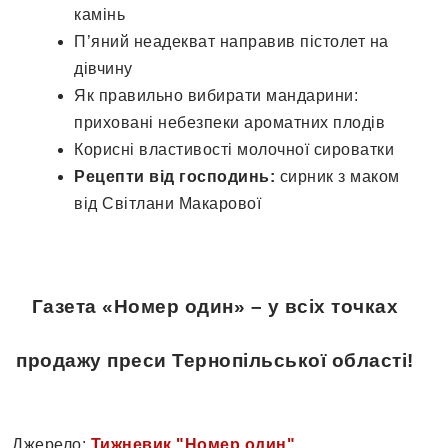
камінь
П’яний неадекват направив пістолет на
дівчину
Як правильно вибирати мандарини:
приховані небезпеки ароматних плодів
Корисні властивості молочної сироватки
Рецепти від господинь:
сирник з маком
від Світлани Макарової
Газета «Номер один» – у всіх точках
продажу преси Тернопільської області!
Джерело:
Тижневик "Номер один"