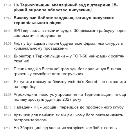
На Тернопільщині апеляційний суд підтвердив 15-
17:54
річний вирок за вбивство випускниці
Виконуючи бойове завдання, загинув випускник
17:47
тернопільського ліцею
ВРП вирішила звільнити суддю Зборівського райсуду через
16:02
систематичні порушення
Ліфт у Бучацькій лікарні будуватиме фірма, яка фігурує в
14:08
кримінальному провадженні
Директор з Тернопільщини – у ТОП-50 найкращих освітян
14:00
України!
П’яний водій з Білецької громади без прав кинув 5 тисяч
13:18
гривень у службове авто патрульних
Як купити піжаму та білизну Victoria’s Secret і не натрапити
13:10
на підробку
Агрохолдинг інвестує у зрошення на Тернопільщині: площі
13:08
поливу зростуть удвічі до 2027 року
Нападник ФК «Борщів» перейшов до професійного клубу
12:43
Артишок для печінки: як він діє і чому його рекомендують
12:41
гастроентерологи
На Зборівщині під час жнив загорівся комбайн: вогонь
12:35