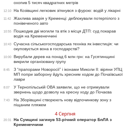
охопив 5 тисяч квадратних метрів
На Козівщині легковик зіткнувся з фурою: водій у лікарні
12:10
Жахлива аварія у Кременці: деблокували потерпілого з
11:42
понівеченого авто
Пошкодив дві могили та втік з місця ДТП: суд покарав
10:55
водія на Кременеччині
Сучасна сільськогосподарська техніка як інвестиція: чи
10:43
окуповується вона в господарстві?
Вирубали дерев на понад 6 млн грн: на Гусятинщині
10:00
викрили організовану групу
З “прапорами Новоросії” і іконами Миколи ІІ: віряни УПЦ
8:45
МП попри заборону йдуть хресним ходом до Почаївської
лаври
У Тернопільській ОВА заявили, що не отримували
8:07
звернень щодо дозволу на хресну ходу до Почаєва
На Зборівщині створюють нову відпочинкову зону з
7:43
піщаним пляжем
4 Серпня
На Сумщині загинув 53-річний оператор БпЛА з
20:31
Кременеччини