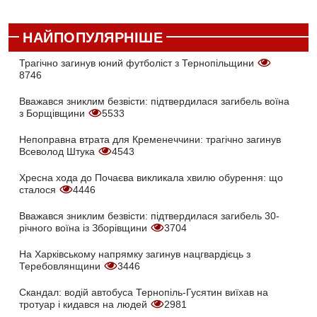
НАЙПОПУЛЯРНІШЕ
Трагічно загинув юний футболіст з Тернопільщини
8746
Вважався зниклим безвісти: підтвердилася загибель воїна
з Борщівщини
5533
Непоправна втрата для Кременеччини: трагічно загинув
Всеволод Штука
4543
Хресна хода до Почаєва викликала хвилю обурення: що
сталося
4446
Вважався зниклим безвісти: підтвердилася загибель 30-
річного воїна із Зборівщини
3704
На Харківському напрямку загинув нацгвардієць з
Теребовлянщини
3446
Скандал: водій автобуса Тернопіль-Гусятин виїхав на
тротуар і кидався на людей
2981