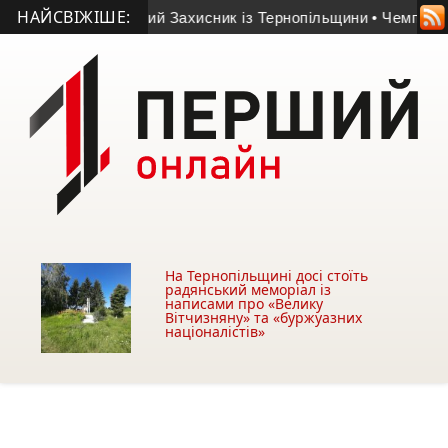
НАЙСВІЖІШЕ:
ні загинув 33-річний Захисник із Тернопільщини
• Чемпіон сві
На Тернопільщині досі стоїть
радянський меморіал із
написами про «Велику
Вітчизняну» та «буржуазних
націоналістів»