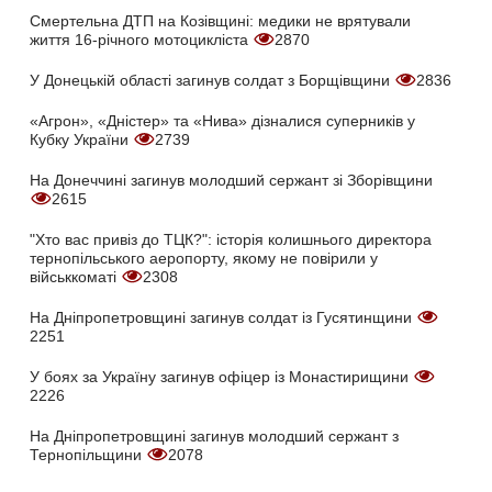
Смертельна ДТП на Козівщині: медики не врятували
життя 16-річного мотоцикліста
2870
У Донецькій області загинув солдат з Борщівщини
2836
«Агрон», «Дністер» та «Нива» дізналися суперників у
Кубку України
2739
На Донеччині загинув молодший сержант зі Зборівщини
2615
"Хто вас привіз до ТЦК?": історія колишнього директора
тернопільського аеропорту, якому не повірили у
військкоматі
2308
На Дніпропетровщині загинув солдат із Гусятинщини
2251
У боях за Україну загинув офіцер із Монастирищини
2226
На Дніпропетровщині загинув молодший сержант з
Тернопільщини
2078