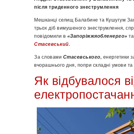
після триденного знеструмлення
Мешканці селищ Балабине та Кушугум Запо
трьох діб вимушеного знеструмлення, сп
повідомили в
«Запоріжжяобленерго»
та
Стасевський.
За словами
Стасевського,
енергетики з
вчорашнього дня, попри складні умови та 
Як відбувалося в
електропостачан