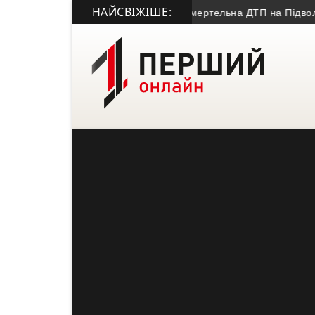
НАЙСВІЖІШЕ:
• Смертельна ДТП на Підволочищині