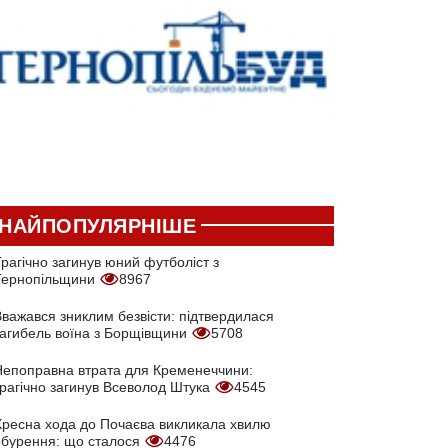
НАЙПОПУЛЯРНІШЕ
рагічно загинув юний футболіст з
Тернопільщини
8967
Вважався зниклим безвісти: підтвердилася
загибель воїна з Борщівщини
5708
Непоправна втрата для Кременеччини:
трагічно загинув Всеволод Штука
4545
Хресна хода до Почаєва викликала хвилю
обурення: що сталося
4476