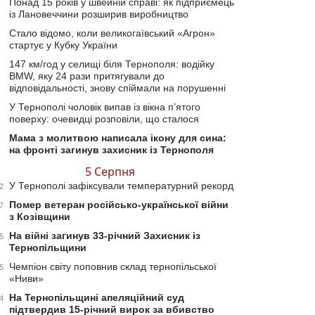
Понад 15 років у швейній справі: як підприємець
із Лановеччини розширив виробництво
Стало відомо, коли великогаївський «Агрон»
стартує у Кубку України
147 км/год у селищі біля Тернополя: водійку
BMW, яку 24 рази притягували до
відповідальності, знову спіймали на порушенні
У Тернополі чоловік випав із вікна п’ятого
поверху: очевидці розповіли, що сталося
Мама з молитвою написала ікону для сина:
на фронті загинув захисник із Тернополя
5 Серпня
У Тернополі зафіксували температурний рекорд
2
Помер ветеран російсько-української війни
7
з Козівщини
На війні загинув 33-річний Захисник із
5
Тернопільщини
Чемпіон світу поповнив склад тернопільської
5
«Ниви»
На Тернопільщині апеляційний суд
4
підтвердив 15-річний вирок за вбивство