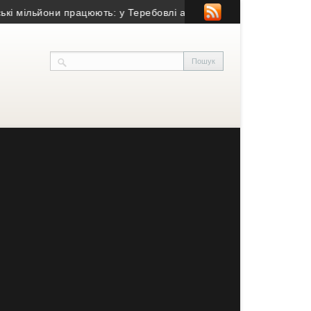
ьйони працюють: у Теребовлі активно ремонтують центральну в