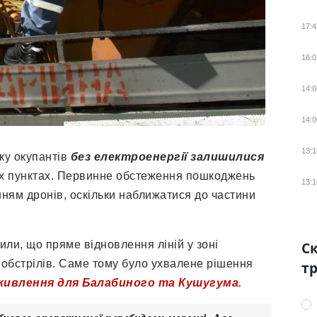
17:4
16:0
14:0
14:0
13:1
оку окупантів
без електроенергії залишилися
их пунктах. Первинне обстеження пошкоджень
13:1
ням дронів, оскільки наближатися до частини
или, що пряме відновлення ліній у зоні
Ск
обстрілів. Саме тому було ухвалене рішення
тр
живлення для Балабиного та Кушугума.