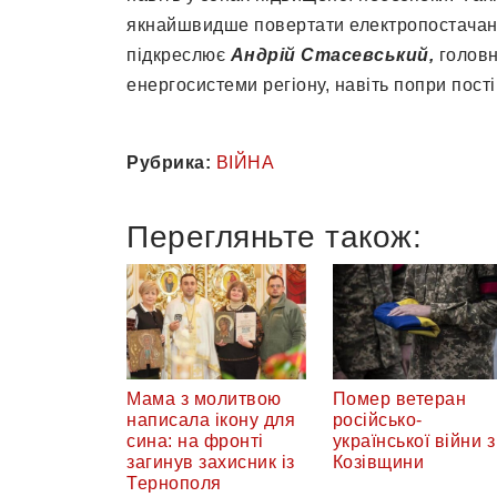
якнайшвидше повертати електропостачанн
підкреслює
Андрій Стасевський,
головн
енергосистеми регіону, навіть попри пості
Рубрика:
ВІЙНА
Перегляньте також:
Мама з молитвою
Помер ветеран
написала ікону для
російсько-
сина: на фронті
української війни з
загинув захисник із
Козівщини
Тернополя