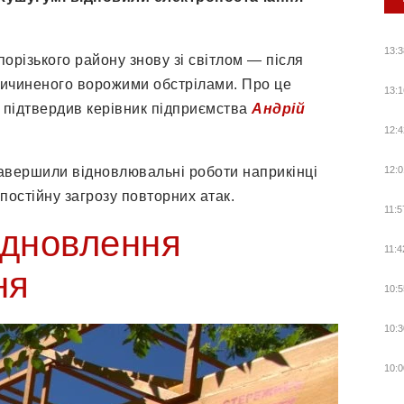
13:3
різького району знову зі світлом — після
ричиненого ворожими обстрілами. Про це
13:1
 підтвердив керівник підприємства
Андрій
12:4
авершили відновлювальні роботи наприкінці
12:0
постійну загрозу повторних атак.
11:5
ідновлення
11:4
ня
10:5
10:3
10:0