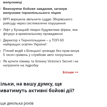
випускниці
Виконуючи бойове завдання, загинув
7
випускник тернопільського ліцею
ВРП вирішила звільнити суддю Зборівського
2
райсуду через систематичні порушення
Ліфт у Бучацькій лікарні будуватиме фірма, яка
8
фігурує в кримінальному провадженні
Директор з Тернопільщини – у ТОП-50
0
найкращих освітян України!
П’яний водій з Білецької громади без прав кинув
8
5 тисяч гривень у службове авто патрульних
Як купити піжаму та білизну Victoria’s Secret і не
0
натрапити на підробку
Більше >>
ільки, на вашу думку, ще
иватимуть активні бойові дії?
ще декілька років