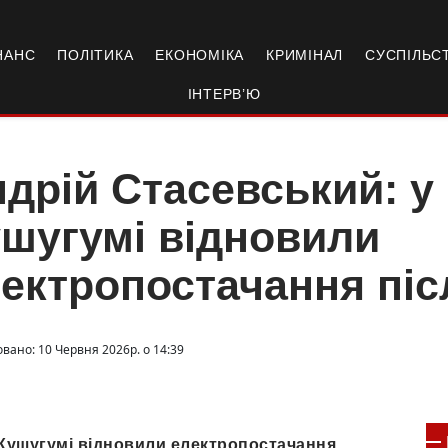
НАНС
ПОЛІТИКА
ЕКОНОМІКА
КРИМІНАЛ
СУСПІЛЬС
ІНТЕРВ’Ю
дрій Стасевський: у
шугумі відновили
ектропостачання піс
овано: 10 Червня 2026р. о 14:39
 Кушугумі відновили електропостачання