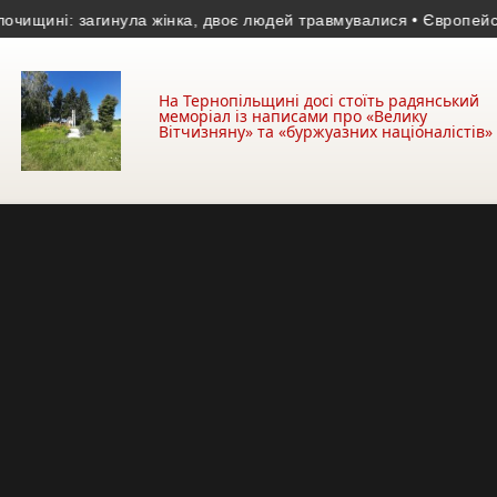
: загинула жінка, двоє людей травмувалися
• Європейські міл
На Тернопільщині досі стоїть радянський
меморіал із написами про «Велику
Вітчизняну» та «буржуазних націоналістів»