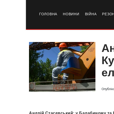
ГОЛОВНА
НОВИНИ
ВІЙНА
РЕЗО
Ан
Ку
ел
Опублік
Андрій Стасевський: у Балабиному та