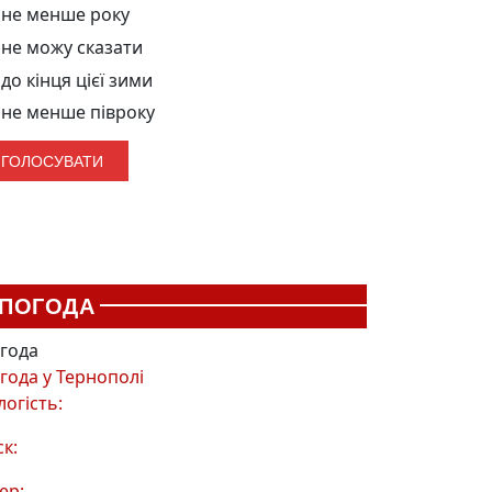
не менше року
не можу сказати
до кінця цієї зими
не менше півроку
ПОГОДА
года
года у
Тернополі
логість:
ск:
ер: