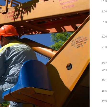
9:30
9:00
8:30
8:00
7:30
23:2
20:4
19:1
18:5
17:5