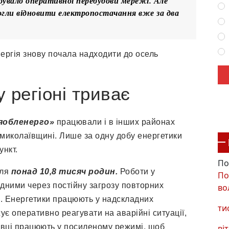
бувало оперативної перебудови мережі. Але
огли відновити електропостачання вже за два
нергія знову почала надходити до осель
у регіоні триває
яобленерго»
працювали і в інших районах
омиколаївщині. Лише за одну добу енергетики
ункт.
По
для
понад 10,8 тисяч родин.
Роботи у
По
дними через постійну загрозу повторних
во
и. Енергетики працюють у надскладних
ти
є оперативно реагувати на аварійні ситуації,
хівці працюють у посиленому режимі, щоб
віт