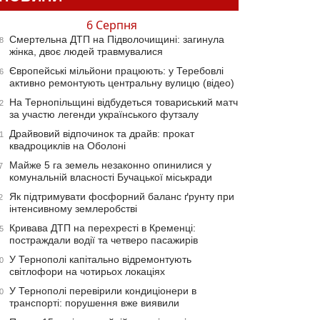
6 Серпня
Смертельна ДТП на Підволочищині: загинула
8
жінка, двоє людей травмувалися
Європейські мільйони працюють: у Теребовлі
6
активно ремонтують центральну вулицю (відео)
На Тернопільщині відбудеться товариський матч
2
за участю легенди українського футзалу
Драйвовий відпочинок та драйв: прокат
1
квадроциклів на Оболоні
Майже 5 га земель незаконно опинилися у
7
комунальній власності Бучацької міськради
Як підтримувати фосфорний баланс ґрунту при
2
інтенсивному землеробстві
Кривава ДТП на перехресті в Кременці:
5
постраждали водії та четверо пасажирів
У Тернополі капітально відремонтують
0
світлофори на чотирьох локаціях
У Тернополі перевірили кондиціонери в
0
транспорті: порушення вже виявили