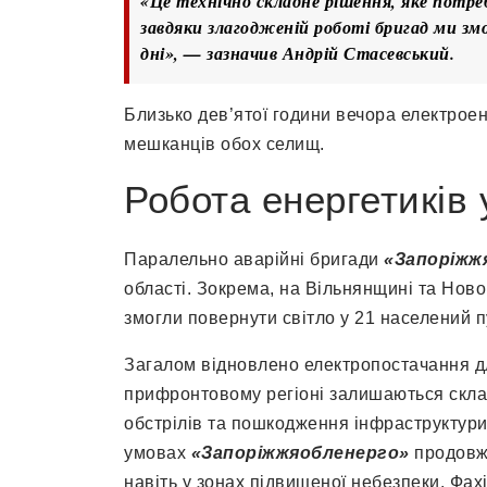
«Це технічно складне рішення, яке потре
завдяки злагодженій роботі бригад ми зм
дні», — зазначив Андрій Стасевський.
Близько дев’ятої години вечора електрое
мешканців обох селищ.
Робота енергетиків 
Паралельно аварійні бригади
«Запоріжж
області. Зокрема, на Вільнянщині та Нов
змогли повернути світло у 21 населений п
Загалом відновлено електропостачання 
прифронтовому регіоні залишаються скла
обстрілів та пошкодження інфраструктур
умовах
«Запоріжжяобленерго»
продовжу
навіть у зонах підвищеної небезпеки. Фа