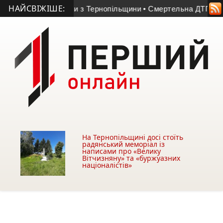
НАЙСВІЖІШЕ:
 Героя України з Тернопільщини
• Смертельна ДТП на Підволо
На Тернопільщині досі стоїть
радянський меморіал із
написами про «Велику
Вітчизняну» та «буржуазних
націоналістів»