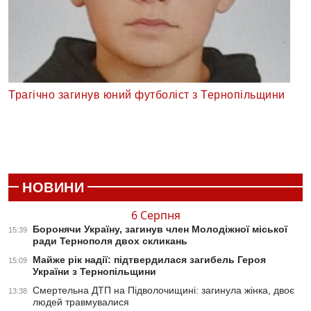
Трагічно загинув юний футболіст з Тернопільщини
НОВИНИ
6 Серпня
Боронячи Україну, загинув член Молодіжної міської
15:39
ради Тернополя двох скликань
Майже рік надії: підтвердилася загибель Героя
15:09
України з Тернопільщини
Смертельна ДТП на Підволочищині: загинула жінка, двоє
13:38
людей травмувалися