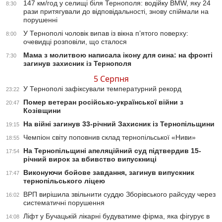
147 км/год у селищі біля Тернополя: водійку BMW, яку 24
8:30
рази притягували до відповідальності, знову спіймали на
порушенні
У Тернополі чоловік випав із вікна п’ятого поверху:
8:00
очевидці розповіли, що сталося
Мама з молитвою написала ікону для сина: на фронті
7:30
загинув захисник із Тернополя
5 Серпня
У Тернополі зафіксували температурний рекорд
23:22
Помер ветеран російсько-української війни з
20:47
Козівщини
На війні загинув 33-річний Захисник із Тернопільщини
19:15
Чемпіон світу поповнив склад тернопільської «Ниви»
18:55
На Тернопільщині апеляційний суд підтвердив 15-
17:54
річний вирок за вбивство випускниці
Виконуючи бойове завдання, загинув випускник
17:47
тернопільського ліцею
ВРП вирішила звільнити суддю Зборівського райсуду через
16:02
систематичні порушення
Ліфт у Бучацькій лікарні будуватиме фірма, яка фігурує в
14:08