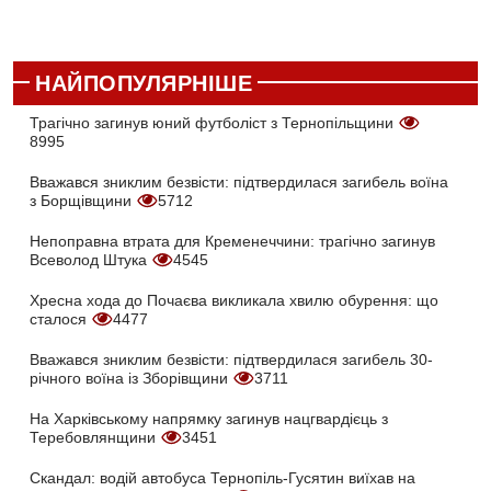
НАЙПОПУЛЯРНІШЕ
Трагічно загинув юний футболіст з Тернопільщини
8995
Вважався зниклим безвісти: підтвердилася загибель воїна
з Борщівщини
5712
Непоправна втрата для Кременеччини: трагічно загинув
Всеволод Штука
4545
Хресна хода до Почаєва викликала хвилю обурення: що
сталося
4477
Вважався зниклим безвісти: підтвердилася загибель 30-
річного воїна із Зборівщини
3711
На Харківському напрямку загинув нацгвардієць з
Теребовлянщини
3451
Скандал: водій автобуса Тернопіль-Гусятин виїхав на