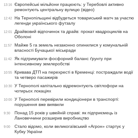
Європейські мільйони працюють: у Теребовлі активно
13:16
ремонтують центральну вулицю (відео)
На Тернопільщині відбудеться товариський матч за участю
12:42
легенди українського футзалу
Драйвовий відпочинок та драйв: прокат квадроциклів на
12:01
Оболоні
Майже 5 га земель незаконно опинилися у комунальній
11:57
власності Бучацької міськради
Як підтримувати фосфорний баланс ґрунту при
11:42
інтенсивному землеробстві
Кривава ДТП на перехресті в Кременці: постраждали водії
10:55
та четверо пасажирів
У Тернополі капітально відремонтують світлофори на
10:30
чотирьох локаціях
У Тернополі перевірили кондиціонери в транспорті:
10:00
порушення вже виявили
Понад 15 років у швейній справі: як підприємець із
9:30
Лановеччини розширив виробництво
Стало відомо, коли великогаївський «Агрон» стартує у
9:00
Кубку України