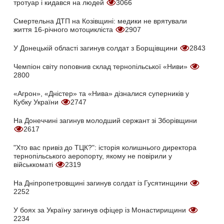
тротуар і кидався на людей
3066
Смертельна ДТП на Козівщині: медики не врятували
життя 16-річного мотоцикліста
2907
У Донецькій області загинув солдат з Борщівщини
2843
Чемпіон світу поповнив склад тернопільської «Ниви»
2800
«Агрон», «Дністер» та «Нива» дізналися суперників у
Кубку України
2747
На Донеччині загинув молодший сержант зі Зборівщини
2617
"Хто вас привіз до ТЦК?": історія колишнього директора
тернопільського аеропорту, якому не повірили у
військкоматі
2319
На Дніпропетровщині загинув солдат із Гусятинщини
2252
У боях за Україну загинув офіцер із Монастирищини
2234