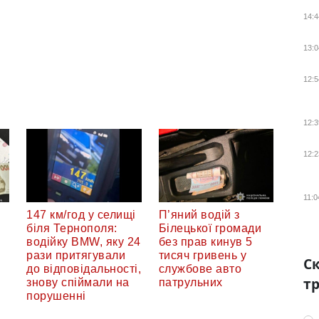
14:4
13:0
12:5
12:3
12:2
11:0
147 км/год у селищі
П’яний водій з
біля Тернополя:
Білецької громади
водійку BMW, яку 24
без прав кинув 5
рази притягували
тисяч гривень у
Ск
до відповідальності,
службове авто
тр
знову спіймали на
патрульних
порушенні