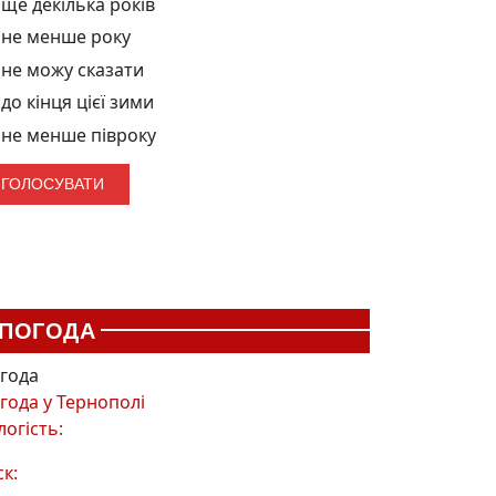
ще декілька років
не менше року
не можу сказати
до кінця цієї зими
не менше півроку
ПОГОДА
года
года у
Тернополі
логість:
ск: