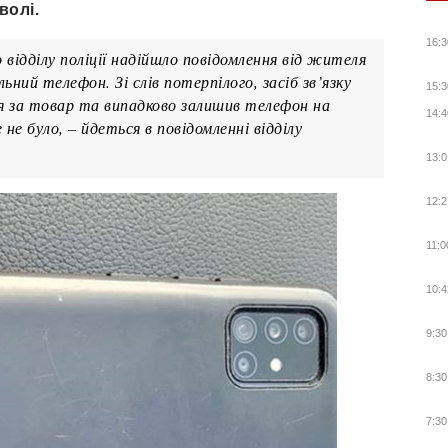
волі.
16:3
 відділу поліції надійшло повідомлення від жителя
ьний телефон. Зі слів потерпілого, засіб зв’язку
15:3
ся за товар та випадково залишив телефон на
14:4
не було, – йдеться в повідомленні відділу
13:0
12:2
11:0
10:4
9:30
8:30
7:30