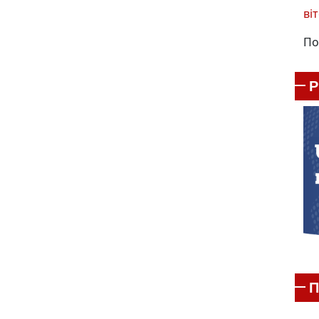
віт
По
П