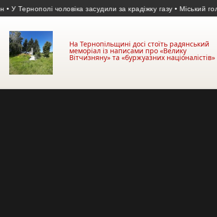
Тернополі чоловіка засудили за крадіжку газу
• Міський голова за
На Тернопільщині досі стоїть радянський
меморіал із написами про «Велику
Вітчизняну» та «буржуазних націоналістів»