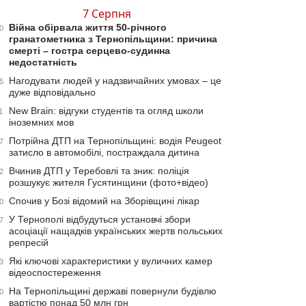
7 Серпня
Війна обірвала життя 50-річного
0
гранатометника з Тернопільщини: причина
смерті – гостра серцево-судинна
недостатність
Нагодувати людей у надзвичайних умовах – це
5
дуже відповідально
New Brain: відгуки студентів та огляд школи
1
іноземних мов
Потрійна ДТП на Тернопільщині: водія Peugeot
7
затисло в автомобілі, постраждала дитина
Вчинив ДТП у Теребовлі та зник: поліція
2
розшукує жителя Гусятинщини (фото+відео)
Спочив у Бозі відомий на Зборівщині лікар
0
У Тернополі відбудуться установчі збори
7
асоціації нащадків українських жертв польських
репресій
Які ключові характеристики у вуличних камер
3
відеоспостереження
На Тернопільщині державі повернули будівлю
0
вартістю понад 50 млн грн