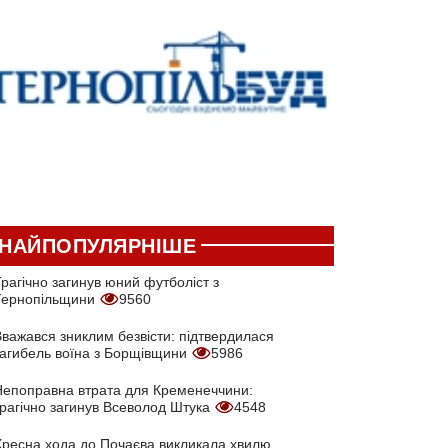
НАЙПОПУЛЯРНІШЕ
рагічно загинув юний футболіст з
Тернопільщини
9560
Вважався зниклим безвісти: підтвердилася
загибель воїна з Борщівщини
5986
Непоправна втрата для Кременеччини:
трагічно загинув Всеволод Штука
4548
Хресна хода до Почаєва викликала хвилю