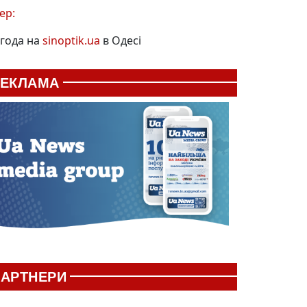
ер:
года на
sinoptik.ua
в Одесі
РЕКЛАМА
АРТНЕРИ