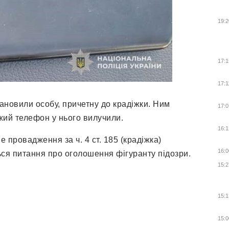
19:2
17:1
17:1
тановили особу, причетну до крадіжки. Ним
17:0
жий телефон у нього вилучили.
16:1
 провадження за ч. 4 ст. 185 (крадіжка)
16:0
ься питання про оголошення фігуранту підозри.
15:2
15:1
15:0