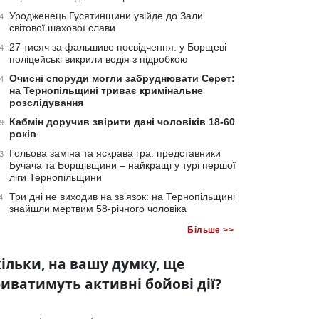
Уродженець Гусятинщини увійде до Зали
4
світової шахової слави
27 тисяч за фальшиве посвідчення: у Борщеві
4
поліцейські викрили водія з підробкою
Очисні споруди могли забруднювати Серет:
4
на Тернопільщині триває кримінальне
розслідування
Кабмін доручив звірити дані чоловіків 18-60
9
років
Гольова заміна та яскрава гра: представники
3
Бучача та Борщівщини – найкращі у турі першої
ліги Тернопільщини
Три дні не виходив на зв’язок: на Тернопільщині
4
знайшли мертвим 58-річного чоловіка
Більше >>
ільки, на вашу думку, ще
иватимуть активні бойові дії?