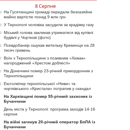
8 Серпня
На Гусятинщині громаді передали безхазяйне
0
майно вартістю понад 9 млн грн
У Тернополі чоловіка засудили за крадіжку газу
0
Міський голова закликав утриматися від купівлі
0
будівлі у Чорткові (фото)
Псевдобанкір ошукав жительку Кременця на 28
1
тисяч гривень
Воїн з Тернопільщини з позивним «Хижак»
7
нагороджений «Хрестом доблесті»
На Донеччині помер 23-річний прикордонник з
0
Тернопільщини
Ексголкіпер тернопільської «Ниви» та
2
чортківського «Кристала» потрапив у скандал
На Харківщині помер 55-річний захисник із
Бучаччини
День міста у Тернополі: програма заходів 14-16
серпня
На війні загинув 20-річний оператор БпЛА із
Бучаччини