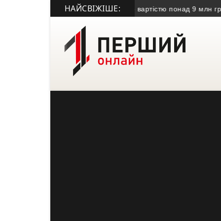
НАЙСВІЖІШЕ:
аді передали безхазяйне майно вартістю понад 9 млн грн
• У 