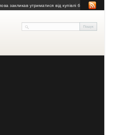
кликав утриматися від купівлі будівлі у Чорткові (фото)
• Псевд