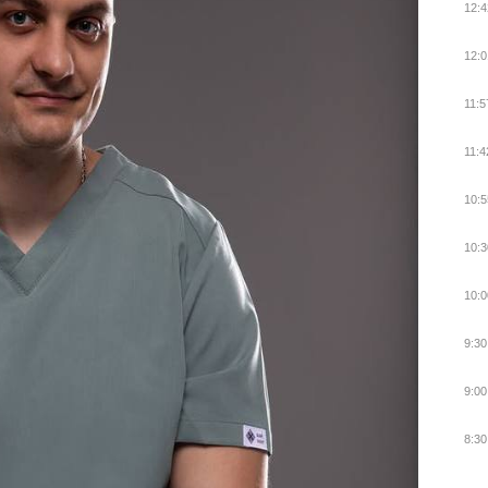
12:4
12:0
11:5
11:4
10:5
10:3
10:0
9:30
9:00
8:30