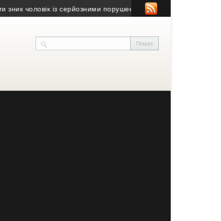
чоловік із серйозними порушеннями зору
• Юний волонтер із Зал