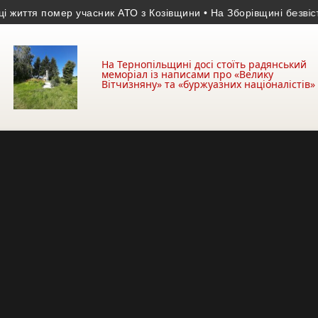
 помер учасник АТО з Козівщини
• На Зборівщині безвісти зник 
На Тернопільщині досі стоїть радянський
меморіал із написами про «Велику
Вітчизняну» та «буржуазних націоналістів»