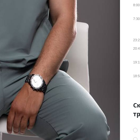
8:00
7:30
23:2
20:4
19:1
18:5
Ск
тр