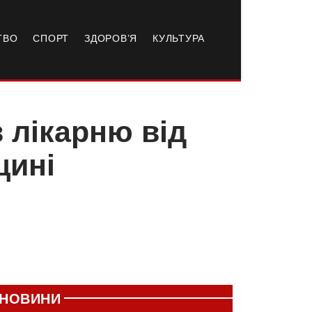
ТВО
СПОРТ
ЗДОРОВ’Я
КУЛЬТУРА
 лікарню від
щині
НОВИНИ