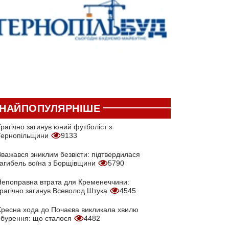
НАЙПОПУЛЯРНІШЕ
рагічно загинув юний футболіст з
Тернопільщини
9133
Вважався зниклим безвісти: підтвердилася
загибель воїна з Борщівщини
5790
Непоправна втрата для Кременеччини:
трагічно загинув Всеволод Штука
4545
Хресна хода до Почаєва викликала хвилю
обурення: що сталося
4482