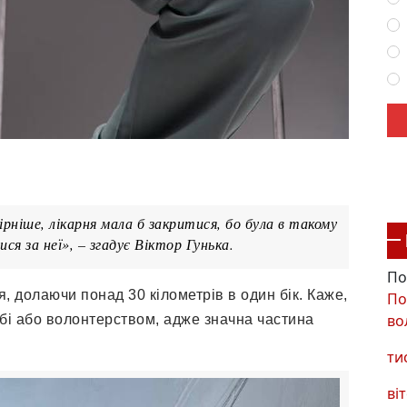
рніше, лікарня мала б закритися, бо була в такому
я за неї», – згадує Віктор Гунька.
По
, долаючи понад 30 кілометрів в один бік. Каже,
По
во
бі або волонтерством, адже значна частина
ти
віт