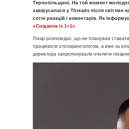
Тернопільщині. На той момент молодом
завірусилася у Threads після світлин ка
сотні реакцій і коментарів. Як інформу
«Сніданок із 1+1»
.
Лікар розповідає, що не планував стават
працювати отоларингологом, а вже за кіль
директора запропонували очолити лікарн