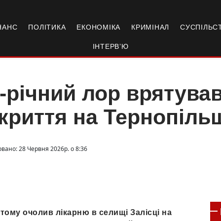
НАНС
ПОЛІТИКА
ЕКОНОМІКА
КРИМІНАЛ
СУСПІЛЬС
ІНТЕРВ’Ю
-річний лор врятував
криття на Тернопіль
вано: 28 Червня 2026р. о 8:36
тому очолив лікарню в селищі Залісці на