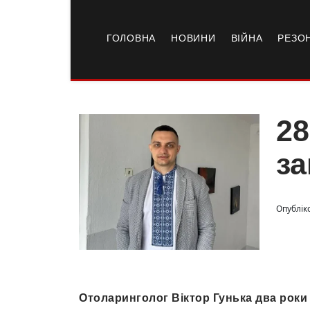
ГОЛОВНА
НОВИНИ
ВІЙНА
РЕЗО
28
за
Опубліко
Отоларинголог Віктор Гунька два роки 