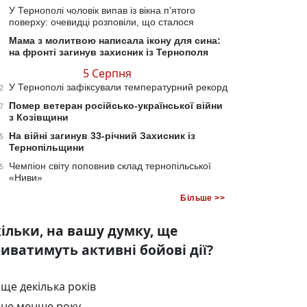
У Тернополі чоловік випав із вікна п’ятого
поверху: очевидці розповіли, що сталося
Мама з молитвою написала ікону для сина:
на фронті загинув захисник із Тернополя
5 Серпня
У Тернополі зафіксували температурний рекорд
2
Помер ветеран російсько-української війни
7
з Козівщини
На війні загинув 33-річний Захисник із
5
Тернопільщини
Чемпіон світу поповнив склад тернопільської
5
«Ниви»
Більше >>
ільки, на вашу думку, ще
иватимуть активні бойові дії?
ще декілька років
не менше року