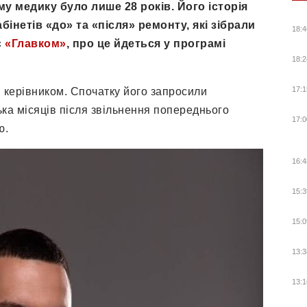
у медику було лише 28 років. Його історія
бінетів «до» та «після» ремонту, які зібрали
18:4
є
«Главком»
, про це йдеться у програмі
18:2
17:1
и керівником. Спочатку його запросили
ка місяців після звільнення попереднього
17:0
ю.
16:4
15:3
15:0
13:3
13:1