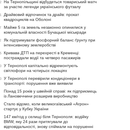
На Тернопільщині відбудеться товариський матч
2
за участю легенди українського футзалу
Драйвовий відпочинок та драйв: прокат
1
квадроциклів на Оболоні
Майже 5 га земель незаконно опинилися у
7
комунальній власності Бучацької міськради
Як підтримувати фосфорний баланс ґрунту при
2
інтенсивному землеробстві
Кривава ДТП на перехресті в Кременці:
5
постраждали водії та четверо пасажирів
У Тернополі капітально відремонтують
0
світлофори на чотирьох локаціях
У Тернополі перевірили кондиціонери в
0
транспорті: порушення вже виявили
Понад 15 років у швейній справі: як підприємець
із Лановеччини розширив виробництво
Стало відомо, коли великогаївський «Агрон»
стартує у Кубку України
147 км/год у селищі біля Тернополя: водійку
BMW, яку 24 рази притягували до
відповідальності, знову спіймали на порушенні