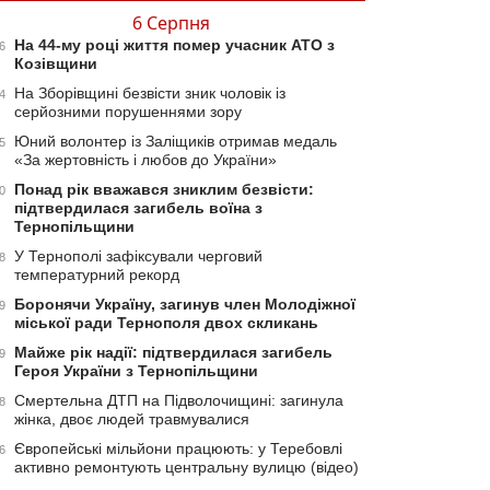
6 Серпня
На 44-му році життя помер учасник АТО з
6
Козівщини
На Зборівщині безвісти зник чоловік із
4
серйозними порушеннями зору
Юний волонтер із Заліщиків отримав медаль
5
«За жертовність і любов до України»
Понад рік вважався зниклим безвісти:
0
підтвердилася загибель воїна з
Тернопільщини
У Тернополі зафіксували черговий
8
температурний рекорд
Боронячи Україну, загинув член Молодіжної
9
міської ради Тернополя двох скликань
Майже рік надії: підтвердилася загибель
9
Героя України з Тернопільщини
Смертельна ДТП на Підволочищині: загинула
8
жінка, двоє людей травмувалися
Європейські мільйони працюють: у Теребовлі
6
активно ремонтують центральну вулицю (відео)