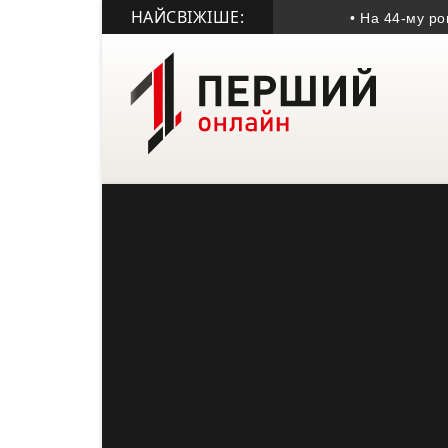
НАЙСВІЖІШЕ:
• На 44-му році життя