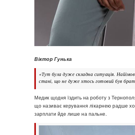
Віктор Гунька
«Тут була дуже складна ситуація. Найімові
стані, що не дуже хтось готовий був братис
Медик щодня їздить на роботу з Тернополя
що називає керування лікарнею радше хо
зарплати йде лише на пальне.