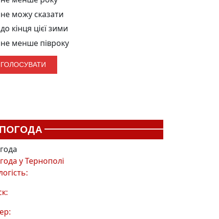
не можу сказати
до кінця цієї зими
не менше півроку
ПОГОДА
года
года у
Тернополі
логість:
ск:
ер: