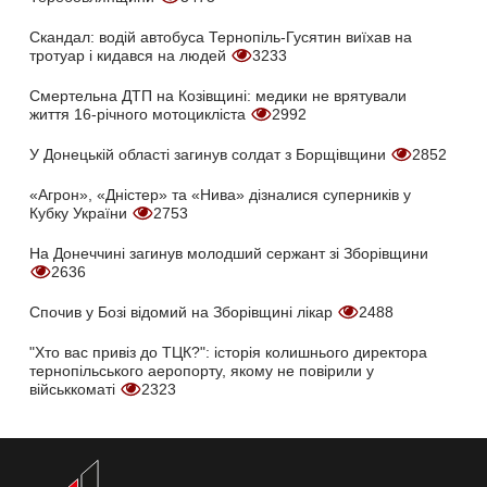
Скандал: водій автобуса Тернопіль-Гусятин виїхав на
тротуар і кидався на людей
3233
Смертельна ДТП на Козівщині: медики не врятували
життя 16-річного мотоцикліста
2992
У Донецькій області загинув солдат з Борщівщини
2852
«Агрон», «Дністер» та «Нива» дізналися суперників у
Кубку України
2753
На Донеччині загинув молодший сержант зі Зборівщини
2636
Спочив у Бозі відомий на Зборівщині лікар
2488
"Хто вас привіз до ТЦК?": історія колишнього директора
тернопільського аеропорту, якому не повірили у
військкоматі
2323