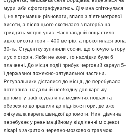
студентка, мешканка села Борщівка, видерлася на
мури, аби сфотографуватись. Дівчина спіткнулася
і, не втримавши рівноваги, впала з п’ятиметрової
висоти, а після цього скотилася з пагорба на
тридцять метрів униз. Насправді їй пощастило,
адже висота гори – 400 метрів, а прокотилася вона
30-ть. Студентку зупинили сосни, що оточують гору
з усіх сторін. Якби не вони, то наслідки були б
плачевні. До місця події прибув черговий караул 5-
ї державної пожежно-рятувальної частини.
Рятувальники дісталися до місця, де перебувала
потерпіла, надали їй необхідну долікарську
допомогу, зафіксували на медичних ношах та
обережно доправили до підніжжя гори, де вже
очікувала карета швидкої допомоги. Нині дівчина
перебуває у реанімаційному відділенні місцевої
лікарі з закритою черепно-мозковою травмою,