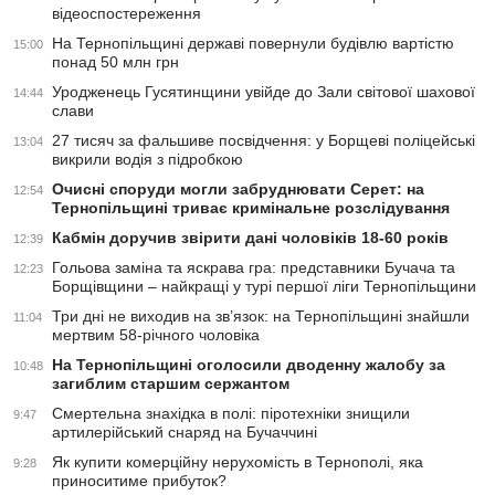
відеоспостереження
На Тернопільщині державі повернули будівлю вартістю
15:00
понад 50 млн грн
Уродженець Гусятинщини увійде до Зали світової шахової
14:44
слави
27 тисяч за фальшиве посвідчення: у Борщеві поліцейські
13:04
викрили водія з підробкою
Очисні споруди могли забруднювати Серет: на
12:54
Тернопільщині триває кримінальне розслідування
Кабмін доручив звірити дані чоловіків 18-60 років
12:39
Гольова заміна та яскрава гра: представники Бучача та
12:23
Борщівщини – найкращі у турі першої ліги Тернопільщини
Три дні не виходив на зв’язок: на Тернопільщині знайшли
11:04
мертвим 58-річного чоловіка
На Тернопільщині оголосили дводенну жалобу за
10:48
загиблим старшим сержантом
Смертельна знахідка в полі: піротехніки знищили
9:47
артилерійський снаряд на Бучаччині
Як купити комерційну нерухомість в Тернополі, яка
9:28
приноситиме прибуток?