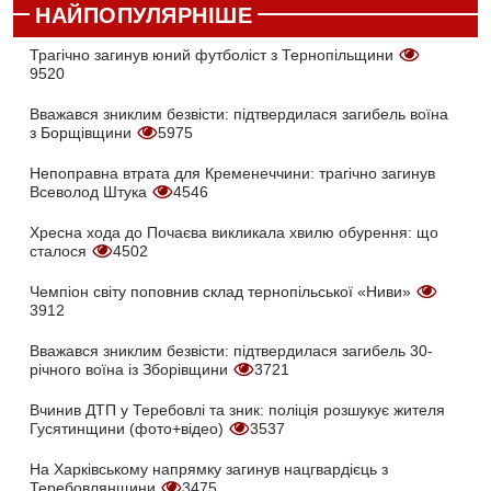
НАЙПОПУЛЯРНІШЕ
Трагічно загинув юний футболіст з Тернопільщини
9520
Вважався зниклим безвісти: підтвердилася загибель воїна
з Борщівщини
5975
Непоправна втрата для Кременеччини: трагічно загинув
Всеволод Штука
4546
Хресна хода до Почаєва викликала хвилю обурення: що
сталося
4502
Чемпіон світу поповнив склад тернопільської «Ниви»
3912
Вважався зниклим безвісти: підтвердилася загибель 30-
річного воїна із Зборівщини
3721
Вчинив ДТП у Теребовлі та зник: поліція розшукує жителя
Гусятинщини (фото+відео)
3537
На Харківському напрямку загинув нацгвардієць з
Теребовлянщини
3475