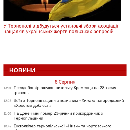
У Тернополі відбудуться установчі збори асоціації
нащадків українських жертв польських репресій
НОВИНИ
8 Серпня
Псевдобанкір ошукав жительку Кременця на 28 тисяч
13:01
гривень
Воїн з Тернопільщини з позивним «Хижак» нагороджений
12:27
«Хрестом доблесті»
На Донеччині помер 23-річний прикордонник з
11:00
Тернопільщини
Ексголкіпер тернопільської «Ниви» та чортківського
10:42