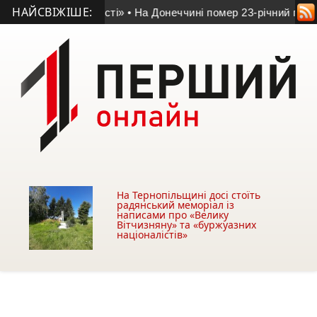
НАЙСВІЖІШЕ:
рестом доблесті»
• На Донеччині помер 23-річний прикордон
На Тернопільщині досі стоїть
радянський меморіал із
написами про «Велику
Вітчизняну» та «буржуазних
націоналістів»