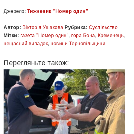
Джерело:
Тижневик "Номер один"
Автор:
Вікторія Ушакова
Рубрика:
Суспільство
Мітки:
газета "Номер один"
,
гора Бона
,
Кременець
,
нещасний випадок
,
новини Тернопільщини
Перегляньте також: