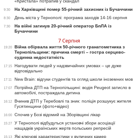
«Кристала» потрапив у скандал
На Харківщині помер 55-річний захисник із Бучаччини
9:30
День міста у Тернополі: програма заходів 14-16 серпня
8:30
На війні загинув 20-річний оператор БпЛА із
7:30
Бучаччини
7 Серпня
Війна обірвала життя 50-річного гранатометника з
19:20
Тернопільщини: причина смерті – гостра серцево-
судинна недостатність
Нагодувати людей у надзвичайних умовах – це дуже
17:15
відповідально
New Brain: відгуки студентів та огляд школи іноземних мов
17:11
Потрійна ДТП на Тернопільщині: водія Peugeot затисло в
17:07
автомобілі, постраждала дитина
Вчинив ДТП у Теребовлі та зник: поліція розшукує жителя
16:12
Гусятинщини (фото+відео)
Спочив у Бозі відомий на Зборівщині лікар
16:00
У Тернополі відбудуться установчі збори асоціації
15:27
нащадків українських жертв польських репресій
Які ключові характеристики у вуличних камер
15:13