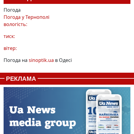
Погода
Погода у
Тернополі
вологість:
тиск:
вітер:
Погода на
sinoptik.ua
в Одесі
РЕКЛАМА