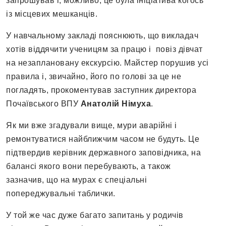
запрошував і, можливо, це була ініціатива когось
із місцевих мешканців.
У навчальному закладі пояснюють, що викладач
хотів віддячити ученицям за працю і повіз дівчат
на незаплановану екскурсію. Майстер порушив усі
правила і, звичайно, його по голові за це не
погладять, прокоментував заступник директора
Почаївського ВПУ
Анатолій Німуха
.
Як ми вже згадували вище, мури аварійні і
ремонтуватися найближчим часом не будуть. Це
підтвердив керівник державного заповідника, на
балансі якого вони перебувають, а також
зазначив, що на мурах є спеціальні
попереджувальні таблички.
У той же час дуже багато запитань у родичів