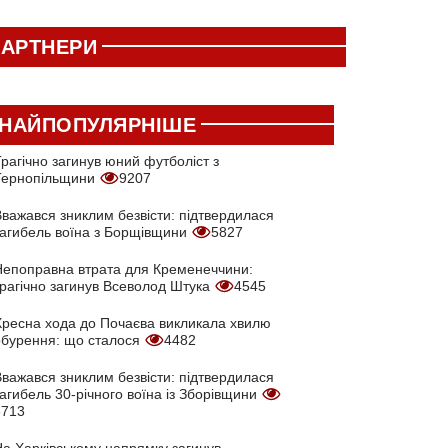
АРТНЕРИ
НАЙПОПУЛЯРНІШЕ
рагічно загинув юний футболіст з
Тернопільщини
9207
Вважався зниклим безвісти: підтвердилася
загибель воїна з Борщівщини
5827
Непоправна втрата для Кременеччини:
трагічно загинув Всеволод Штука
4545
Хресна хода до Почаєва викликала хвилю
обурення: що сталося
4482
Вважався зниклим безвісти: підтвердилася
агибель 30-річного воїна із Зборівщини
3713
На Харківському напрямку загинув