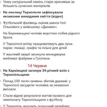
Чому натуральний камінь старіє красивіше за
9
більшість сучасних матеріалів
На околиці Тернополя зафіксували
0
незаконне викидання сміття (відео)
Футбольний фахівець оцінив шанси Іллі
9
Ольхового у київському «Динамо»
На Бережанщині чоловік жорстоко побив рідного
брата
У Тернополі влітку працюватимуть два луна-
парки: локації, графік та пільги для дітей
У жахливій аварії загинула менеджерка
меблевої фабрики з Гусятина
14 Червня
На Харківщині загинув 34-річний воїн з
6
Тернопільщини
Понад 100 тисяч гривень збитків державі: у
7
Тернополі засудили чоловіка за незаконні
виплати
Стали відомі результати матчів ігрового дня
7
чемпіонату Тернопільщини з футболу
У Тернопіль заходить польський ритейлер
0