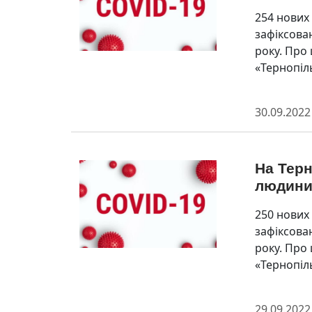
254 нових
зафіксован
року. Про
«Тернопіл
30.09.2022
На Терн
людин
250 нових
зафіксован
року. Про
«Тернопіл
29.09.2022