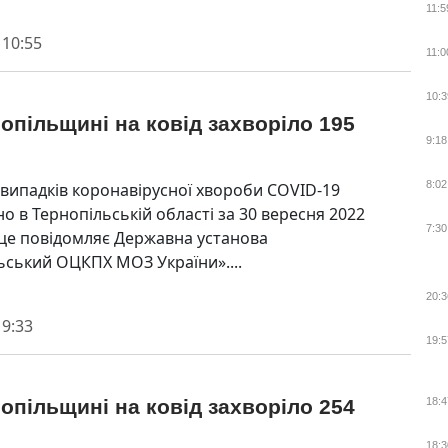
11:5
 10:55
11:0
10:3
опільщині на ковід захворіло 195
9:18
8:02
 випадків коронавірусної хвороби COVID-19
о в Тернопільській області за 30 вересня 2022
7:30
 це повідомляє Державна установа
ьський ОЦКПХ МОЗ України»....
20:3
 9:33
19:5
опільщині на ковід захворіло 254
18:4
и
18:3