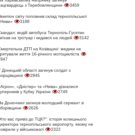
нацгвардієць з Теребовлянщини
3459
емпіон світу поповнив склад тернопільської
«Ниви»
3188
кандал: водій автобуса Тернопіль-Гусятин
иїхав на тротуар і кидався на людей
3142
Смертельна ДТП на Козівщині: медики не
врятували життя 16-річного мотоцикліста
2947
 Донецькій області загинув солдат з
Борщівщини
2845
Агрон», «Дністер» та «Нива» дізналися
уперників у Кубку України
2749
На Донеччині загинув молодший сержант зі
Зборівщини
2626
Хто вас привіз до ТЦК?": історія колишнього
директора тернопільського аеропорту, якому не
овірили у військкоматі
2322