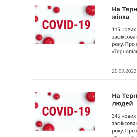
На Терн
жінка
115 нових
зафіксован
року. Про
«Тернопіл
25.09.2022
На Терн
людей
345 нових
зафіксован
року. Про