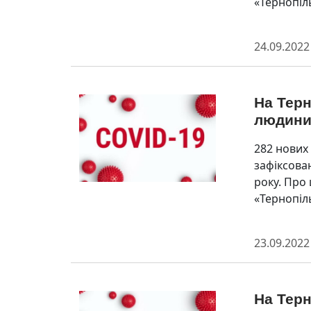
«Тернопіл
24.09.2022
На Терн
людин
282 нових
зафіксован
року. Про
«Тернопіл
23.09.2022
На Терн