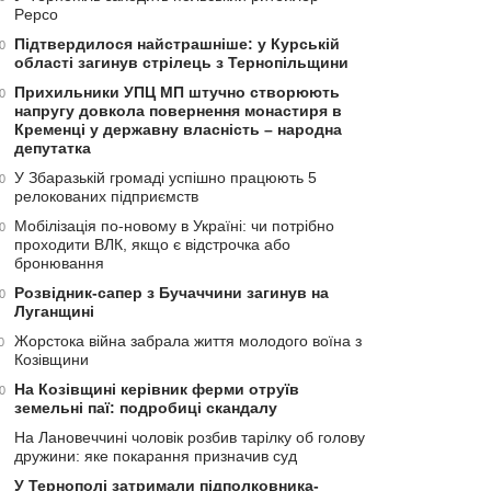
Pepco
Підтвердилося найстрашніше: у Курській
0
області загинув стрілець з Тернопільщини
Прихильники УПЦ МП штучно створюють
0
напругу довкола повернення монастиря в
Кременці у державну власність – народна
депутатка
У Збаразькій громаді успішно працюють 5
0
релокованих підприємств
Мобілізація по-новому в Україні: чи потрібно
0
проходити ВЛК, якщо є відстрочка або
бронювання
Розвідник-сапер з Бучаччини загинув на
0
Луганщині
Жорстока війна забрала життя молодого воїна з
0
Козівщини
На Козівщині керівник ферми отруїв
0
земельні паї: подробиці скандалу
На Лановеччині чоловік розбив тарілку об голову
дружини: яке покарання призначив суд
У Тернополі затримали підполковника-