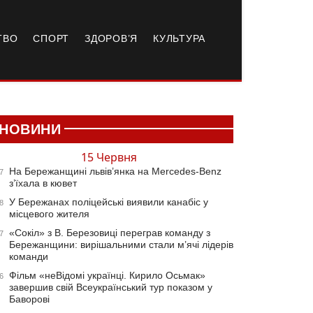
ТВО
СПОРТ
ЗДОРОВ’Я
КУЛЬТУРА
НОВИНИ
15 Червня
На Бережанщині львів’янка на Mercedes-Benz
7
з’їхала в кювет
У Бережанах поліцейські виявили канабіс у
8
місцевого жителя
«Сокіл» з В. Березовиці переграв команду з
7
Бережанщини: вирішальними стали м’ячі лідерів
команди
Фільм «неВідомі українці. Кирило Осьмак»
6
завершив свій Всеукраїнський тур показом у
Баворові