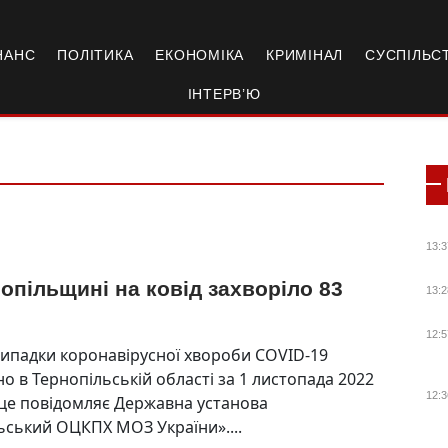
НАНС
ПОЛІТИКА
ЕКОНОМІКА
КРИМІНАЛ
СУСПІЛЬС
ІНТЕРВ’Ю
13:3
опільщині на ковід захворіло 83
13:2
и
12:5
випадки коронавірусної хвороби COVID-19
о в Тернопільській області за 1 листопада 2022
12:3
 це повідомляє Державна установа
ьський ОЦКПХ МОЗ України»....