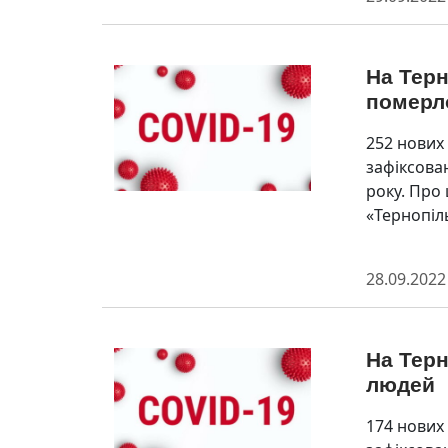
На Тер
померл
252 нових
зафіксован
року. Про
«Тернопіл
28.09.2022
На Терн
людей
174 нових