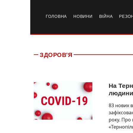
ГОЛОВНА
НОВИНИ
ВІЙНА
РЕЗО
ЗДОРОВ'Я
На Терн
людин
83 нових 
зафіксован
року. Про
«Тернопіл