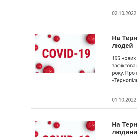
02.10.2022
На Терн
людей
195 нових
зафіксован
року. Про
«Тернопіл
01.10.2022
На Терн
людин