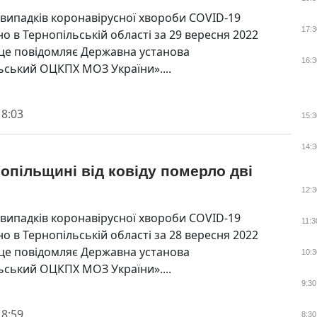
 випадків коронавірусної хвороби COVID-19
17:3
о в Тернопільській області за 29 вересня 2022
 це повідомляє Державна установа
16:3
ьський ОЦКПХ МОЗ України»....
 8:03
15:3
14:3
опільщині від ковіду померло дві
и
12:3
 випадків коронавірусної хвороби COVID-19
11:3
о в Тернопільській області за 28 вересня 2022
 це повідомляє Державна установа
10:3
ьський ОЦКПХ МОЗ України»....
9:30
 8:59
8:30