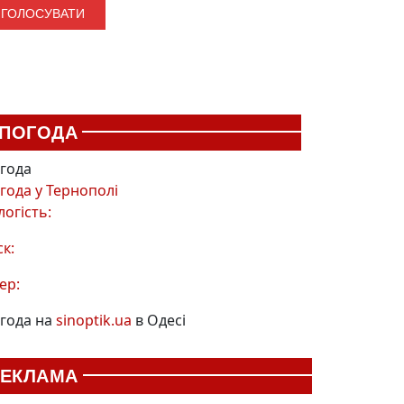
ПОГОДА
года
года у
Тернополі
логість:
ск:
ер:
года на
sinoptik.ua
в Одесі
РЕКЛАМА