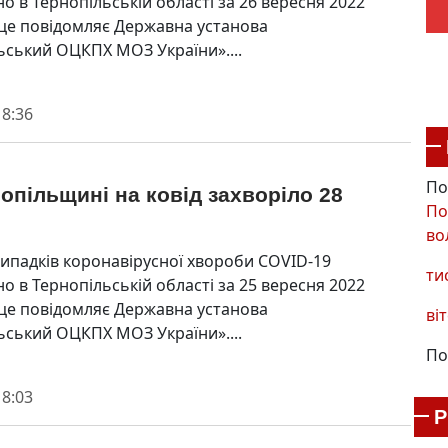
о в Тернопільській області за 26 вересня 2022
 це повідомляє Державна установа
ьський ОЦКПХ МОЗ України»....
 8:36
По
опільщині на ковід захворіло 28
По
во
випадків коронавірусної хвороби COVID-19
ти
о в Тернопільській області за 25 вересня 2022
 це повідомляє Державна установа
віт
ьський ОЦКПХ МОЗ України»....
По
 8:03