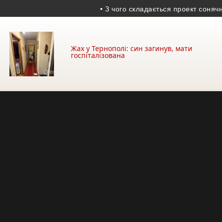
• З чого складається проект сонячної ста
Жах у Тернополі: син загинув, мати
госпіталізована