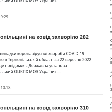
ьський ОЦКПХ МОЗ України»....
Ч
 9:29
С
в
опільщині на ковід захворіло 282
и
 випадки коронавірусної хвороби COVID-19
У
о в Тернопільській області за 22 вересня 2022
 це повідомляє Державна установа
ьський ОЦКПХ МОЗ України»....
«
с
 10:18
"
опільщині на ковід захворіло 310
п