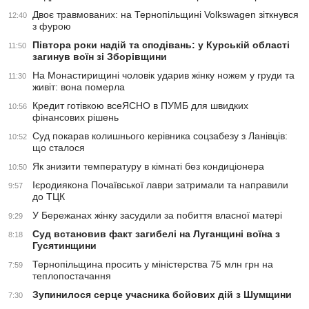
Двоє травмованих: на Тернопільщині Volkswagen зіткнувся
12:40
з фурою
Півтора роки надій та сподівань: у Курській області
11:50
загинув воїн зі Зборівщини
На Монастирищині чоловік ударив жінку ножем у груди та
11:30
живіт: вона померла
Кредит готівкою всеЯСНО в ПУМБ для швидких
10:56
фінансових рішень
Суд покарав колишнього керівника соцзабезу з Ланівців:
10:52
що сталося
Як знизити температуру в кімнаті без кондиціонера
10:50
Ієродиякона Почаївської лаври затримали та направили
9:57
до ТЦК
У Бережанах жінку засудили за побиття власної матері
9:29
Суд встановив факт загибелі на Луганщині воїна з
8:18
Гусятинщини
Тернопільщина просить у міністерства 75 млн грн на
7:59
теплопостачання
Зупинилося серце учасника бойових дій з Шумщини
7:30