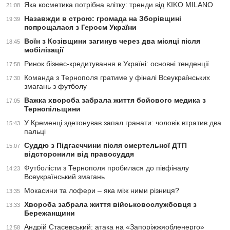
Яка косметика потрібна влітку: тренди від KIKO MILANO
21:08
Назавжди в строю: громада на Зборівщині
19:39
попрощалася з Героєм України
Воїн з Козівщини загинув через два місяці після
18:45
мобілізації
Ринок бізнес-кредитування в Україні: основні тенденції
17:58
Команда з Тернополя гратиме у фіналі Всеукраїнських
17:30
змагань з футболу
Важка хвороба забрала життя бойового медика з
17:05
Тернопільщини
У Кременці здетонував запал гранати: чоловік втратив два
15:43
пальці
Суддю з Підгаєччини після смертельної ДТП
15:07
відсторонили від правосуддя
Футболісти з Тернополя пробилася до півфіналу
14:23
Всеукраїнський змагань
Мокасини та лофери – яка між ними різниця?
13:35
Хвороба забрала життя військовослужбовця з
13:33
Бережанщини
Андрій Стасевський: атака на «Запоріжжяобленерго»
12:58