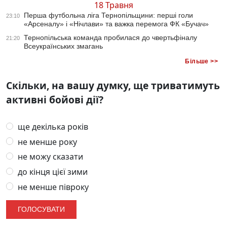
18 Травня
Перша футбольна ліга Тернопільщини: перші голи
23:10
«Арсеналу» і «Нічлави» та важка перемога ФК «Бучач»
Тернопільська команда пробилася до чвертьфіналу
21:20
Всеукраїнських змагань
Більше >>
Скільки, на вашу думку, ще триватимуть
активні бойові дії?
ще декілька років
не менше року
не можу сказати
до кінця цієї зими
не менше півроку