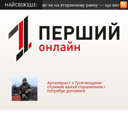
НАЙСВІЖІШЕ:
 об’єкти в новобудові чи на вторинному ринку — що вигідніш
Артилерист з Гусятинщини
отримав важке пораненння і
потребує допомоги