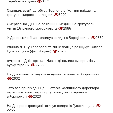
Теребовлянщини
3471
Скандал: водій автобуса Тернопіль-Гусятин виїхав на
тротуар і кидався на людей
3202
Смертельна ДТП на Козівщині: медики не врятували
життя 16-річного мотоцикліста
2986
У Донецькій області загинув солдат з Борщівщини
2852
Вчинив ДТП у Теребовлі та зник: поліція розшукує жителя
Гусятинщини (фото+відео)
2825
«Агрон», «Дністер» та «Нива» дізналися суперників у
Кубку України
2753
На Донеччині загинув молодший сержант зі Зборівщини
2632
"Хто вас привіз до ТЦК?": історія колишнього директора
тернопільського аеропорту, якому не повірили у
військкоматі
2323
На Дніпропетровщині загинув солдат із Гусятинщини
2255