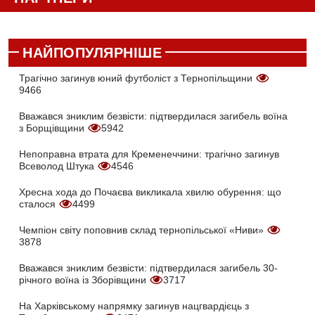
НАЙПОПУЛЯРНІШЕ
Трагічно загинув юний футболіст з Тернопільщини
9466
Вважався зниклим безвісти: підтвердилася загибель воїна
з Борщівщини
5942
Непоправна втрата для Кременеччини: трагічно загинув
Всеволод Штука
4546
Хресна хода до Почаєва викликала хвилю обурення: що
сталося
4499
Чемпіон світу поповнив склад тернопільської «Ниви»
3878
Вважався зниклим безвісти: підтвердилася загибель 30-
річного воїна із Зборівщини
3717
На Харківському напрямку загинув нацгвардієць з