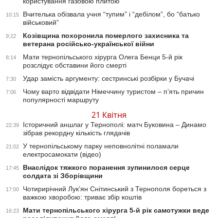
користування газовою плитою
Вчителька обізвала учня “тупим” і “дебілом”, бо “батько
10:15
військовий”
Козівщина похоронила померлого захисника та
9:22
ветерана російсько-української війни
Мати тернопільського хірурга Олега Бенци 5-й рік
8:14
розслідує обставини його смерті
Удар замість аргументу: сестринські розбірки у Бучачі
7:30
Чому варто відвідати Німеччину туристом – п’ять причин
7:06
популярності маршруту
21 Квітня
Історичний аншлаг у Тернополі: матч Буковина – Динамо
22:39
зібрав рекордну кількість глядачів
У тернопільському парку неповнолітні поламали
21:02
електросамокати (відео)
Внаслідок тяжкого поранення зупинилося серце
17:45
солдата зі Зборівщини
Чотирирічний Лук’ян Снітинський з Тернополя бореться з
17:00
важкою хворобою: триває збір коштів
Мати тернопільського хірурга 5-й рік самотужки веде
16:23