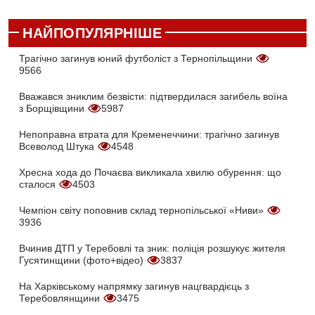
НАЙПОПУЛЯРНІШЕ
Трагічно загинув юний футболіст з Тернопільщини
9566
Вважався зниклим безвісти: підтвердилася загибель воїна
з Борщівщини
5987
Непоправна втрата для Кременеччини: трагічно загинув
Всеволод Штука
4548
Хресна хода до Почаєва викликала хвилю обурення: що
сталося
4503
Чемпіон світу поповнив склад тернопільської «Ниви»
3936
Вчинив ДТП у Теребовлі та зник: поліція розшукує жителя
Гусятинщини (фото+відео)
3837
На Харківському напрямку загинув нацгвардієць з
Теребовлянщини
3475