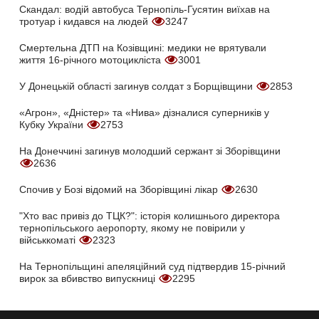
Скандал: водій автобуса Тернопіль-Гусятин виїхав на
тротуар і кидався на людей
3247
Смертельна ДТП на Козівщині: медики не врятували
життя 16-річного мотоцикліста
3001
У Донецькій області загинув солдат з Борщівщини
2853
«Агрон», «Дністер» та «Нива» дізналися суперників у
Кубку України
2753
На Донеччині загинув молодший сержант зі Зборівщини
2636
Спочив у Бозі відомий на Зборівщині лікар
2630
"Хто вас привіз до ТЦК?": історія колишнього директора
тернопільського аеропорту, якому не повірили у
військкоматі
2323
На Тернопільщині апеляційний суд підтвердив 15-річний
вирок за вбивство випускниці
2295