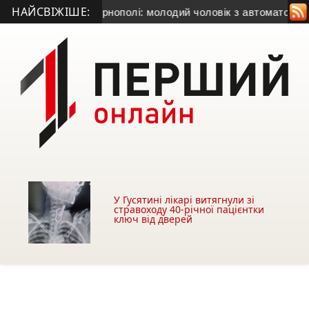
НАЙСВІЖІШЕ:
и
• Переполох у Тернополі: молодий чоловік з автоматом гул
У Гусятині лікарі витягнули зі
стравоходу 40-річної пацієнтки
ключ від дверей