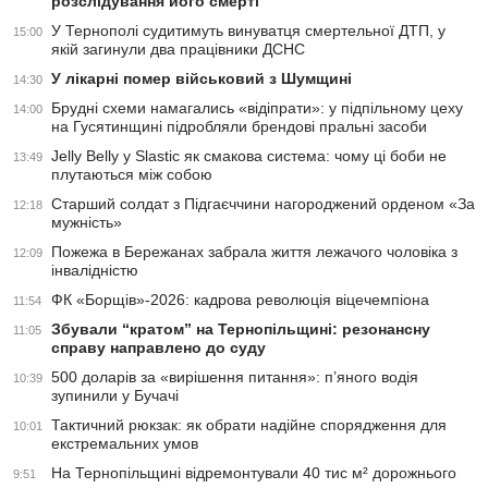
розслідування його смерті
У Тернополі судитимуть винуватця смертельної ДТП, у
15:00
якій загинули два працівники ДСНС
У лікарні помер військовий з Шумщині
14:30
Брудні схеми намагались «відіпрати»: у підпільному цеху
14:00
на Гусятинщині підробляли брендові пральні засоби
Jelly Belly у Slastic як смакова система: чому ці боби не
13:49
плутаються між собою
Cтарший солдат з Підгаєччини нагороджений орденом «За
12:18
мужність»
Пожежа в Бережанах забрала життя лежачого чоловіка з
12:09
інвалідністю
ФК «Борщів»-2026: кадрова революція віцечемпіона
11:54
Збували “кратом” на Тернопільщині: резонансну
11:05
справу направлено до суду
500 доларів за «вирішення питання»: п’яного водія
10:39
зупинили у Бучачі
Тактичний рюкзак: як обрати надійне спорядження для
10:01
екстремальних умов
На Тернопільщині відремонтували 40 тис м² дорожнього
9:51