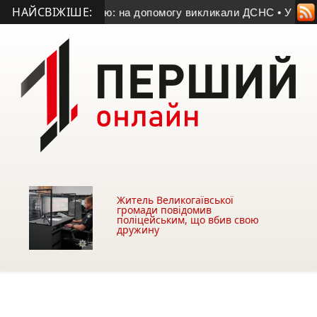
НАЙСВІЖІШЕ:
шов під капотом змію: на допомогу викликали ДСНС
• У Креме
Житель Великогаївської
громади повідомив
поліцейським, що вбив свою
дружину