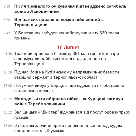
Після тривалого очікування підтверджено загибель
8:30
воїна з Лановеччини
Від важких поранень помер військовий з
8:00
Тернопільщини
У Бережанах забудовник заборгував місту 330 тисяч
7:43
гривень
16 Липня
Трактори принесли бюджету 381 млн грн: які товари
21:48
сформували найбільші митні надходження на
Тернопільщині
Під час боїв на Куп’янському напрямку зник безвісти
18:16
старший сержант з Тернопільської області
Потужний вибух у Борщеві: що відомо та які обставини
17:00
встановлює поліція
Молоде життя обірвала війна: на Курщині загинув
16:25
воїн з Теребовлянщини
Заліщицький “Дністер” відмовився від послуг одразу трьох
15:12
гравців
За статеві злочини проти неповнолітньої перед судом
15:04
постане житель Шумська