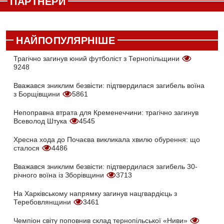
ПАРТНЕРИ
НАЙПОПУЛЯРНІШЕ
Трагічно загинув юний футболіст з Тернопільщини
9248
Вважався зниклим безвісти: підтвердилася загибель воїна
з Борщівщини
5861
Непоправна втрата для Кременеччини: трагічно загинув
Всеволод Штука
4545
Хресна хода до Почаєва викликала хвилю обурення: що
сталося
4486
Вважався зниклим безвісти: підтвердилася загибель 30-
річного воїна із Зборівщини
3713
На Харківському напрямку загинув нацгвардієць з
Теребовлянщини
3461
Чемпіон світу поповнив склад тернопільської «Ниви»