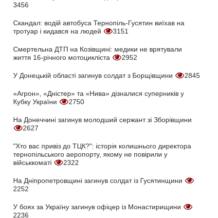
3456
Скандал: водій автобуса Тернопіль-Гусятин виїхав на
тротуар і кидався на людей
3151
Смертельна ДТП на Козівщині: медики не врятували
життя 16-річного мотоцикліста
2952
У Донецькій області загинув солдат з Борщівщини
2845
«Агрон», «Дністер» та «Нива» дізналися суперників у
Кубку України
2750
На Донеччині загинув молодший сержант зі Зборівщини
2627
"Хто вас привіз до ТЦК?": історія колишнього директора
тернопільського аеропорту, якому не повірили у
військкоматі
2322
На Дніпропетровщині загинув солдат із Гусятинщини
2252
У боях за Україну загинув офіцер із Монастирищини
2236