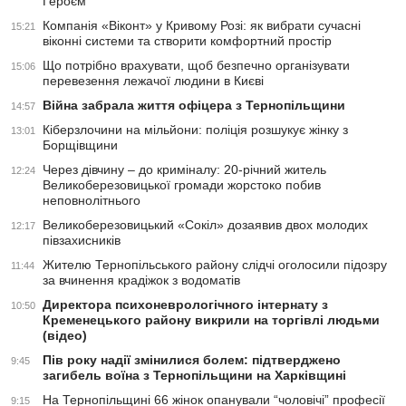
Героєм
Компанія «Віконт» у Кривому Розі: як вибрати сучасні
15:21
віконні системи та створити комфортний простір
Що потрібно врахувати, щоб безпечно організувати
15:06
перевезення лежачої людини в Києві
Війна забрала життя офіцера з Тернопільщини
14:57
Кіберзлочини на мільйони: поліція розшукує жінку з
13:01
Борщівщини
Через дівчину – до криміналу: 20-річний житель
12:24
Великоберезовицької громади жорстоко побив
неповнолітнього
Великоберезовицький «Сокіл» дозаявив двох молодих
12:17
півзахисників
Жителю Тернопільського району слідчі оголосили підозру
11:44
за вчинення крадіжок з водоматів
Директора психоневрологічного інтернату з
10:50
Кременецького району викрили на торгівлі людьми
(відео)
Пів року надії змінилися болем: підтверджено
9:45
загибель воїна з Тернопільщини на Харківщині
На Тернопільщині 66 жінок опанували “чоловічі” професії
9:15