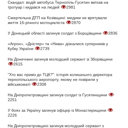
Скандал: водій автобуса Тернопіль-Гусятин виїхав на
тротуар і кидався на людей
2981
Смертельна ДТП на Козівщині: медики не врятували
життя 16-річного мотоцикліста
2870
У Донецькій області загинув солдат з Борщівщини
2836
«Агрон», «Дністер» та «Нива» дізналися суперників у
Кубку України
2739
На Донеччині загинув молодший сержант зі Зборівщини
2615
"Хто вас привіз до ТЦК?": історія колишнього директора
тернопільського аеропорту, якому не повірили у
військкоматі
2308
На Дніпропетровщині загинув солдат із Гусятинщини
2251
У боях за Україну загинув офіцер із Монастирищини
2226
На Дніпропетровщині загинув молодший сержант з