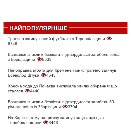
НАЙПОПУЛЯРНІШЕ
Трагічно загинув юний футболіст з Тернопільщини
8746
Вважався зниклим безвісти: підтвердилася загибель воїна
з Борщівщини
5533
Непоправна втрата для Кременеччини: трагічно загинув
Всеволод Штука
4543
Хресна хода до Почаєва викликала хвилю обурення: що
сталося
4446
Вважався зниклим безвісти: підтвердилася загибель 30-
річного воїна із Зборівщини
3704
На Харківському напрямку загинув нацгвардієць з
Теребовлянщини
3446