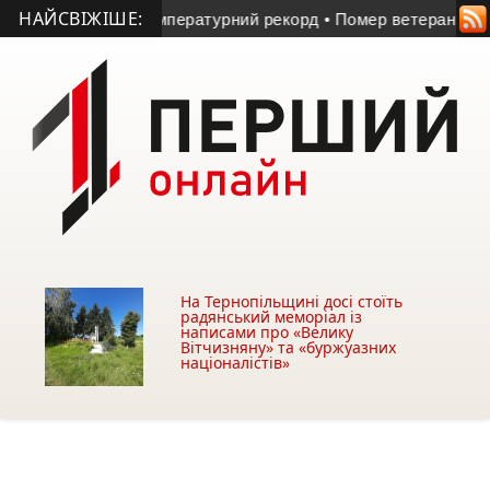
НАЙСВІЖІШЕ:
лі зафіксували температурний рекорд
• Помер ветеран російс
На Тернопільщині досі стоїть
радянський меморіал із
написами про «Велику
Вітчизняну» та «буржуазних
націоналістів»