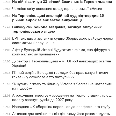
На війні загинув 33-річний Захисник із Тернопільщини
19:15
Чемпіон світу поповнив склад тернопільської «Ниви»
18:55
На Тернопільщині апеляційний суд підтвердив 15-
17:54
річний вирок за вбивство випускниці
Виконуючи бойове завдання, загинув випускник
17:47
тернопільського ліцею
ВРП вирішила звільнити суддю Зборівського райсуду через
16:02
систематичні порушення
Ліфт у Бучацькій лікарні будуватиме фірма, яка фігурує в
14:08
кримінальному провадженні
Директор з Тернопільщини – у ТОП-50 найкращих освітян
14:00
України!
П’яний водій з Білецької громади без прав кинув 5 тисяч
13:18
гривень у службове авто патрульних
Як купити піжаму та білизну Victoria’s Secret і не натрапити
13:10
на підробку
Агрохолдинг інвестує у зрошення на Тернопільщині: площі
13:08
поливу зростуть удвічі до 2027 року
Нападник ФК «Борщів» перейшов до професійного клубу
12:43
Артишок для печінки: як він діє і чому його рекомендують
12:41