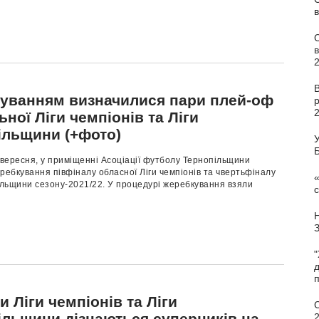
в
В
уванням визначилися пари плей-оф
ної Ліги чемпіонів та Ліги
ільщини (+фото)
У
 вересня, у приміщенні Асоціації футболу Тернопільщини
ребкування півфіналу обласної Ліги чемпіонів та чвертьфіналу
«
ільщини сезону-2021/22. У процедурі жеребкування взяли
с
"
п
 Ліги чемпіонів та Ліги
С
ільщини дізнаються суперників на