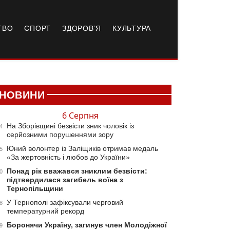
ТВО
СПОРТ
ЗДОРОВ’Я
КУЛЬТУРА
НОВИНИ
6 Серпня
На Зборівщині безвісти зник чоловік із
4
серйозними порушеннями зору
Юний волонтер із Заліщиків отримав медаль
5
«За жертовність і любов до України»
Понад рік вважався зниклим безвісти:
0
підтвердилася загибель воїна з
Тернопільщини
У Тернополі зафіксували черговий
8
температурний рекорд
Боронячи Україну, загинув член Молодіжної
9