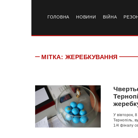
ГОЛОВНА
НОВИНИ
ВІЙНА
РЕЗО
МІТКА:
ЖЕРЕБКУВАННЯ
Чверть
Терноп
жеребк
У вівторок, 
Тернопіль, в
1/4 фіналу с