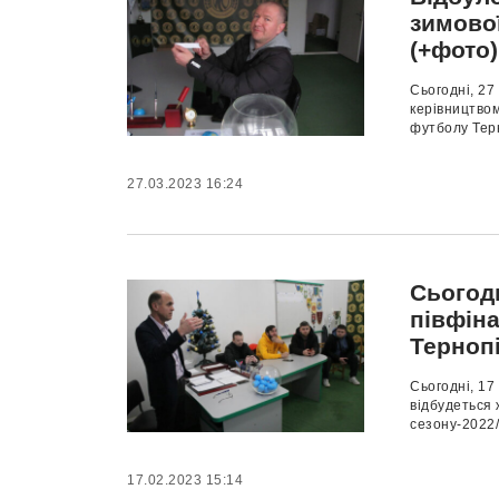
зимово
(+фото)
Сьогодні, 27
керівництвом
футболу Терн
27.03.2023 16:24
Сьогод
півфін
Терноп
Сьогодні, 17
відбудеться 
сезону-2022/
17.02.2023 15:14