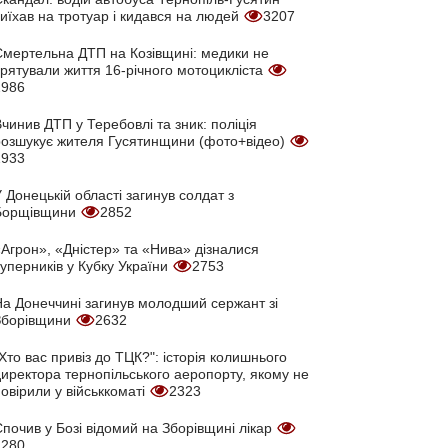
иїхав на тротуар і кидався на людей
3207
Смертельна ДТП на Козівщині: медики не
врятували життя 16-річного мотоцикліста
2986
чинив ДТП у Теребовлі та зник: поліція
розшукує жителя Гусятинщини (фото+відео)
2933
 Донецькій області загинув солдат з
Борщівщини
2852
Агрон», «Дністер» та «Нива» дізналися
уперників у Кубку України
2753
На Донеччині загинув молодший сержант зі
Зборівщини
2632
Хто вас привіз до ТЦК?": історія колишнього
директора тернопільського аеропорту, якому не
овірили у військкоматі
2323
почив у Бозі відомий на Зборівщині лікар
2280