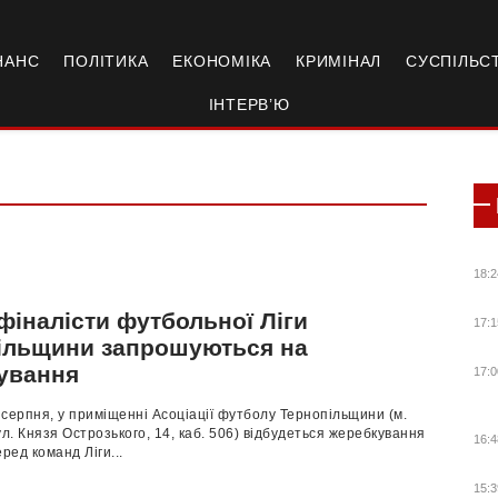
НАНС
ПОЛІТИКА
ЕКОНОМІКА
КРИМІНАЛ
СУСПІЛЬС
ІНТЕРВ’Ю
18:2
фіналісти футбольної Ліги
17:1
ільщини запрошуються на
ування
17:0
8 серпня, у приміщенні Асоціації футболу Тернопільщини (м.
ул. Князя Острозького, 14, каб. 506) відбудеться жеребкування
16:4
еред команд Ліги...
15:3