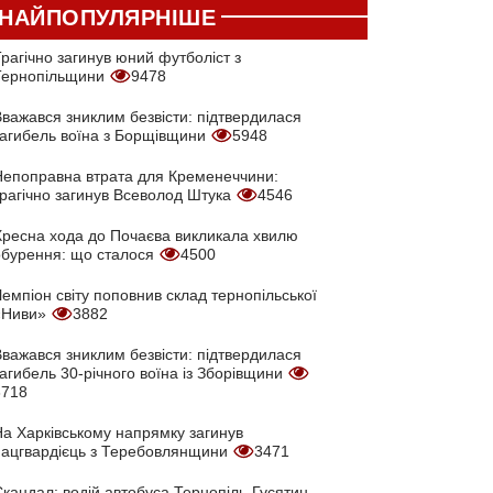
НАЙПОПУЛЯРНІШЕ
рагічно загинув юний футболіст з
Тернопільщини
9478
Вважався зниклим безвісти: підтвердилася
загибель воїна з Борщівщини
5948
Непоправна втрата для Кременеччини:
трагічно загинув Всеволод Штука
4546
Хресна хода до Почаєва викликала хвилю
обурення: що сталося
4500
емпіон світу поповнив склад тернопільської
«Ниви»
3882
Вважався зниклим безвісти: підтвердилася
агибель 30-річного воїна із Зборівщини
3718
На Харківському напрямку загинув
нацгвардієць з Теребовлянщини
3471
кандал: водій автобуса Тернопіль-Гусятин