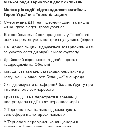
міської ради Тернополя двох скликань
Майже рік надії: підтвердилася загибель
9
Героя України з Тернопільщини
Смертельна ДТП на Підволочищині: загинула
8
жінка, двоє людей травмувалися
Європейські мільйони працюють: у Теребовлі
6
активно ремонтують центральну вулицю (відео)
На Тернопільщині відбудеться товариський матч
2
за участю легенди українського футзалу
Драйвовий відпочинок та драйв: прокат
1
квадроциклів на Оболоні
Майже 5 га земель незаконно опинилися у
7
комунальній власності Бучацької міськради
Як підтримувати фосфорний баланс ґрунту при
2
інтенсивному землеробстві
Кривава ДТП на перехресті в Кременці:
5
постраждали водії та четверо пасажирів
У Тернополі капітально відремонтують
0
світлофори на чотирьох локаціях
У Тернополі перевірили кондиціонери в
0
транспорті: порушення вже виявили