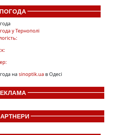
ПОГОДА
года
года у
Тернополі
логість:
ск:
ер:
года на
sinoptik.ua
в Одесі
РЕКЛАМА
АРТНЕРИ