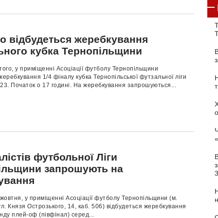
Т
го відбудеться жеребкування
ьного кубка Тернопільщини
того, у приміщенні Асоціації футболу Тернопільщини
жеребкування 1/4 фіналу кубка Тернопільської футзальної ліги
23. Початок о 17 годині. На жеребкування запрошуються...
Ч
лістів футбольної Ліги
з
ільщини запрошують на
ування
 жовтня, у приміщенні Асоціації футболу Тернопільщини (м.
ул. Князя Острозького, 14, каб. 506) відбудеться жеребкування
нду плей-оф (півфінал) серед...
С