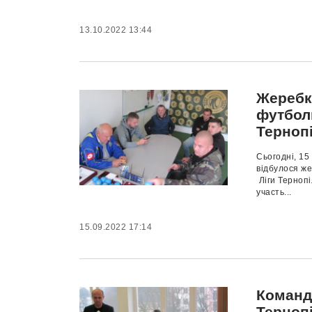
13.10.2022 13:44
Жеребк
футболь
Терноп
Сьогодні, 15
відбулося же
Ліги Терноп
участь...
15.09.2022 17:14
Команди
Терноп