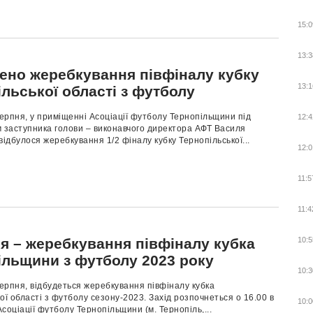
15:0
13:3
ено жеребкування півфіналу кубку
13:1
льської області з футболу
серпня, у приміщенні Асоціації футболу Тернопільщини під
12:4
 заступника голови – виконавчого директора АФТ Василя
відбулося жеребкування 1/2 фіналу кубку Тернопільської...
12:0
11:5
11:4
ня – жеребкування півфіналу кубка
10:5
ільщини з футболу 2023 року
10:3
серпня, відбудеться жеребкування півфіналу кубка
ої області з футболу сезону-2023. Захід розпочнеться о 16.00 в
10:0
соціації футболу Тернопільщини (м. Тернопіль,...