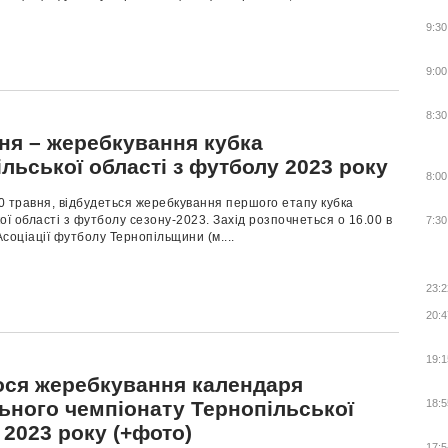
9:30
9:00
8:30
вня – жеребкування кубка
льської області з футболу 2023 року
8:00
30 травня, відбудеться жеребкування першого етапу кубка
ої області з футболу сезону-2023. Захід розпочнеться о 16.00 в
7:30
соціації футболу Тернопільщини (м....
23:2
20:4
19:1
ося жеребкування календаря
ьного чемпіонату Тернопільської
18:5
 2023 року (+фото)
17:5