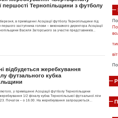
ї першості Тернопільщини з футболу
По
 березня, в приміщенні Асоціації футболу Тернопільщини під
По
 першого заступника голови – виконавчого директора Асоціації
опільщини Василя Заторського за участю представників...
во
ти
віт
По
ні відбудеться жеребкування
алу футзального кубка
ільщини
 лютого, у приміщенні Асоціації футболу Тернопільщини
жеребкування 1/2 фіналу кубка Тернопільської футзальної ліги
23. Початок – о 16.00. На жеребкування запрошуються...
П