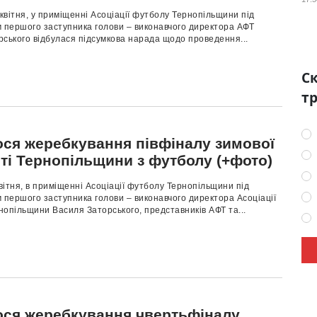
 квітня, у приміщенні Асоціації футболу Тернопільщини під
м першого заступника голови – виконавчого директора АФТ
ського відбулася підсумкова нарада щодо проведення...
Ск
тр
ося жеребкування півфіналу зимової
ті Тернопільщини з футболу (+фото)
квітня, в приміщенні Асоціації футболу Тернопільщини під
 першого заступника голови – виконавчого директора Асоціації
опільщини Василя Заторського, представників АФТ та...
ося жеребкування чвертьфіналу