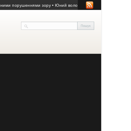
 порушеннями зору
• Юний волонтер із Заліщиків отримав медал