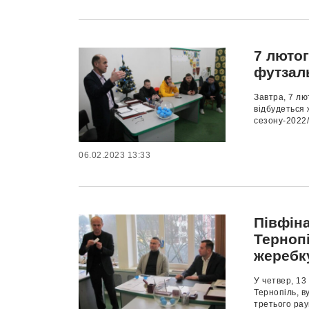
7 люто
футзал
Завтра, 7 лю
відбудеться 
сезону-2022/
06.02.2023 13:33
Півфіна
Терноп
жеребк
У четвер, 13
Тернопіль, в
третього рау