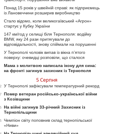
Понад 15 років у швейній справі: як підприємець
із Лановеччини розширив виробництво
Стало відомо, коли великогаївський «Агрон»
стартує у Кубку України
147 км/год у селищі біля Тернополя: водійку
BMW, яку 24 рази притягували до
відповідальності, знову спіймали на порушенні
У Тернополі чоловік випав із вікна п’ятого
поверху: очевидці розповіли, що сталося
Мама з молитвою написала ікону для сина:
на фронті загинув захисник із Тернополя
5 Серпня
У Тернополі зафіксували температурний рекорд
2
Помер ветеран російсько-української війни
7
з Козівщини
На війні загинув 33-річний Захисник із
5
Тернопільщини
Чемпіон світу поповнив склад тернопільської
5
«Ниви»
На Тернопільщині апеляційний суд
4