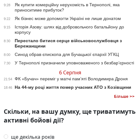
Як купити комерційну нерухомість в Тернополі, яка
9:28
приноситиме прибуток?
Як бізнес може допомогти Україні не лише донатом
9:22
Історія Азову: шлях від добровольчого батальйону до
9:15
корпусу
Перестало битися серце військовослужбовця з
8:30
Бережанщини
Синод обрав єпископа для Бучацької єпархії УГКЦ
8:00
У Тернополі призначили уповноваженого з безбар’єрності
7:30
6 Серпня
ФК «Бучач» переміг у матчі пам’яті Володимира Дроня
21:54
На 44-му році життя помер учасник АТО з Козівщини
18:46
Більше >>
Скільки, на вашу думку, ще триватимуть
активні бойові дії?
ще декілька років