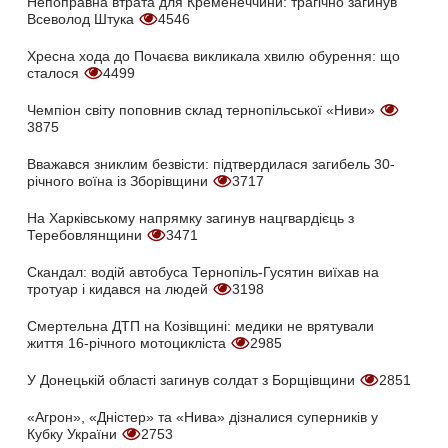
Непоправна втрата для Кременеччини: трагічно загинув
Всеволод Штука
4546
Хресна хода до Почаєва викликала хвилю обурення: що
сталося
4499
Чемпіон світу поповнив склад тернопільської «Ниви»
3875
Вважався зниклим безвісти: підтвердилася загибель 30-
річного воїна із Зборівщини
3717
На Харківському напрямку загинув нацгвардієць з
Теребовлянщини
3471
Скандал: водій автобуса Тернопіль-Гусятин виїхав на
тротуар і кидався на людей
3198
Смертельна ДТП на Козівщині: медики не врятували
життя 16-річного мотоцикліста
2985
У Донецькій області загинув солдат з Борщівщини
2851
«Агрон», «Дністер» та «Нива» дізналися суперників у
Кубку України
2753