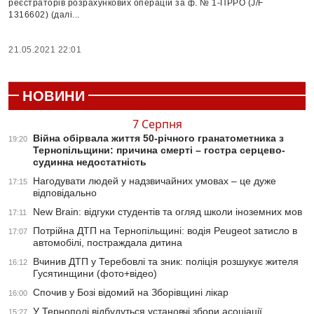
реєстраторів розрахункових операцій за ф. № 1-ПРРО (J/F
1316602) (далі...
21.05.2021 22:01
НОВИНИ
7 Серпня
Війна обірвала життя 50-річного гранатометника з
19:20
Тернопільщини: причина смерті – гостра серцево-
судинна недостатність
Нагодувати людей у надзвичайних умовах – це дуже
17:15
відповідально
New Brain: відгуки студентів та огляд школи іноземних мов
17:11
Потрійна ДТП на Тернопільщині: водія Peugeot затисло в
17:07
автомобілі, постраждала дитина
Вчинив ДТП у Теребовлі та зник: поліція розшукує жителя
16:12
Гусятинщини (фото+відео)
Спочив у Бозі відомий на Зборівщині лікар
16:00
У Тернополі відбудуться установчі збори асоціації
15:27