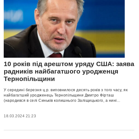
10 років під арештом уряду США: заява
радників найбагатшого уродженця
Тернопільщини
У середині березня ц.р. виповнилося десять років з того часу, як
найбагатший уродженець Тернопільщини Дмитро Фірташ
(народився в селі Синьків колишнього Заліщицького, а нині...
18.03.2024 21:23