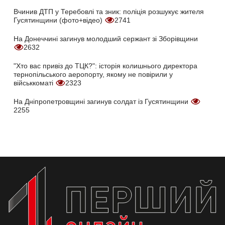
Вчинив ДТП у Теребовлі та зник: поліція розшукує жителя
Гусятинщини (фото+відео)
2741
На Донеччині загинув молодший сержант зі Зборівщини
2632
"Хто вас привіз до ТЦК?": історія колишнього директора
тернопільського аеропорту, якому не повірили у
військкоматі
2323
На Дніпропетровщині загинув солдат із Гусятинщини
2255