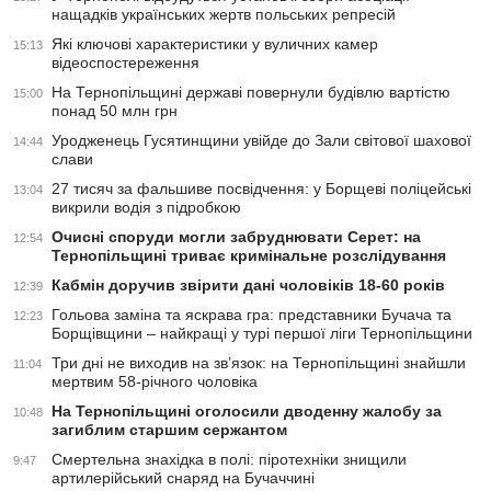
нащадків українських жертв польських репресій
Які ключові характеристики у вуличних камер
15:13
відеоспостереження
На Тернопільщині державі повернули будівлю вартістю
15:00
понад 50 млн грн
Уродженець Гусятинщини увійде до Зали світової шахової
14:44
слави
27 тисяч за фальшиве посвідчення: у Борщеві поліцейські
13:04
викрили водія з підробкою
Очисні споруди могли забруднювати Серет: на
12:54
Тернопільщині триває кримінальне розслідування
Кабмін доручив звірити дані чоловіків 18-60 років
12:39
Гольова заміна та яскрава гра: представники Бучача та
12:23
Борщівщини – найкращі у турі першої ліги Тернопільщини
Три дні не виходив на зв’язок: на Тернопільщині знайшли
11:04
мертвим 58-річного чоловіка
На Тернопільщині оголосили дводенну жалобу за
10:48
загиблим старшим сержантом
Смертельна знахідка в полі: піротехніки знищили
9:47
артилерійський снаряд на Бучаччині