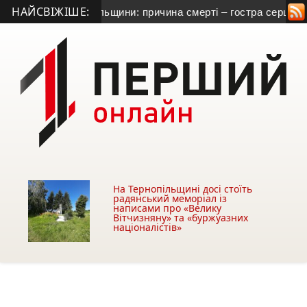
НАЙСВІЖІШЕ:
етника з Тернопільщини: причина смерті – гостра серцево-су
На Тернопільщині досі стоїть
радянський меморіал із
написами про «Велику
Вітчизняну» та «буржуазних
націоналістів»