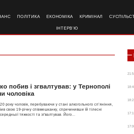
НАНС
ПОЛІТИКА
ЕКОНОМІКА
КРИМІНАЛ
СУСПІЛЬС
ІНТЕРВ’Ю
21:5
о побив і згвалтував: у Тернополі
18:4
ли чоловіка
18:2
20 року чоловік, перебуваючи у стані алкогольного сп’яніння,
ив свою 19-річну співмешканку, спричинивши їй тілесні
17:1
ередньої тяжкості та зґвалтував. Його...
17:0