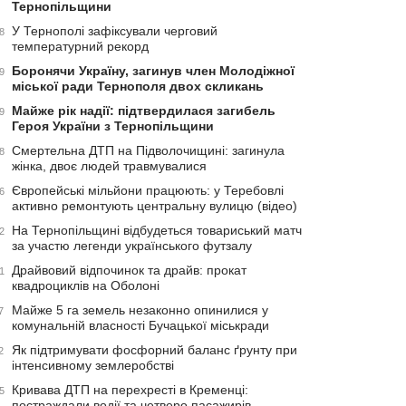
Тернопільщини
У Тернополі зафіксували черговий
8
температурний рекорд
Боронячи Україну, загинув член Молодіжної
9
міської ради Тернополя двох скликань
Майже рік надії: підтвердилася загибель
9
Героя України з Тернопільщини
Смертельна ДТП на Підволочищині: загинула
8
жінка, двоє людей травмувалися
Європейські мільйони працюють: у Теребовлі
6
активно ремонтують центральну вулицю (відео)
На Тернопільщині відбудеться товариський матч
2
за участю легенди українського футзалу
Драйвовий відпочинок та драйв: прокат
1
квадроциклів на Оболоні
Майже 5 га земель незаконно опинилися у
7
комунальній власності Бучацької міськради
Як підтримувати фосфорний баланс ґрунту при
2
інтенсивному землеробстві
Кривава ДТП на перехресті в Кременці:
5
постраждали водії та четверо пасажирів