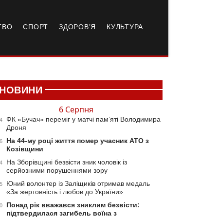
ТВО
СПОРТ
ЗДОРОВ’Я
КУЛЬТУРА
НОВИНИ
6 Серпня
ФК «Бучач» переміг у матчі пам’яті Володимира
4
Дроня
На 44-му році життя помер учасник АТО з
6
Козівщини
На Зборівщині безвісти зник чоловік із
4
серйозними порушеннями зору
Юний волонтер із Заліщиків отримав медаль
5
«За жертовність і любов до України»
Понад рік вважався зниклим безвісти:
0
підтвердилася загибель воїна з