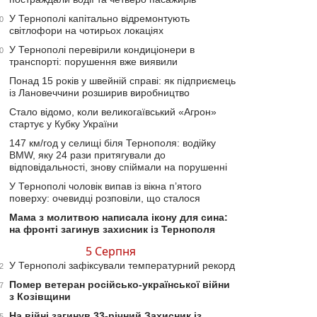
У Тернополі капітально відремонтують
0
світлофори на чотирьох локаціях
У Тернополі перевірили кондиціонери в
0
транспорті: порушення вже виявили
Понад 15 років у швейній справі: як підприємець
із Лановеччини розширив виробництво
Стало відомо, коли великогаївський «Агрон»
стартує у Кубку України
147 км/год у селищі біля Тернополя: водійку
BMW, яку 24 рази притягували до
відповідальності, знову спіймали на порушенні
У Тернополі чоловік випав із вікна п’ятого
поверху: очевидці розповіли, що сталося
Мама з молитвою написала ікону для сина:
на фронті загинув захисник із Тернополя
5 Серпня
У Тернополі зафіксували температурний рекорд
2
Помер ветеран російсько-української війни
7
з Козівщини
На війні загинув 33-річний Захисник із
5