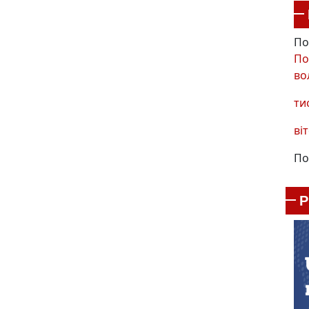
По
По
во
ти
віт
По