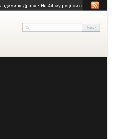
имира Дроня
• На 44-му році життя помер учасник АТО з Козівщи