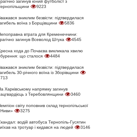
рагічно загинув юний футболіст з
Тернопільщини
9223
Вважався зниклим безвісти: підтвердилася
загибель воїна з Борщівщини
5836
Непоправна втрата для Кременеччини:
трагічно загинув Всеволод Штука
4545
Хресна хода до Почаєва викликала хвилю
обурення: що сталося
4484
Вважався зниклим безвісти: підтвердилася
агибель 30-річного воїна із Зборівщини
3713
На Харківському напрямку загинув
нацгвардієць з Теребовлянщини
3460
емпіон світу поповнив склад тернопільської
«Ниви»
3275
кандал: водій автобуса Тернопіль-Гусятин
иїхав на тротуар і кидався на людей
3146