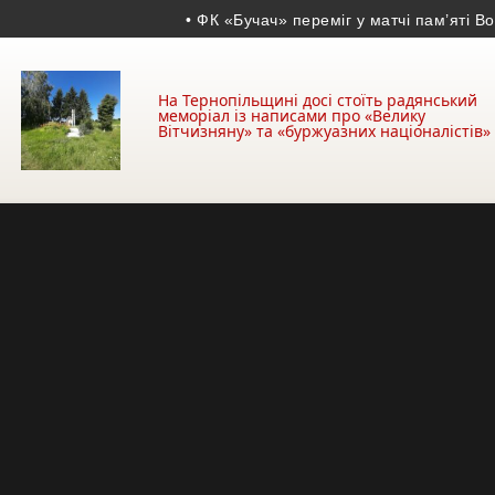
• ФК «Бучач» переміг у матчі пам’яті Волод
На Тернопільщині досі стоїть радянський
меморіал із написами про «Велику
Вітчизняну» та «буржуазних націоналістів»