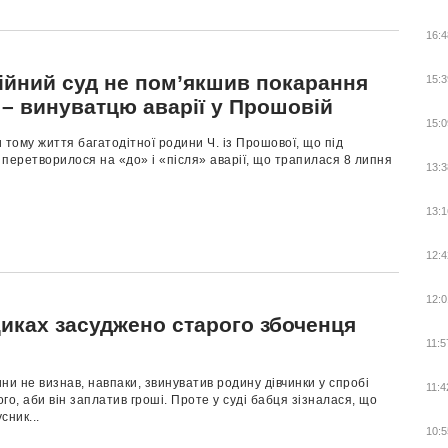
16:4
ійний суд не пом’якшив покарання
15:3
 – винуватцю аварії у Прошовій
15:0
 тому життя багатодітної родини Ч. із Прошової, що під
перетворилося на «до» і «після» аварії, що трапилася 8 липня
13:3
13:1
12:4
12:0
щиках засуджено старого збоченця
11:5
ни не визнав, навпаки, звинуватив родину дівчинки у спробі
11:4
го, аби він заплатив гроші. Проте у суді бабця зізналася, що
сник...
10:5