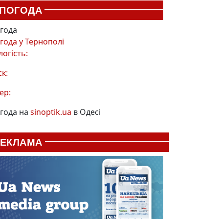
ПОГОДА
года
года у
Тернополі
логість:
ск:
ер:
года на
sinoptik.ua
в Одесі
РЕКЛАМА