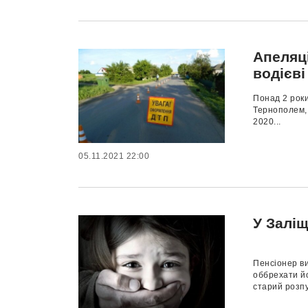
Апеляц
водієві
Понад 2 роки
Тернополем, 
2020...
05.11.2021 22:00
У Залі
Пенсіонер ви
оббрехати йо
старий розпу