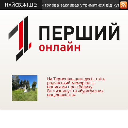
НАЙСВІЖІШЕ:
у газу
• Міський голова закликав утриматися від купівлі буді
На Тернопільщині досі стоїть
радянський меморіал із
написами про «Велику
Вітчизняну» та «буржуазних
націоналістів»