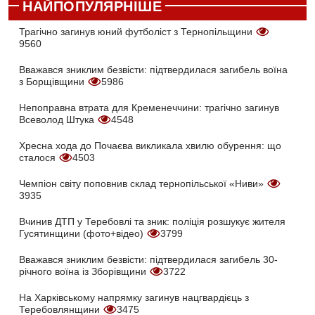
НАЙПОПУЛЯРНІШЕ
Трагічно загинув юний футболіст з Тернопільщини
9560
Вважався зниклим безвісти: підтвердилася загибель воїна
з Борщівщини
5986
Непоправна втрата для Кременеччини: трагічно загинув
Всеволод Штука
4548
Хресна хода до Почаєва викликала хвилю обурення: що
сталося
4503
Чемпіон світу поповнив склад тернопільської «Ниви»
3935
Вчинив ДТП у Теребовлі та зник: поліція розшукує жителя
Гусятинщини (фото+відео)
3799
Вважався зниклим безвісти: підтвердилася загибель 30-
річного воїна із Зборівщини
3722
На Харківському напрямку загинув нацгвардієць з
Теребовлянщини
3475