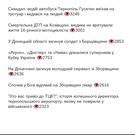
Скандал: водій автобуса Тернопіль-Гусятин виїхав на
тротуар і кидався на людей
3246
Смертельна ДТП на Козівщині: медики не врятували
життя 16-річного мотоцикліста
3001
У Донецькій області загинув солдат з Борщівщини
2853
«Агрон», «Дністер» та «Нива» дізналися суперників у
Кубку України
2753
На Донеччині загинув молодший сержант зі Зборівщини
2636
Спочив у Бозі відомий на Зборівщині лікар
2616
"Хто вас привіз до ТЦК?": історія колишнього директора
тернопільського аеропорту, якому не повірили у
військкоматі
2323