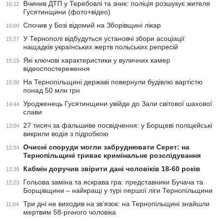
Вчинив ДТП у Теребовлі та зник: поліція розшукує жителя
16:12
Гусятинщини (фото+відео)
Спочив у Бозі відомий на Зборівщині лікар
16:00
У Тернополі відбудуться установчі збори асоціації
15:27
нащадків українських жертв польських репресій
Які ключові характеристики у вуличних камер
15:13
відеоспостереження
На Тернопільщині державі повернули будівлю вартістю
15:00
понад 50 млн грн
Уродженець Гусятинщини увійде до Зали світової шахової
14:44
слави
27 тисяч за фальшиве посвідчення: у Борщеві поліцейські
13:04
викрили водія з підробкою
Очисні споруди могли забруднювати Серет: на
12:54
Тернопільщині триває кримінальне розслідування
Кабмін доручив звірити дані чоловіків 18-60 років
12:39
Гольова заміна та яскрава гра: представники Бучача та
12:23
Борщівщини – найкращі у турі першої ліги Тернопільщини
Три дні не виходив на зв’язок: на Тернопільщині знайшли
11:04
мертвим 58-річного чоловіка