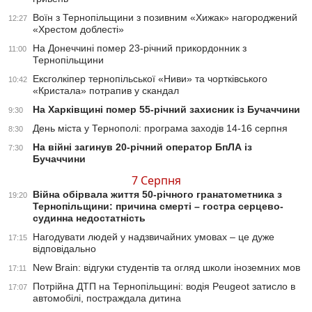
Воїн з Тернопільщини з позивним «Хижак» нагороджений
12:27
«Хрестом доблесті»
На Донеччині помер 23-річний прикордонник з
11:00
Тернопільщини
Ексголкіпер тернопільської «Ниви» та чортківського
10:42
«Кристала» потрапив у скандал
На Харківщині помер 55-річний захисник із Бучаччини
9:30
День міста у Тернополі: програма заходів 14-16 серпня
8:30
На війні загинув 20-річний оператор БпЛА із
7:30
Бучаччини
7 Серпня
Війна обірвала життя 50-річного гранатометника з
19:20
Тернопільщини: причина смерті – гостра серцево-
судинна недостатність
Нагодувати людей у надзвичайних умовах – це дуже
17:15
відповідально
New Brain: відгуки студентів та огляд школи іноземних мов
17:11
Потрійна ДТП на Тернопільщині: водія Peugeot затисло в
17:07
автомобілі, постраждала дитина