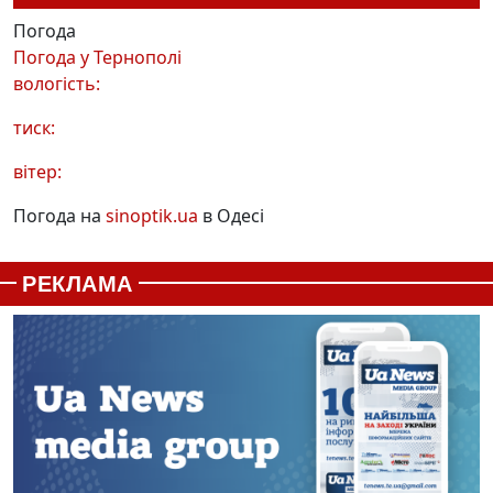
Погода
Погода у
Тернополі
вологість:
тиск:
вітер:
Погода на
sinoptik.ua
в Одесі
РЕКЛАМА