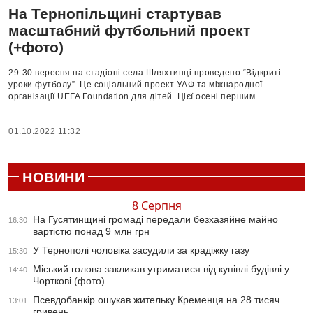
На Тернопільщині стартував
масштабний футбольний проект
(+фото)
29-30 вересня на стадіоні села Шляхтинці проведено “Відкриті
уроки футболу”. Це соціальний проект УАФ та міжнародної
організації UEFA Foundation для дітей. Цієї осені першим...
01.10.2022 11:32
НОВИНИ
8 Серпня
На Гусятинщині громаді передали безхазяйне майно
16:30
вартістю понад 9 млн грн
У Тернополі чоловіка засудили за крадіжку газу
15:30
Міський голова закликав утриматися від купівлі будівлі у
14:40
Чорткові (фото)
Псевдобанкір ошукав жительку Кременця на 28 тисяч
13:01
гривень