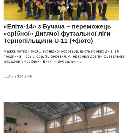
«Еліта-14» з Бучача – переможець
«срібної» Дитячої футзальної ліги
Тернопільщини U-11 (+фото)
Майже чотири місяці турнірної боротьби, шість ігрових днів, 16
поєдинків. І ось учора, 30 березня, у Теребовлі довгий футзальний
марафон у «срібній» Дитячій футзальній...
31.03.2024 9:46