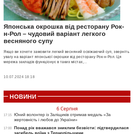
Японська окрошка від ресторану Рок-
н-Рол – чудовий варіант легкого
весняного супу
Якщо ви хочете замовити легкий весняний освіжаючий суп, зверніть
увагу на варіант японської окрошки від ресторану Рок-н-Рол. Ця
мережа закладів функціонує в таких містах,...
10.07.2024 18:18
НОВИНИ
6 Серпня
Юний волонтер із Заліщиків отримав медаль «За
17:15
жертовність і любов до України»
Понад рік вважався зниклим безвісти: підтвердилася
17:00
загибель воїна з Тернопільщини