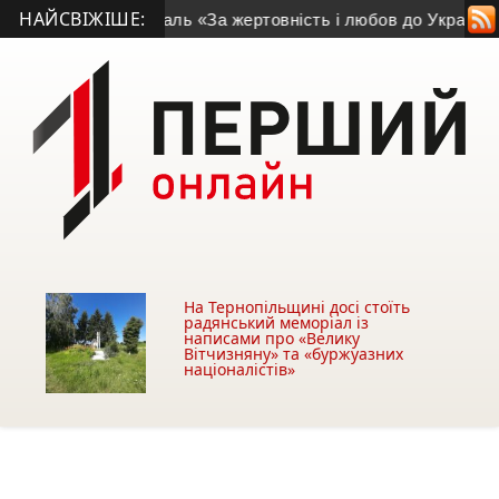
НАЙСВІЖІШЕ:
иків отримав медаль «За жертовність і любов до України»
• 
На Тернопільщині досі стоїть
радянський меморіал із
написами про «Велику
Вітчизняну» та «буржуазних
націоналістів»