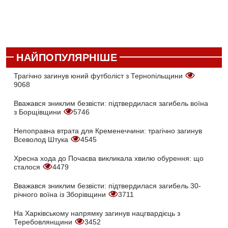
НАЙПОПУЛЯРНІШЕ
Трагічно загинув юний футболіст з Тернопільщини
9068
Вважався зниклим безвісти: підтвердилася загибель воїна
з Борщівщини
5746
Непоправна втрата для Кременеччини: трагічно загинув
Всеволод Штука
4545
Хресна хода до Почаєва викликала хвилю обурення: що
сталося
4479
Вважався зниклим безвісти: підтвердилася загибель 30-
річного воїна із Зборівщини
3711
На Харківському напрямку загинув нацгвардієць з
Теребовлянщини
3452