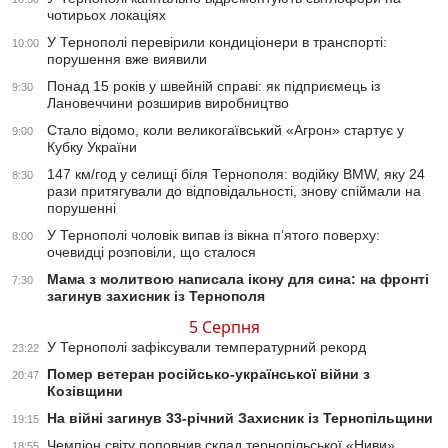
чотирьох локаціях
У Тернополі перевірили кондиціонери в транспорті:
10:00
порушення вже виявили
Понад 15 років у швейній справі: як підприємець із
9:30
Лановеччини розширив виробництво
Стало відомо, коли великогаївський «Агрон» стартує у
9:00
Кубку України
147 км/год у селищі біля Тернополя: водійку BMW, яку 24
8:30
рази притягували до відповідальності, знову спіймали на
порушенні
У Тернополі чоловік випав із вікна п’ятого поверху:
8:00
очевидці розповіли, що сталося
Мама з молитвою написала ікону для сина: на фронті
7:30
загинув захисник із Тернополя
5 Серпня
У Тернополі зафіксували температурний рекорд
23:22
Помер ветеран російсько-української війни з
20:47
Козівщини
На війні загинув 33-річний Захисник із Тернопільщини
19:15
Чемпіон світу поповнив склад тернопільської «Ниви»
18:55