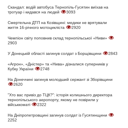
Скандал: водій автобуса Тернопіль-Гусятин виїхав на
тротуар і кидався на людей
3093
Смертельна ДТП на Козівщині: медики не врятували
життя 16-річного мотоцикліста
2920
Чемпіон світу поповнив склад тернопільської «Ниви»
2903
У Донецькій області загинув солдат з Борщівщини
2843
«Агрон», «Дністер» та «Нива» дізналися суперників у
Кубку України
2748
На Донеччині загинув молодший сержант зі Зборівщини
2620
"Хто вас привіз до ТЦК?": історія колишнього директора
тернопільського аеропорту, якому не повірили у
військкоматі
2322
На Дніпропетровщині загинув солдат із Гусятинщини
2252