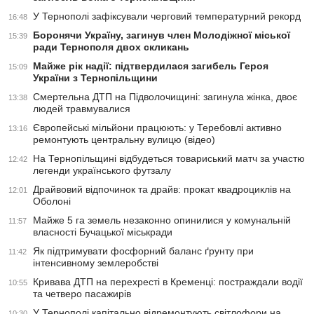
У Тернополі зафіксували черговий температурний рекорд
16:48
Боронячи Україну, загинув член Молодіжної міської
15:39
ради Тернополя двох скликань
Майже рік надії: підтвердилася загибель Героя
15:09
України з Тернопільщини
Смертельна ДТП на Підволочищині: загинула жінка, двоє
13:38
людей травмувалися
Європейські мільйони працюють: у Теребовлі активно
13:16
ремонтують центральну вулицю (відео)
На Тернопільщині відбудеться товариський матч за участю
12:42
легенди українського футзалу
Драйвовий відпочинок та драйв: прокат квадроциклів на
12:01
Оболоні
Майже 5 га земель незаконно опинилися у комунальній
11:57
власності Бучацької міськради
Як підтримувати фосфорний баланс ґрунту при
11:42
інтенсивному землеробстві
Кривава ДТП на перехресті в Кременці: постраждали водії
10:55
та четверо пасажирів
У Тернополі капітально відремонтують світлофори на
10:30