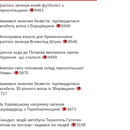
рагічно загинув юний футболіст з
Тернопільщини
9461
Вважався зниклим безвісти: підтвердилася
загибель воїна з Борщівщини
5940
Непоправна втрата для Кременеччини:
трагічно загинув Всеволод Штука
4546
Хресна хода до Почаєва викликала хвилю
обурення: що сталося
4499
емпіон світу поповнив склад тернопільської
«Ниви»
3875
Вважався зниклим безвісти: підтвердилася
агибель 30-річного воїна із Зборівщини
3717
На Харківському напрямку загинув
нацгвардієць з Теребовлянщини
3471
кандал: водій автобуса Тернопіль-Гусятин
иїхав на тротуар і кидався на людей
3198