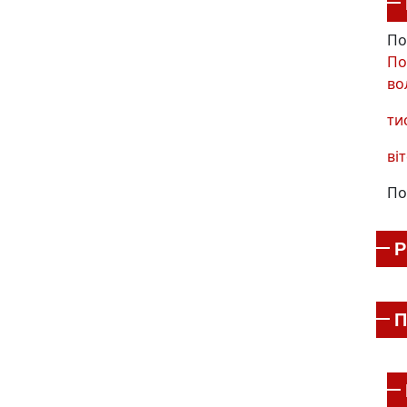
По
По
во
ти
віт
По
П