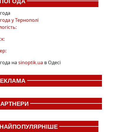
ПОГОДА
года
года у
Тернополі
логість:
ск:
ер:
года на
sinoptik.ua
в Одесі
РЕКЛАМА
АРТНЕРИ
НАЙПОПУЛЯРНІШЕ