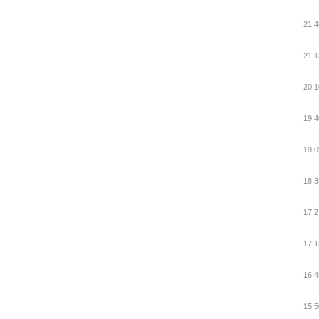
21:4
21:1
20:1
19:4
19:0
18:3
17:2
17:1
16:4
15:5