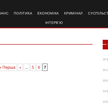
НАНС
ПОЛІТИКА
ЕКОНОМІКА
КРИМІНАЛ
СУСПІЛЬС
ІНТЕРВ’Ю
15:3
« Перша
«
...
5
6
7
15:1
15:0
14:4
13:5