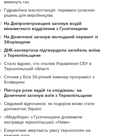
вимкнуть газ
Гідравлічна маслостанція: переваги сучасних
8
рішень для виробництва
На Дніпропетровщині загинув водій
3
мінометного відділення з Гусятинщини
На Донеччині загинув молодший сержант зі
0
Зборівщини
ДНК-експертиза підтвердила загибель воїна
0
з Тернопільщини
Стало відомо, хто очолив Управління СБУ в
9
Тернопільській області
Спочив у Бозі 34-річний інженер-програміст з
5
Козівщини
Півтора роки надій та сподівань: на
7
Донеччині загинув воїн з Тернопільщини
Свідомий відпочинок: як подорож може стати
3
допомогою Україні
«Медобори» з Гусятинщини дозаявили
8
ексгравця тернопільської «Ниви»
Енергетики звертають увагу тернополян на
0
важливі дати