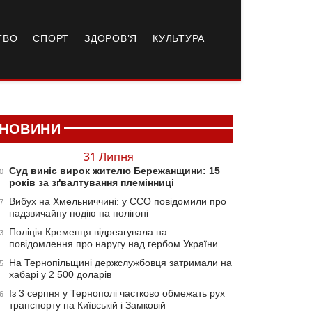
ТВО
СПОРТ
ЗДОРОВ’Я
КУЛЬТУРА
НОВИНИ
31 Липня
Суд виніс вирок жителю Бережанщини: 15
0
років за зґвалтування племінниці
Вибух на Хмельниччині: у ССО повідомили про
7
надзвичайну подію на полігоні
Поліція Кременця відреагувала на
3
повідомлення про наругу над гербом України
На Тернопільщині держслужбовця затримали на
5
хабарі у 2 500 доларів
Із 3 серпня у Тернополі частково обмежать рух
6
транспорту на Київській і Замковій