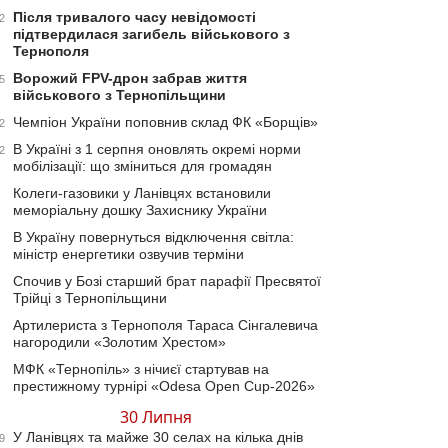
Після тривалого часу невідомості
2
підтвердилася загибель військового з
Тернополя
Ворожий FPV-дрон забрав життя
5
військового з Тернопільщини
Чемпіон України поповнив склад ФК «Борщів»
2
В Україні з 1 серпня оновлять окремі норми
2
мобілізації: що зміниться для громадян
Колеги-газовики у Ланівцях встановили
меморіальну дошку Захиснику України
В Україну повернуться відключення світла:
міністр енергетики озвучив терміни
Спочив у Бозі старший брат парафії Пресвятої
Трійці з Тернопільщини
Артилериста з Тернополя Тараса Сінгалевича
нагородили «Золотим Хрестом»
МФК «Тернопіль» з нічиєї стартував на
престижному турнірі «Odesa Open Cup-2026»
30 Липня
У Ланівцях та майже 30 селах на кілька днів
9