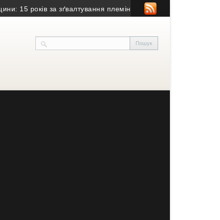
15 років за зґвалтування племінниці
• Вибух на Хмельниччині: