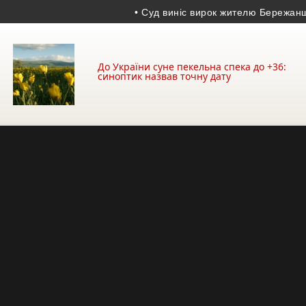
• Суд виніс вирок жителю Бережанщини: 
До України суне пекельна спека до +36:
синоптик назвав точну дату