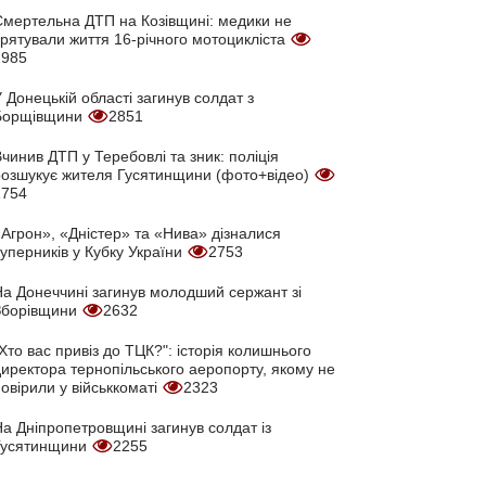
Смертельна ДТП на Козівщині: медики не
врятували життя 16-річного мотоцикліста
2985
 Донецькій області загинув солдат з
Борщівщини
2851
чинив ДТП у Теребовлі та зник: поліція
розшукує жителя Гусятинщини (фото+відео)
2754
Агрон», «Дністер» та «Нива» дізналися
уперників у Кубку України
2753
На Донеччині загинув молодший сержант зі
Зборівщини
2632
Хто вас привіз до ТЦК?": історія колишнього
директора тернопільського аеропорту, якому не
овірили у військкоматі
2323
а Дніпропетровщині загинув солдат із
Гусятинщини
2255