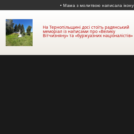
• Мама з молитвою написала ікону для с
На Тернопільщині досі стоїть радянський
меморіал із написами про «Велику
Вітчизняну» та «буржуазних націоналістів»