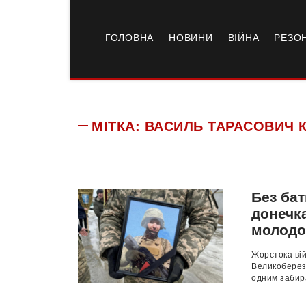
ГОЛОВНА
НОВИНИ
ВІЙНА
РЕЗО
МІТКА:
ВАСИЛЬ ТАРАСОВИЧ 
Без ба
донечка
молодо
Жорстока ві
Великоберезо
одним забира