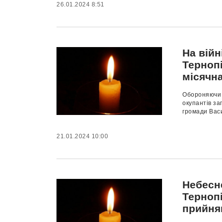
26.01.2024 8:51
На війн
Терноп
місячн
Обороняючи т
окупантів за
громади Васи
21.01.2024 10:00
Небесн
Тернопі
прийня