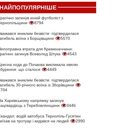
НАЙПОПУЛЯРНІШЕ
рагічно загинув юний футболіст з
Тернопільщини
8794
Вважався зниклим безвісти: підтвердилася
загибель воїна з Борщівщини
5570
Непоправна втрата для Кременеччини:
трагічно загинув Всеволод Штука
4543
Хресна хода до Почаєва викликала хвилю
обурення: що сталося
4449
Вважався зниклим безвісти: підтвердилася
агибель 30-річного воїна із Зборівщини
3704
На Харківському напрямку загинув
нацгвардієць з Теребовлянщини
3446
кандал: водій автобуса Тернопіль-Гусятин
иїхав на тротуар і кидався на людей
2990