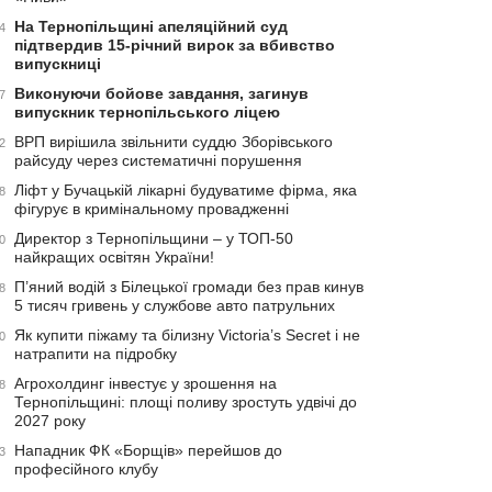
На Тернопільщині апеляційний суд
4
підтвердив 15-річний вирок за вбивство
випускниці
Виконуючи бойове завдання, загинув
7
випускник тернопільського ліцею
ВРП вирішила звільнити суддю Зборівського
2
райсуду через систематичні порушення
Ліфт у Бучацькій лікарні будуватиме фірма, яка
8
фігурує в кримінальному провадженні
Директор з Тернопільщини – у ТОП-50
0
найкращих освітян України!
П’яний водій з Білецької громади без прав кинув
8
5 тисяч гривень у службове авто патрульних
Як купити піжаму та білизну Victoria’s Secret і не
0
натрапити на підробку
Агрохолдинг інвестує у зрошення на
8
Тернопільщині: площі поливу зростуть удвічі до
2027 року
Нападник ФК «Борщів» перейшов до
3
професійного клубу