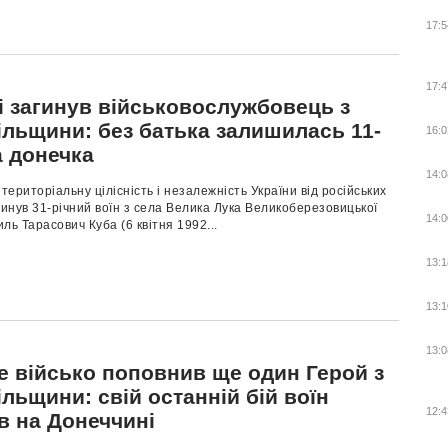
17:5
17:4
і загинув військовослужбовець з
ільщини: без батька залишилась 11-
16:0
а донечка
14:0
ериторіальну цілісність і незалежність України від російських
гинув 31-річний воїн з села Велика Лука Великоберезовицької
14:0
ль Тарасович Куба (6 квітня 1992...
13:1
13:1
13:0
е військо поповнив ще один Герой з
льщини: свій останній бій воїн
12:4
в на Донеччині