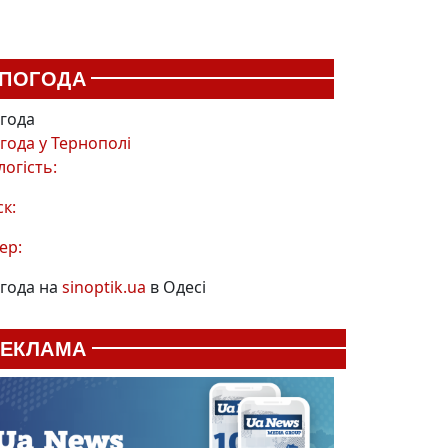
ПОГОДА
года
года у
Тернополі
логість:
ск:
ер:
года на
sinoptik.ua
в Одесі
РЕКЛАМА