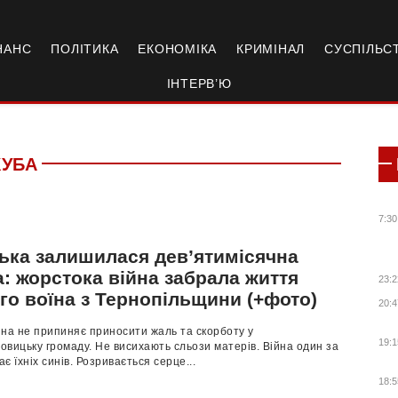
НАНС
ПОЛІТИКА
ЕКОНОМІКА
КРИМІНАЛ
СУСПІЛЬС
ІНТЕРВ’Ю
КУБА
7:30
тька залишилася дев’ятимісячна
: жорстока війна забрала життя
23:2
го воїна з Тернопільщини (+фото)
20:4
йна не припиняє приносити жаль та скорботу у
19:1
вицьку громаду. Не висихають сльози матерів. Війна один за
є їхніх синів. Розривається серце...
18:5