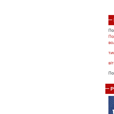
По
По
во
ти
віт
По