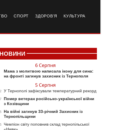
ТВО
СПОРТ
ЗДОРОВ’Я
КУЛЬТУРА
НОВИНИ
6 Серпня
Мама з молитвою написала ікону для сина:
на фронті загинув захисник із Тернополя
5 Серпня
У Тернополі зафіксували температурний рекорд
2
Помер ветеран російсько-української війни
7
з Козівщини
На війні загинув 33-річний Захисник із
5
Тернопільщини
Чемпіон світу поповнив склад тернопільської
5
«Ниви»