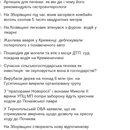
Артишок для печінки: як він діє і чому його
1
рекомендують гастроентерологи
На Зборівщині під час жнив загорівся комбайн:
5
вогонь охопив 5 тисяч квадратних метрів
На Козівщині легковик зіткнувся з фурою: водій у
0
лікарні
Жахлива аварія у Кременці: деблокували
2
потерпілого з понівеченого авто
Пошкодив дві могили та втік з місця ДТП: суд
5
покарав водія на Кременеччині
Сучасна сільськогосподарська техніка як
3
інвестиція: чи окуповується вона в господарстві?
Вирубали дерев на понад 6 млн грн: на
0
Гусятинщині викрили організовану групу
З “прапорами Новоросії” і іконами Миколи ІІ:
віряни УПЦ МП попри заборону йдуть хресним
ходом до Почаївської лаври
У Тернопільській ОВА заявили, що не
отримували звернень щодо дозволу на хресну
ходу до Почаєва
На Зборівщині створюють нову відпочинкову