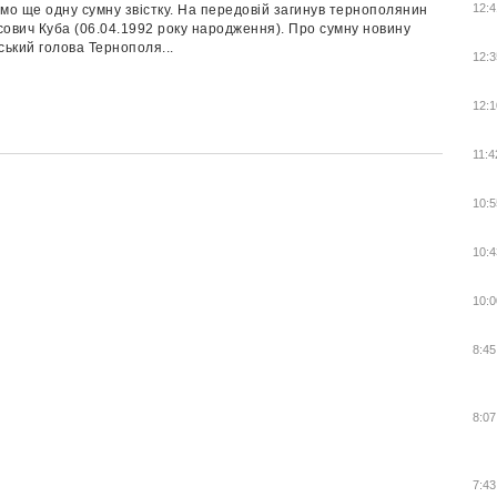
12:4
мо ще одну сумну звістку. На передовій загинув тернополянин
ович Куба (06.04.1992 року народження). Про сумну новину
ський голова Тернополя...
12:3
12:1
11:4
10:5
10:4
10:0
8:45
8:07
7:43