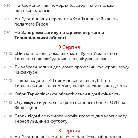
На Кременеччині померла багаторічна вчителька
9:30
початкових класів
На Гусятинщину передали «Комбатанський хрест»
8:30
полеглого Героя
На Запоріжжі загинув старший сержант з
7:30
Тернопільської області
9 Серпня
«Нива» проведе домашній матч Кубка України не в
21:40
Тернополі: де відбудеться гра з «Буковиною»
Як вибрати келихи для дому: прозорі чи кольорові, гладкі
20:25
чи фактурні
П’яний водій із 3,48 проміле спричинив ДТП на
20:23
Тернопільщині: згодом з’ясувалася несподівана деталь
Кубок Тернопільської області: стали відомі фіналісти
20:20
Опублікували унікальне фото останньої боївки ОУН на
20:13
Зборівщині
Стали відомі результати матчів ігрового дня чемпіонату
20:10
Тернопільщини з футболу
8 Серпня
На Гусятинщині громаді передали безхазяйне майно
16:30