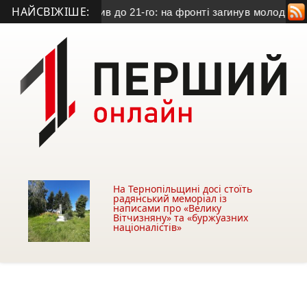
НАЙСВІЖІШЕ:
кар
• Не дожив до 21-го: на фронті загинув молодий захисник
На Тернопільщині досі стоїть
радянський меморіал із
написами про «Велику
Вітчизняну» та «буржуазних
націоналістів»