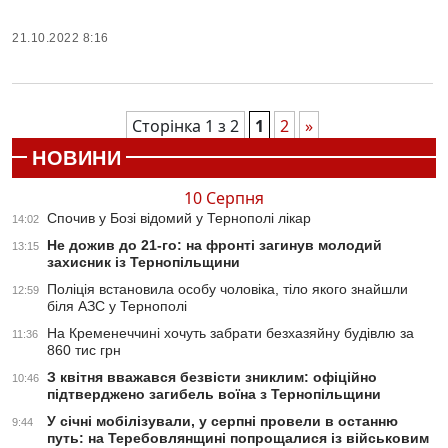
21.10.2022 8:16
Сторінка 1 з 2
1
2
»
НОВИНИ
10 Серпня
Спочив у Бозі відомий у Тернополі лікар
14:02
Не дожив до 21-го: на фронті загинув молодий
13:15
захисник із Тернопільщини
Поліція встановила особу чоловіка, тіло якого знайшли
12:59
біля АЗС у Тернополі
На Кременеччині хочуть забрати безхазяйну будівлю за
11:36
860 тис грн
З квітня вважався безвісти зниклим: офіційно
10:46
підтверджено загибель воїна з Тернопільщини
У січні мобілізували, у серпні провели в останню
9:44
путь: на Теребовлянщині попрощалися із військовим