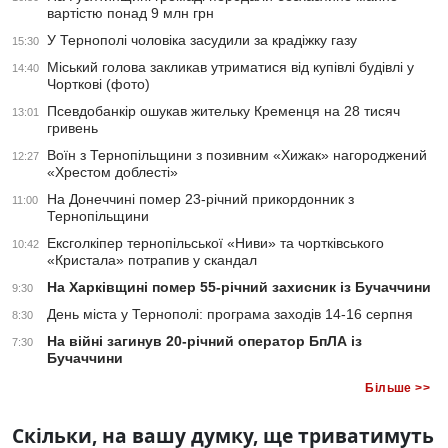
вартістю понад 9 млн грн
У Тернополі чоловіка засудили за крадіжку газу
15:30
Міський голова закликав утриматися від купівлі будівлі у
14:40
Чорткові (фото)
Псевдобанкір ошукав жительку Кременця на 28 тисяч
13:01
гривень
Воїн з Тернопільщини з позивним «Хижак» нагороджений
12:27
«Хрестом доблесті»
На Донеччині помер 23-річний прикордонник з
11:00
Тернопільщини
Ексголкіпер тернопільської «Ниви» та чортківського
10:42
«Кристала» потрапив у скандал
На Харківщині помер 55-річний захисник із Бучаччини
9:30
День міста у Тернополі: програма заходів 14-16 серпня
8:30
На війні загинув 20-річний оператор БпЛА із
7:30
Бучаччини
Більше >>
Скільки, на вашу думку, ще триватимуть