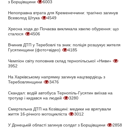
з Борщівщини
6003
Непоправна втрата для Кременеччини: трагічно загинув
Всеволод Штука
4549
Хресна хода до Почаєва викликала хвилю обурення: що
сталося
4506
Вчинив ДТП у Теребовлі та зник: поліція розшукує жителя
Гусятинщини (фото+відео)
4185
Чемпіон світу поповнив склад тернопільської «Ниви»
3952
На Харківському напрямку загинув нацгвардієць з
Теребовлянщини
3476
Скандал: водій автобуса Тернопіль-Гусятин виїхав на
тротуар і кидався на людей
3280
Смертельна ДТП на Козівщині: медики не врятували
життя 16-річного мотоцикліста
3012
У Донецькій області загинув солдат з Борщівщини
2858