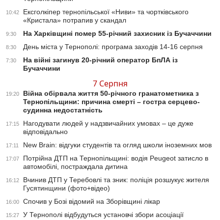
Ексголкіпер тернопільської «Ниви» та чортківського
10:42
«Кристала» потрапив у скандал
На Харківщині помер 55-річний захисник із Бучаччини
9:30
День міста у Тернополі: програма заходів 14-16 серпня
8:30
На війні загинув 20-річний оператор БпЛА із
7:30
Бучаччини
7 Серпня
Війна обірвала життя 50-річного гранатометника з
19:20
Тернопільщини: причина смерті – гостра серцево-
судинна недостатність
Нагодувати людей у надзвичайних умовах – це дуже
17:15
відповідально
New Brain: відгуки студентів та огляд школи іноземних мов
17:11
Потрійна ДТП на Тернопільщині: водія Peugeot затисло в
17:07
автомобілі, постраждала дитина
Вчинив ДТП у Теребовлі та зник: поліція розшукує жителя
16:12
Гусятинщини (фото+відео)
Спочив у Бозі відомий на Зборівщині лікар
16:00
У Тернополі відбудуться установчі збори асоціації
15:27