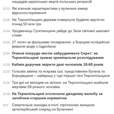
нащадків українських жертв польських репресій
Які ключові характеристики у вуличних камер
15:13
відеоспостереження
На Тернопільщині державі повернули будівлю вартістю
15:00
понад 50 млн грн
Уродженець Гусятинщини увійде до Зали світової шахової
14:44
слави
27 тисяч за фальшиве посвідчення: у Борщеві поліцейські
13:04
викрили водія з підробкою
Очисні споруди могли забруднювати Серет: на
12:54
Тернопільщині триває кримінальне розслідування
Кабмін доручив звірити дані чоловіків 18-60 років
12:39
Гольова заміна та яскрава гра: представники Бучача та
12:23
Борщівщини – найкращі у турі першої ліги Тернопільщини
Три дні не виходив на зв’язок: на Тернопільщині знайшли
11:04
мертвим 58-річного чоловіка
На Тернопільщині оголосили дводенну жалобу за
10:48
загиблим старшим сержантом
Смертельна знахідка в полі: піротехніки знищили
9:47
артилерійський снаряд на Бучаччині