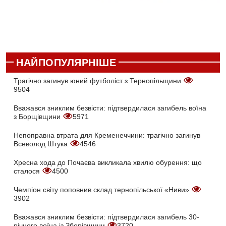
НАЙПОПУЛЯРНІШЕ
Трагічно загинув юний футболіст з Тернопільщини
9504
Вважався зниклим безвісти: підтвердилася загибель воїна
з Борщівщини
5971
Непоправна втрата для Кременеччини: трагічно загинув
Всеволод Штука
4546
Хресна хода до Почаєва викликала хвилю обурення: що
сталося
4500
Чемпіон світу поповнив склад тернопільської «Ниви»
3902
Вважався зниклим безвісти: підтвердилася загибель 30-
річного воїна із Зборівщини
3720