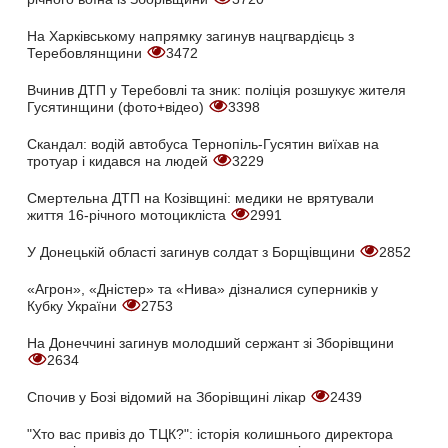
На Харківському напрямку загинув нацгвардієць з
Теребовлянщини
3472
Вчинив ДТП у Теребовлі та зник: поліція розшукує жителя
Гусятинщини (фото+відео)
3398
Скандал: водій автобуса Тернопіль-Гусятин виїхав на
тротуар і кидався на людей
3229
Смертельна ДТП на Козівщині: медики не врятували
життя 16-річного мотоцикліста
2991
У Донецькій області загинув солдат з Борщівщини
2852
«Агрон», «Дністер» та «Нива» дізналися суперників у
Кубку України
2753
На Донеччині загинув молодший сержант зі Зборівщини
2634
Спочив у Бозі відомий на Зборівщині лікар
2439
"Хто вас привіз до ТЦК?": історія колишнього директора