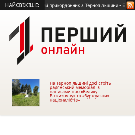
НАЙСВІЖІШЕ:
ні помер 23-річний прикордонник з Тернопільщини
• Ексголк
На Тернопільщині досі стоїть
радянський меморіал із
написами про «Велику
Вітчизняну» та «буржуазних
націоналістів»