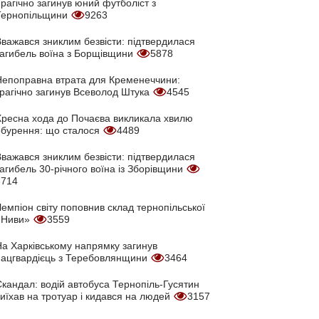
рагічно загинув юний футболіст з
Тернопільщини
9263
Вважався зниклим безвісти: підтвердилася
загибель воїна з Борщівщини
5878
Непоправна втрата для Кременеччини:
трагічно загинув Всеволод Штука
4545
Хресна хода до Почаєва викликала хвилю
обурення: що сталося
4489
Вважався зниклим безвісти: підтвердилася
агибель 30-річного воїна із Зборівщини
3714
емпіон світу поповнив склад тернопільської
«Ниви»
3559
На Харківському напрямку загинув
нацгвардієць з Теребовлянщини
3464
кандал: водій автобуса Тернопіль-Гусятин
иїхав на тротуар і кидався на людей
3157