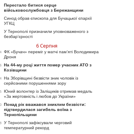
Перестало битися серце
військовослужбовця з Бережанщини
Синод обрав єпископа для Бучацької єпархії
УГКЦ
У Тернополі призначили уповноваженого з
безбар’єрності
6 Серпня
ФК «Бучач» переміг у матчі пам’яті Володимира
4
Дроня
На 44-му році життя помер учасник АТО з
6
Козівщини
На Зборівщині безвісти зник чоловік із
4
серйозними порушеннями зору
Юний волонтер із Заліщиків отримав медаль
5
«За жертовність і любов до України»
Понад рік вважався зниклим безвісти:
0
підтвердилася загибель воїна з
Тернопільщини
У Тернополі зафіксували черговий
8
температурний рекорд