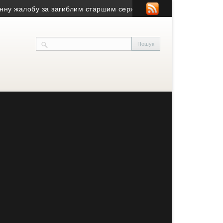
жалобу за загиблим старшим сержантом
• Смертельна знахідка 