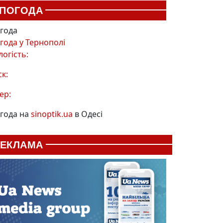
ПОГОДА
года
года у
Тернополі
логість:
ск:
ер:
года на
sinoptik.ua
в Одесі
РЕКЛАМА