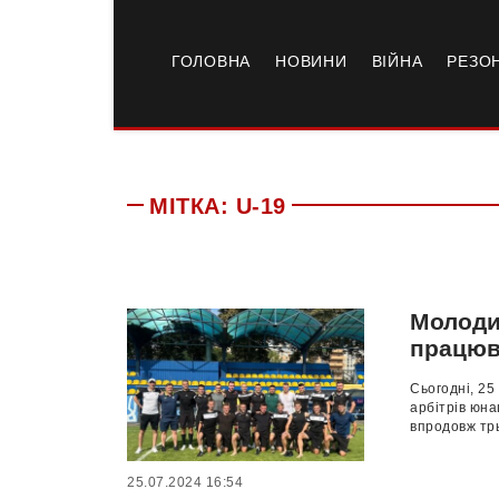
ГОЛОВНА
НОВИНИ
ВІЙНА
РЕЗО
МІТКА:
U-19
Молодий
працюв
Сьогодні, 25
арбітрів юна
впродовж трь
25.07.2024 16:54