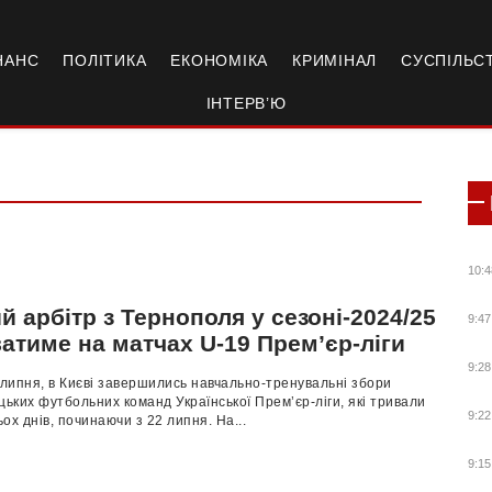
НАНС
ПОЛІТИКА
ЕКОНОМІКА
КРИМІНАЛ
СУСПІЛЬС
ІНТЕРВ’Ю
10:4
 арбітр з Тернополя у сезоні-2024/25
9:47
атиме на матчах U-19 Прем’єр-ліги
9:28
 липня, в Києві завершились навчально-тренувальні збори
цьких футбольних команд Української Прем’єр-ліги, які тривали
9:22
ох днів, починаючи з 22 липня. На...
9:15