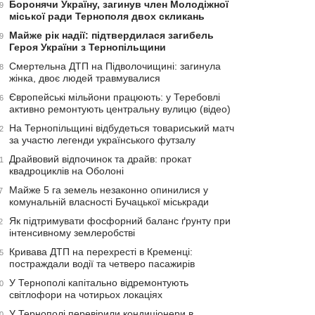
Боронячи Україну, загинув член Молодіжної
9
міської ради Тернополя двох скликань
Майже рік надії: підтвердилася загибель
9
Героя України з Тернопільщини
Смертельна ДТП на Підволочищині: загинула
8
жінка, двоє людей травмувалися
Європейські мільйони працюють: у Теребовлі
6
активно ремонтують центральну вулицю (відео)
На Тернопільщині відбудеться товариський матч
2
за участю легенди українського футзалу
Драйвовий відпочинок та драйв: прокат
1
квадроциклів на Оболоні
Майже 5 га земель незаконно опинилися у
7
комунальній власності Бучацької міськради
Як підтримувати фосфорний баланс ґрунту при
2
інтенсивному землеробстві
Кривава ДТП на перехресті в Кременці:
5
постраждали водії та четверо пасажирів
У Тернополі капітально відремонтують
0
світлофори на чотирьох локаціях
У Тернополі перевірили кондиціонери в
0