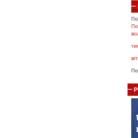
По
По
во
ти
віт
По