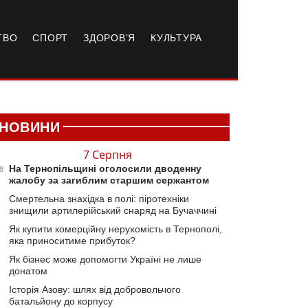
ТВО
СПОРТ
ЗДОРОВ’Я
КУЛЬТУРА
НОВИНИ
7 Серпня
На Тернопільщині оголосили дводенну
8
жалобу за загиблим старшим сержантом
Смертельна знахідка в полі: піротехніки
знищили артилерійський снаряд на Бучаччині
Як купити комерційну нерухомість в Тернополі,
яка приноситиме прибуток?
Як бізнес може допомогти Україні не лише
донатом
Історія Азову: шлях від добровольчого
батальйону до корпусу