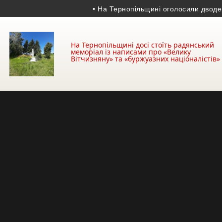
• На Тернопільщині оголосили дводенну 
На Тернопільщині досі стоїть радянський
меморіал із написами про «Велику
Вітчизняну» та «буржуазних націоналістів»