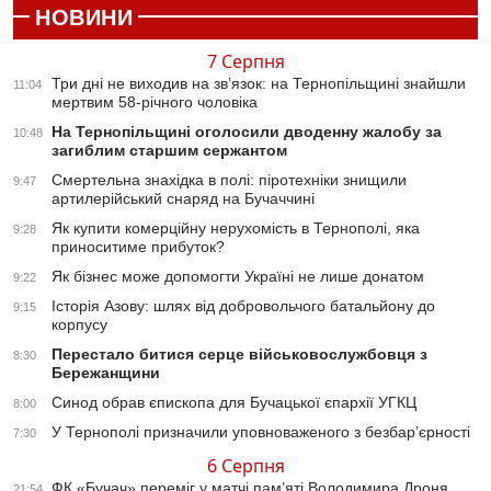
НОВИНИ
7 Серпня
Три дні не виходив на зв’язок: на Тернопільщині знайшли
11:04
мертвим 58-річного чоловіка
На Тернопільщині оголосили дводенну жалобу за
10:48
загиблим старшим сержантом
Смертельна знахідка в полі: піротехніки знищили
9:47
артилерійський снаряд на Бучаччині
Як купити комерційну нерухомість в Тернополі, яка
9:28
приноситиме прибуток?
Як бізнес може допомогти Україні не лише донатом
9:22
Історія Азову: шлях від добровольчого батальйону до
9:15
корпусу
Перестало битися серце військовослужбовця з
8:30
Бережанщини
Синод обрав єпископа для Бучацької єпархії УГКЦ
8:00
У Тернополі призначили уповноваженого з безбар’єрності
7:30
6 Серпня
ФК «Бучач» переміг у матчі пам’яті Володимира Дроня
21:54