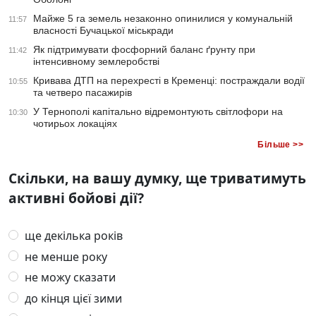
Майже 5 га земель незаконно опинилися у комунальній
11:57
власності Бучацької міськради
Як підтримувати фосфорний баланс ґрунту при
11:42
інтенсивному землеробстві
Кривава ДТП на перехресті в Кременці: постраждали водії
10:55
та четверо пасажирів
У Тернополі капітально відремонтують світлофори на
10:30
чотирьох локаціях
Більше >>
Скільки, на вашу думку, ще триватимуть
активні бойові дії?
ще декілька років
не менше року
не можу сказати
до кінця цієї зими