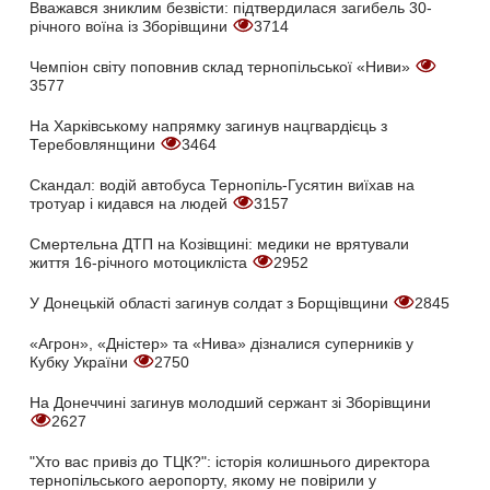
Вважався зниклим безвісти: підтвердилася загибель 30-
річного воїна із Зборівщини
3714
Чемпіон світу поповнив склад тернопільської «Ниви»
3577
На Харківському напрямку загинув нацгвардієць з
Теребовлянщини
3464
Скандал: водій автобуса Тернопіль-Гусятин виїхав на
тротуар і кидався на людей
3157
Смертельна ДТП на Козівщині: медики не врятували
життя 16-річного мотоцикліста
2952
У Донецькій області загинув солдат з Борщівщини
2845
«Агрон», «Дністер» та «Нива» дізналися суперників у
Кубку України
2750
На Донеччині загинув молодший сержант зі Зборівщини
2627
"Хто вас привіз до ТЦК?": історія колишнього директора
тернопільського аеропорту, якому не повірили у