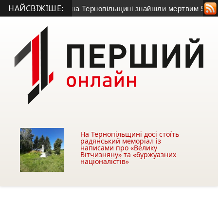
НАЙСВІЖІШЕ:
ходив на зв’язок: на Тернопільщині знайшли мертвим 58-річно
На Тернопільщині досі стоїть
радянський меморіал із
написами про «Велику
Вітчизняну» та «буржуазних
націоналістів»