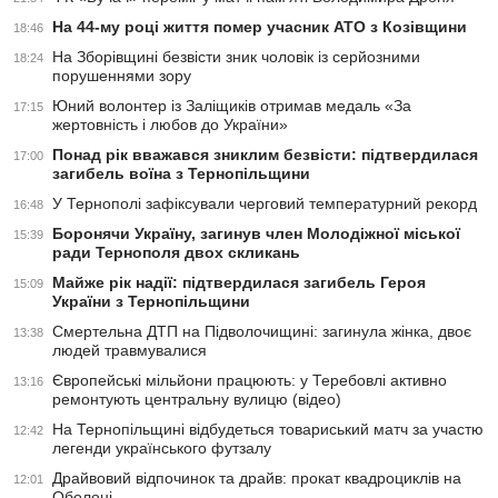
На 44-му році життя помер учасник АТО з Козівщини
18:46
На Зборівщині безвісти зник чоловік із серйозними
18:24
порушеннями зору
Юний волонтер із Заліщиків отримав медаль «За
17:15
жертовність і любов до України»
Понад рік вважався зниклим безвісти: підтвердилася
17:00
загибель воїна з Тернопільщини
У Тернополі зафіксували черговий температурний рекорд
16:48
Боронячи Україну, загинув член Молодіжної міської
15:39
ради Тернополя двох скликань
Майже рік надії: підтвердилася загибель Героя
15:09
України з Тернопільщини
Смертельна ДТП на Підволочищині: загинула жінка, двоє
13:38
людей травмувалися
Європейські мільйони працюють: у Теребовлі активно
13:16
ремонтують центральну вулицю (відео)
На Тернопільщині відбудеться товариський матч за участю
12:42
легенди українського футзалу
Драйвовий відпочинок та драйв: прокат квадроциклів на
12:01
Оболоні