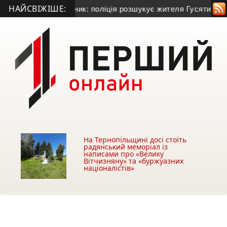
НАЙСВІЖІШЕ:
 у Теребовлі та зник: поліція розшукує жителя Гусятинщини
На Тернопільщині досі стоїть
радянський меморіал із
написами про «Велику
Вітчизняну» та «буржуазних
націоналістів»