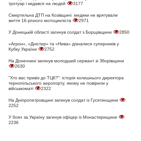
тротуар і кидався на людей
3177
Смертельна ДТП на Козівщині: медики не врятували
життя 16-річного мотоцикліста
2971
У Донецькій області загинув солдат з Борщівщини
2850
«Агрон», «Дністер» та «Нива» дізналися суперників у
Кубку України
2752
На Донеччині загинув молодший сержант зі Зборівщини
2630
"Хто вас привіз до ТЦК?": історія колишнього директора
тернопільського аеропорту, якому не повірили у
військкоматі
2322
На Дніпропетровщині загинув солдат із Гусятинщини
2252
У боях за Україну загинув офіцер із Монастирищини
2236