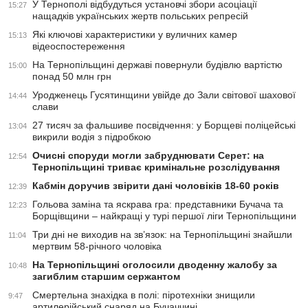
У Тернополі відбудуться установчі збори асоціації
15:27
нащадків українських жертв польських репресій
Які ключові характеристики у вуличних камер
15:13
відеоспостереження
На Тернопільщині державі повернули будівлю вартістю
15:00
понад 50 млн грн
Уродженець Гусятинщини увійде до Зали світової шахової
14:44
слави
27 тисяч за фальшиве посвідчення: у Борщеві поліцейські
13:04
викрили водія з підробкою
Очисні споруди могли забруднювати Серет: на
12:54
Тернопільщині триває кримінальне розслідування
Кабмін доручив звірити дані чоловіків 18-60 років
12:39
Гольова заміна та яскрава гра: представники Бучача та
12:23
Борщівщини – найкращі у турі першої ліги Тернопільщини
Три дні не виходив на зв’язок: на Тернопільщині знайшли
11:04
мертвим 58-річного чоловіка
На Тернопільщині оголосили дводенну жалобу за
10:48
загиблим старшим сержантом
Смертельна знахідка в полі: піротехніки знищили
9:47
артилерійський снаряд на Бучаччині