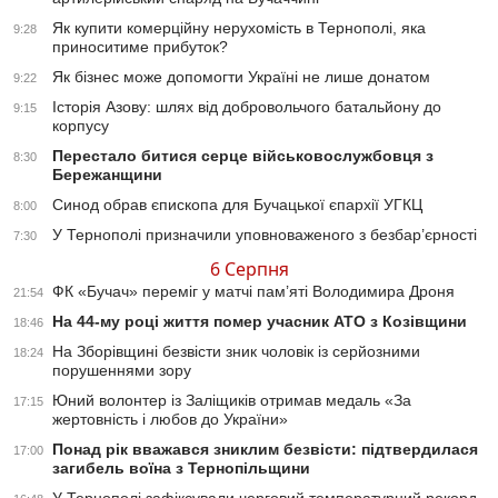
Як купити комерційну нерухомість в Тернополі, яка
9:28
приноситиме прибуток?
Як бізнес може допомогти Україні не лише донатом
9:22
Історія Азову: шлях від добровольчого батальйону до
9:15
корпусу
Перестало битися серце військовослужбовця з
8:30
Бережанщини
Синод обрав єпископа для Бучацької єпархії УГКЦ
8:00
У Тернополі призначили уповноваженого з безбар’єрності
7:30
6 Серпня
ФК «Бучач» переміг у матчі пам’яті Володимира Дроня
21:54
На 44-му році життя помер учасник АТО з Козівщини
18:46
На Зборівщині безвісти зник чоловік із серйозними
18:24
порушеннями зору
Юний волонтер із Заліщиків отримав медаль «За
17:15
жертовність і любов до України»
Понад рік вважався зниклим безвісти: підтвердилася
17:00
загибель воїна з Тернопільщини