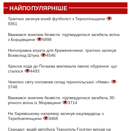
НАЙПОПУЛЯРНІШЕ
Трагічно загинув юний футболіст з Тернопільщини
9361
Вважався зниклим безвісти: підтвердилася загибель воїна
з Борщівщини
5898
Непоправна втрата для Кременеччини: трагічно загинув
Всеволод Штука
4546
Хресна хода до Почаєва викликала хвилю обурення: що
сталося
4493
Чемпіон світу поповнив склад тернопільської «Ниви»
3748
Вважався зниклим безвісти: підтвердилася загибель 30-
річного воїна із Зборівщини
3714
На Харківському напрямку загинув нацгвардієць з
Теребовлянщини
3468
Скандал: водій автобуса Тернопіль-Гусятин виїхав на