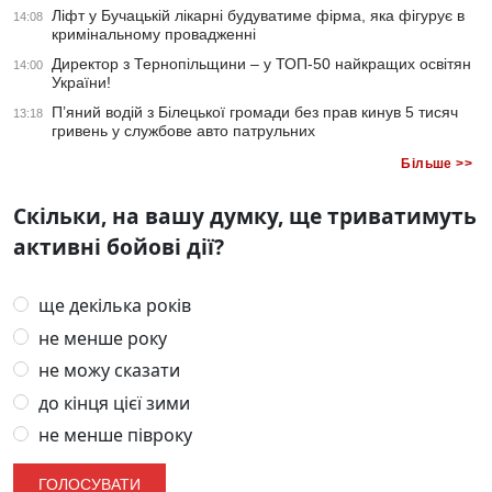
Ліфт у Бучацькій лікарні будуватиме фірма, яка фігурує в
14:08
кримінальному провадженні
Директор з Тернопільщини – у ТОП-50 найкращих освітян
14:00
України!
П’яний водій з Білецької громади без прав кинув 5 тисяч
13:18
гривень у службове авто патрульних
Більше >>
Скільки, на вашу думку, ще триватимуть
активні бойові дії?
ще декілька років
не менше року
не можу сказати
до кінця цієї зими
не менше півроку