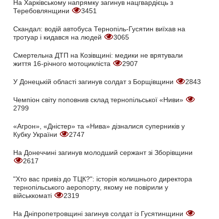
На Харківському напрямку загинув нацгвардієць з
Теребовлянщини
3451
Скандал: водій автобуса Тернопіль-Гусятин виїхав на
тротуар і кидався на людей
3065
Смертельна ДТП на Козівщині: медики не врятували
життя 16-річного мотоцикліста
2907
У Донецькій області загинув солдат з Борщівщини
2843
Чемпіон світу поповнив склад тернопільської «Ниви»
2799
«Агрон», «Дністер» та «Нива» дізналися суперників у
Кубку України
2747
На Донеччині загинув молодший сержант зі Зборівщини
2617
"Хто вас привіз до ТЦК?": історія колишнього директора
тернопільського аеропорту, якому не повірили у
військкоматі
2319
На Дніпропетровщині загинув солдат із Гусятинщини