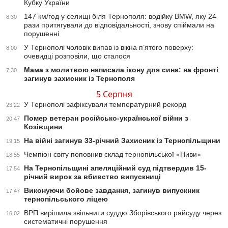
Кубку України
147 км/год у селищі біля Тернополя: водійку BMW, яку 24
8:30
рази притягували до відповідальності, знову спіймали на
порушенні
У Тернополі чоловік випав із вікна п’ятого поверху:
8:00
очевидці розповіли, що сталося
Мама з молитвою написала ікону для сина: на фронті
7:30
загинув захисник із Тернополя
5 Серпня
У Тернополі зафіксували температурний рекорд
23:22
Помер ветеран російсько-української війни з
20:47
Козівщини
На війні загинув 33-річний Захисник із Тернопільщини
19:15
Чемпіон світу поповнив склад тернопільської «Ниви»
18:55
На Тернопільщині апеляційний суд підтвердив 15-
17:54
річний вирок за вбивство випускниці
Виконуючи бойове завдання, загинув випускник
17:47
тернопільського ліцею
ВРП вирішила звільнити суддю Зборівського райсуду через
16:02
систематичні порушення