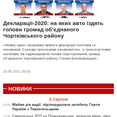
Декларації-2020: на яких авто їздять
голови громад об’єднаного
Чортківського району
«Номер один» продовжує вивчати декларації політиків та
чиновників. Сьогодні пропонуємо ознайомитись із транспортними
засобами, які задекларували голови територіальних громад
об’єднаного Чортківського району. Голова Білобожницької...
23.05.2021 20:50
НОВИНИ
6 Серпня
Майже рік надії: підтвердилася загибель Героя
15:09
України з Тернопільщини
Смертельна ДТП на Підволочищині: загинула жінка, двоє
13:38