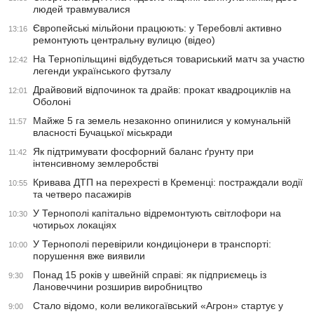
людей травмувалися
Європейські мільйони працюють: у Теребовлі активно
13:16
ремонтують центральну вулицю (відео)
На Тернопільщині відбудеться товариський матч за участю
12:42
легенди українського футзалу
Драйвовий відпочинок та драйв: прокат квадроциклів на
12:01
Оболоні
Майже 5 га земель незаконно опинилися у комунальній
11:57
власності Бучацької міськради
Як підтримувати фосфорний баланс ґрунту при
11:42
інтенсивному землеробстві
Кривава ДТП на перехресті в Кременці: постраждали водії
10:55
та четверо пасажирів
У Тернополі капітально відремонтують світлофори на
10:30
чотирьох локаціях
У Тернополі перевірили кондиціонери в транспорті:
10:00
порушення вже виявили
Понад 15 років у швейній справі: як підприємець із
9:30
Лановеччини розширив виробництво
Стало відомо, коли великогаївський «Агрон» стартує у
9:00