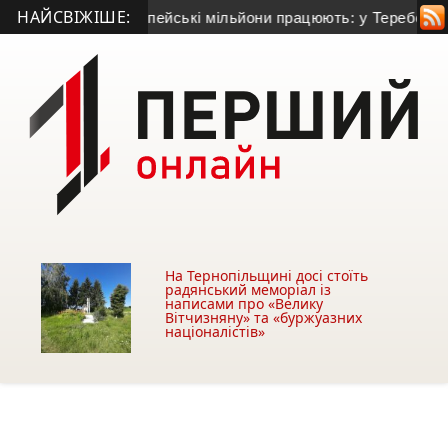
НАЙСВІЖІШЕ:
авмувалися
• Європейські мільйони працюють: у Теребовлі а
На Тернопільщині досі стоїть
радянський меморіал із
написами про «Велику
Вітчизняну» та «буржуазних
націоналістів»