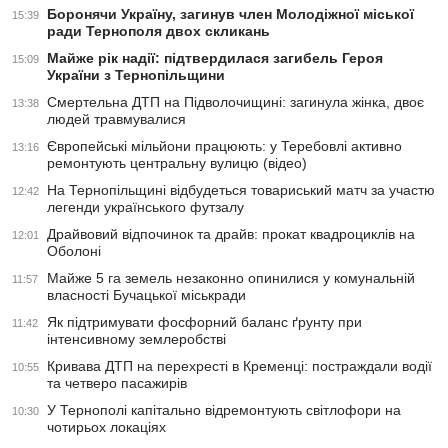
Боронячи Україну, загинув член Молодіжної міської
15:39
ради Тернополя двох скликань
Майже рік надії: підтвердилася загибель Героя
15:09
України з Тернопільщини
Смертельна ДТП на Підволочищині: загинула жінка, двоє
13:38
людей травмувалися
Європейські мільйони працюють: у Теребовлі активно
13:16
ремонтують центральну вулицю (відео)
На Тернопільщині відбудеться товариський матч за участю
12:42
легенди українського футзалу
Драйвовий відпочинок та драйв: прокат квадроциклів на
12:01
Оболоні
Майже 5 га земель незаконно опинилися у комунальній
11:57
власності Бучацької міськради
Як підтримувати фосфорний баланс ґрунту при
11:42
інтенсивному землеробстві
Кривава ДТП на перехресті в Кременці: постраждали водії
10:55
та четверо пасажирів
У Тернополі капітально відремонтують світлофори на
10:30
чотирьох локаціях