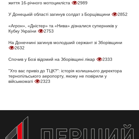
життя 16-річного мотоцикліста
2989
У Донецькій області загинув солдат з Борщівщини
2852
«Агрон», «Дністер» та «Нива» дізналися суперників у
Кубку України
2753
На Донеччині загинув молодший сержант зі Зборівщини
2632
Спочив у Бозі відомий на Зборівщині лікар
2333
"Хто вас привіз до ТЦК?": історія колишнього директора
тернопільського аеропорту, якому не повірили у
військкоматі
2323