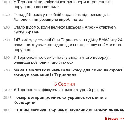
У Тернополі перевірили кондиціонери в транспорті:
10:00
порушення вже виявили
Понад 15 років у швейній справі: як підприємець із
9:30
Лановеччини розширив виробництво
Стало відомо, коли великогаївський «Агрон» стартує у
9:00
Кубку України
147 км/год у селищі біля Тернополя: водійку BMW, яку 24
8:30
рази притягували до відповідальності, знову спіймали на
порушенні
У Тернополі чоловік випав із вікна п’ятого поверху:
8:00
очевидці розповіли, що сталося
Мама з молитвою написала ікону для сина: на фронті
7:30
загинув захисник із Тернополя
5 Серпня
У Тернополі зафіксували температурний рекорд
23:22
Помер ветеран російсько-української війни з
20:47
Козівщини
На війні загинув 33-річний Захисник із Тернопільщини
19:15
Більше >>