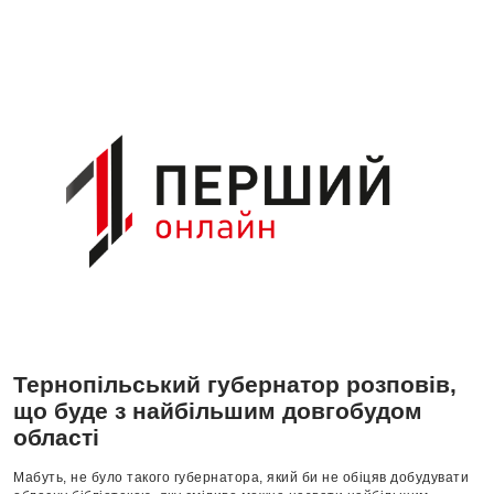
Тернопільський губернатор розповів,
що буде з найбільшим довгобудом
області
Мабуть, не було такого губернатора, який би не обіцяв добудувати