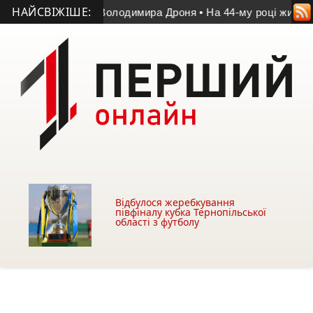
НАЙСВІЖІШЕ:
тчі пам’яті Володимира Дроня
• На 44-му році життя помер у
Відбулося жеребкування
півфіналу кубка Тернопільської
області з футболу