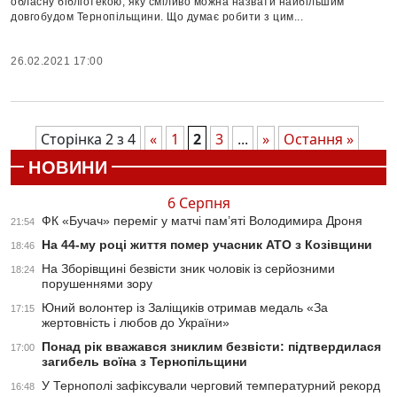
обласну бібліотекою, яку сміливо можна назвати найбільшим
довгобудом Тернопільщини. Що думає робити з цим...
26.02.2021 17:00
Сторінка 2 з 4
«
1
2
3
...
»
Остання »
НОВИНИ
6 Серпня
ФК «Бучач» переміг у матчі пам’яті Володимира Дроня
21:54
На 44-му році життя помер учасник АТО з Козівщини
18:46
На Зборівщині безвісти зник чоловік із серйозними
18:24
порушеннями зору
Юний волонтер із Заліщиків отримав медаль «За
17:15
жертовність і любов до України»
Понад рік вважався зниклим безвісти: підтвердилася
17:00
загибель воїна з Тернопільщини
У Тернополі зафіксували черговий температурний рекорд
16:48