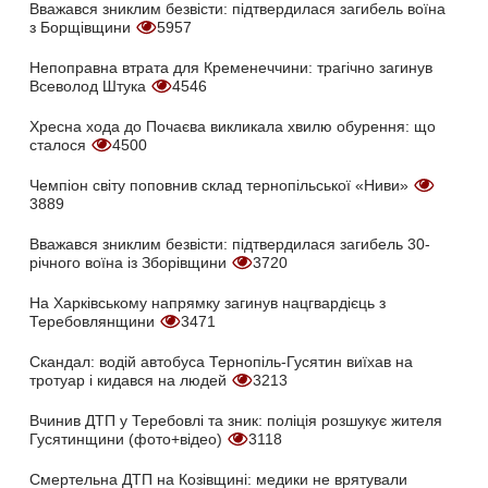
Вважався зниклим безвісти: підтвердилася загибель воїна
з Борщівщини
5957
Непоправна втрата для Кременеччини: трагічно загинув
Всеволод Штука
4546
Хресна хода до Почаєва викликала хвилю обурення: що
сталося
4500
Чемпіон світу поповнив склад тернопільської «Ниви»
3889
Вважався зниклим безвісти: підтвердилася загибель 30-
річного воїна із Зборівщини
3720
На Харківському напрямку загинув нацгвардієць з
Теребовлянщини
3471
Скандал: водій автобуса Тернопіль-Гусятин виїхав на
тротуар і кидався на людей
3213
Вчинив ДТП у Теребовлі та зник: поліція розшукує жителя
Гусятинщини (фото+відео)
3118
Смертельна ДТП на Козівщині: медики не врятували