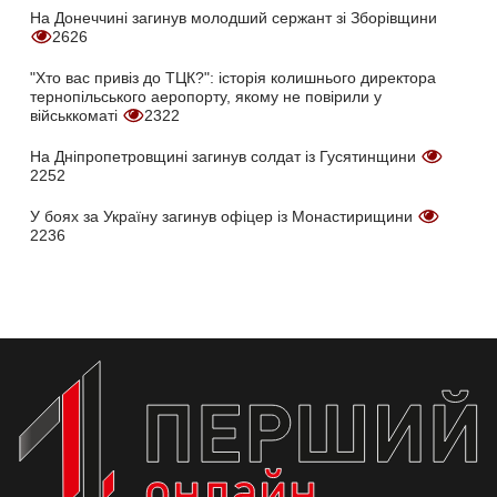
На Донеччині загинув молодший сержант зі Зборівщини
2626
"Хто вас привіз до ТЦК?": історія колишнього директора
тернопільського аеропорту, якому не повірили у
військкоматі
2322
На Дніпропетровщині загинув солдат із Гусятинщини
2252
У боях за Україну загинув офіцер із Монастирищини
2236