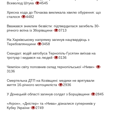
Всеволод Штука
4545
Хресна хода до Почаєва викликала хвилю обурення: що
сталося
4482
Вважався зниклим безвісти: підтвердилася загибель 30-
річного воїна із Зборівщини
3713
На Харківському напрямку загинув нацгвардієць з
Теребовлянщини
3458
Скандал: водій автобуса Тернопіль-Гусятин виїхав на
тротуар і кидався на людей
3136
Чемпіон світу поповнив склад тернопільської «Ниви»
3136
Смертельна ДТП на Козівщині: медики не врятували
життя 16-річного мотоцикліста
2936
У Донецькій області загинув солдат з Борщівщини
2845
«Агрон», «Дністер» та «Нива» дізналися суперників у
Кубку України
2749