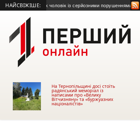
НАЙСВІЖІШЕ:
звісти зник чоловік із серйозними порушеннями зору
• Юний в
На Тернопільщині досі стоїть
радянський меморіал із
написами про «Велику
Вітчизняну» та «буржуазних
націоналістів»