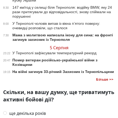
Кубку України
147 км/год у селищі біля Тернополя: водійку BMW, яку 24
8:30
рази притягували до відповідальності, знову спіймали на
порушенні
У Тернополі чоловік випав із вікна п’ятого поверху:
8:00
очевидці розповіли, що сталося
Мама з молитвою написала ікону для сина: на фронті
7:30
загинув захисник із Тернополя
5 Серпня
У Тернополі зафіксували температурний рекорд
23:22
Помер ветеран російсько-української війни з
20:47
Козівщини
На війні загинув 33-річний Захисник із Тернопільщини
19:15
Більше >>
Скільки, на вашу думку, ще триватимуть
активні бойові дії?
ще декілька років