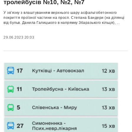
тролейбусів №10, №2, №7
У зв’язку з влаштуванням верхнього шару асфальтобетонного
покриття проїзної частини на просп. Степана Бандери (на ділянці
від бульв. Данила Галицького в напрямку Збаразького кільця), ...
29.06.2023 20:03