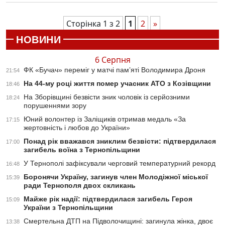
Сторінка 1 з 2
1
2
»
НОВИНИ
6 Серпня
ФК «Бучач» переміг у матчі пам’яті Володимира Дроня
21:54
На 44-му році життя помер учасник АТО з Козівщини
18:46
На Зборівщині безвісти зник чоловік із серйозними
18:24
порушеннями зору
Юний волонтер із Заліщиків отримав медаль «За
17:15
жертовність і любов до України»
Понад рік вважався зниклим безвісти: підтвердилася
17:00
загибель воїна з Тернопільщини
У Тернополі зафіксували черговий температурний рекорд
16:48
Боронячи Україну, загинув член Молодіжної міської
15:39
ради Тернополя двох скликань
Майже рік надії: підтвердилася загибель Героя
15:09
України з Тернопільщини
Смертельна ДТП на Підволочищині: загинула жінка, двоє
13:38