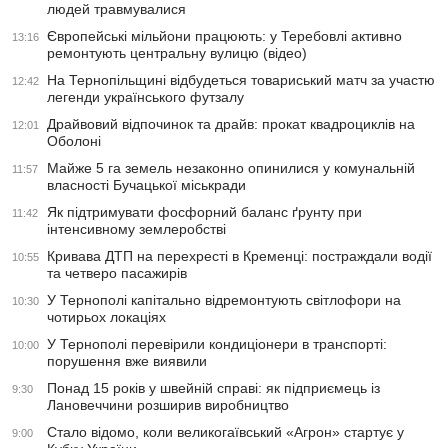
людей травмувалися
Європейські мільйони працюють: у Теребовлі активно
13:16
ремонтують центральну вулицю (відео)
На Тернопільщині відбудеться товариський матч за участю
12:42
легенди українського футзалу
Драйвовий відпочинок та драйв: прокат квадроциклів на
12:01
Оболоні
Майже 5 га земель незаконно опинилися у комунальній
11:57
власності Бучацької міськради
Як підтримувати фосфорний баланс ґрунту при
11:42
інтенсивному землеробстві
Кривава ДТП на перехресті в Кременці: постраждали водії
10:55
та четверо пасажирів
У Тернополі капітально відремонтують світлофори на
10:30
чотирьох локаціях
У Тернополі перевірили кондиціонери в транспорті:
10:00
порушення вже виявили
Понад 15 років у швейній справі: як підприємець із
9:30
Лановеччини розширив виробництво
Стало відомо, коли великогаївський «Агрон» стартує у
9:00