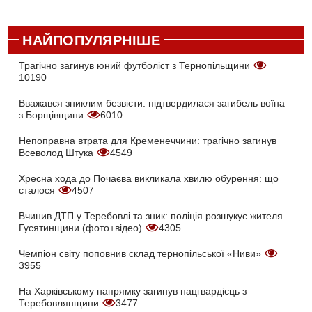
НАЙПОПУЛЯРНІШЕ
Трагічно загинув юний футболіст з Тернопільщини
10190
Вважався зниклим безвісти: підтвердилася загибель воїна
з Борщівщини
6010
Непоправна втрата для Кременеччини: трагічно загинув
Всеволод Штука
4549
Хресна хода до Почаєва викликала хвилю обурення: що
сталося
4507
Вчинив ДТП у Теребовлі та зник: поліція розшукує жителя
Гусятинщини (фото+відео)
4305
Чемпіон світу поповнив склад тернопільської «Ниви»
3955
На Харківському напрямку загинув нацгвардієць з
Теребовлянщини
3477