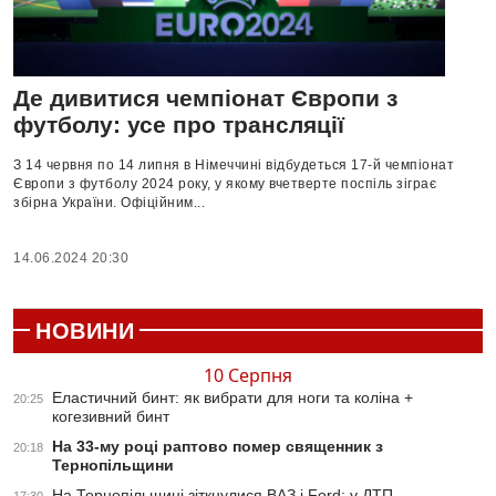
Де дивитися чемпіонат Європи з
футболу: усе про трансляції
З 14 червня по 14 липня в Німеччині відбудеться 17-й чемпіонат
Європи з футболу 2024 року, у якому вчетверте поспіль зіграє
збірна України. Офіційним...
14.06.2024 20:30
НОВИНИ
10 Серпня
Еластичний бинт: як вибрати для ноги та коліна +
20:25
когезивний бинт
На 33-му році раптово помер священник з
20:18
Тернопільщини
На Тернопільщині зіткнулися ВАЗ і Ford: у ДТП