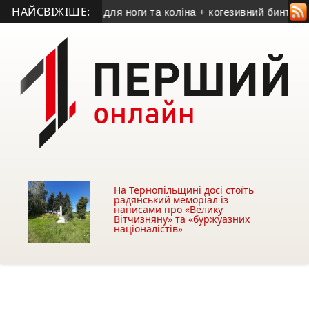
НАЙСВІЖІШЕ:
бинт: як вибрати для ноги та коліна + когезивний бинт
• На 
На Тернопільщині досі стоїть
радянський меморіал із
написами про «Велику
Вітчизняну» та «буржуазних
націоналістів»