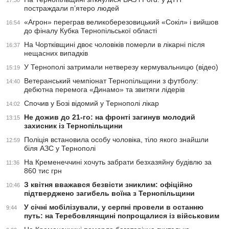
17:30
постраждали п’ятеро людей
«Агрон» переграв великоберезовицький «Сокіл» і вийшов
16:54
до фіналу Кубка Тернопільської області
На Чортківщині двоє чоловіків померли в лікарні після
16:37
нещасних випадків
У Тернополі затримали нетверезу кермувальницю (відео)
15:19
Ветеранський чемпіонат Тернопільщини з футболу:
14:40
дебютна перемога «Динамо» та звитяги лідерів
Спочив у Бозі відомий у Тернополі лікар
14:02
Не дожив до 21-го: на фронті загинув молодий
13:15
захисник із Тернопільщини
Поліція встановила особу чоловіка, тіло якого знайшли
12:59
біля АЗС у Тернополі
На Кременеччині хочуть забрати безхазяйну будівлю за
11:36
860 тис грн
З квітня вважався безвісти зниклим: офіційно
10:46
підтверджено загибель воїна з Тернопільщини
У січні мобілізували, у серпні провели в останню
9:44
путь: на Теребовлянщині попрощалися із військовим