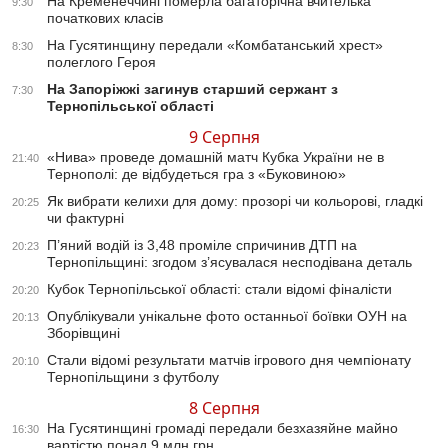
На Кременеччині померла багаторічна вчителька
9:30
початкових класів
На Гусятинщину передали «Комбатанський хрест»
8:30
полеглого Героя
На Запоріжжі загинув старший сержант з
7:30
Тернопільської області
9 Серпня
«Нива» проведе домашній матч Кубка України не в
21:40
Тернополі: де відбудеться гра з «Буковиною»
Як вибрати келихи для дому: прозорі чи кольорові, гладкі
20:25
чи фактурні
П’яний водій із 3,48 проміле спричинив ДТП на
20:23
Тернопільщині: згодом з’ясувалася несподівана деталь
Кубок Тернопільської області: стали відомі фіналісти
20:20
Опублікували унікальне фото останньої боївки ОУН на
20:13
Зборівщині
Стали відомі результати матчів ігрового дня чемпіонату
20:10
Тернопільщини з футболу
8 Серпня
На Гусятинщині громаді передали безхазяйне майно
16:30
вартістю понад 9 млн грн