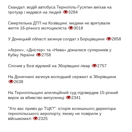
Скандал: водій автобуса Тернопіль-Гусятин виїхав на
тротуар і кидався на людей
3284
Смертельна ДТП на Козівщині: медики не врятували
життя 16-річного мотоцикліста
3018
У Донецькій області загинув солдат з Борщівщини
2858
«Агрон», «Дністер» та «Нива» дізналися суперників у
Кубку України
2758
Спочив у Бозі відомий на Зборівщині лікар
2757
На Донеччині загинув молодший сержант зі Зборівщини
2638
На Тернопільщині апеляційний суд підтвердив 15-річний
вирок за вбивство випускниці
2341
"Хто вас привіз до ТЦК?": історія колишнього директора
тернопільського аеропорту, якому не повірили у
військкоматі
2325