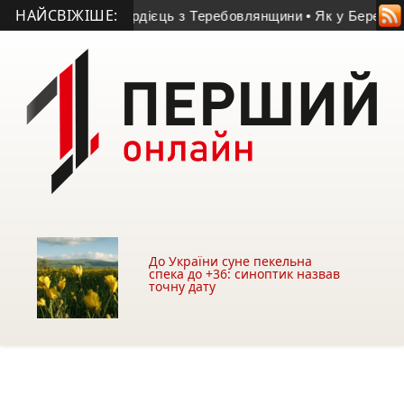
НАЙСВІЖІШЕ:
мку загинув нацгвардієць з Теребовлянщини
• Як у Бережанах
До України суне пекельна
спека до +36: синоптик назвав
точну дату