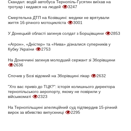
Скандал: водій автобуса Тернопіль-Гусятин виїхав на
тротуар і кидався на людей
3247
Смертельна ДТП на Козівщині: медики не врятували
життя 16-річного мотоцикліста
3001
У Донецькій області загинув солдат з Борщівщини
2853
«Агрон», «Дністер» та «Нива» дізналися суперників у
Кубку України
2753
На Донеччині загинув молодший сержант зі Зборівщини
2636
Спочив у Бозі відомий на Зборівщині лікар
2632
"Хто вас привіз до ТЦК?": історія колишнього директора
тернопільського аеропорту, якому не повірили у
військкоматі
2323
На Тернопільщині апеляційний суд підтвердив 15-річний
вирок за вбивство випускниці
2295