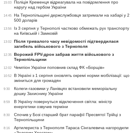
Поліція Кременця відреагувала на повідомлення про
15:03
наругу над гербом України
На Тернопільщині держслужбовця затримали на хабарі у 2
14:45
500 доларів
Із 3 серпня у Тернополі частково обмежать рух транспорту
13:56
на Київській і Замковій
Після тривалого часу невідомості підтвердилася
13:02
загибель військового з Тернополя
Ворожий FPV-дрон забрав життя військового з
12:35
Тернопільщини
Чемпіон України поповнив склад ФК «Борщів»
12:02
В Україні з 1 серпня оновлять окремі норми мобілізації: що
10:52
зміниться для громадян
Колеги-газовики у Ланівцях встановили меморіальну
9:30
дошку Захиснику України
В Україну повернуться відключення світла: міністр
8:59
енергетики озвучив терміни
Спочив у Бозі старший брат парафії Пресвятої Трійці з
8:30
Тернопільщини
Артилериста з Тернополя Тараса Сінгалевича нагородили
8:16
«Золотим Хрестом»