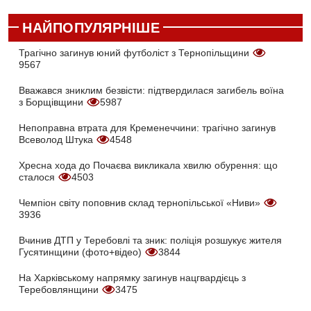
НАЙПОПУЛЯРНІШЕ
Трагічно загинув юний футболіст з Тернопільщини
9567
Вважався зниклим безвісти: підтвердилася загибель воїна
з Борщівщини
5987
Непоправна втрата для Кременеччини: трагічно загинув
Всеволод Штука
4548
Хресна хода до Почаєва викликала хвилю обурення: що
сталося
4503
Чемпіон світу поповнив склад тернопільської «Ниви»
3936
Вчинив ДТП у Теребовлі та зник: поліція розшукує жителя
Гусятинщини (фото+відео)
3844
На Харківському напрямку загинув нацгвардієць з
Теребовлянщини
3475