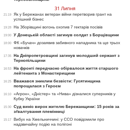
31 Липня
Як у Бережанах ветеран війни перетворив грант на
21:19
успішний бізнес
На Зборівщині вогонь охопив 7 гектарів посівів
19:28
У Донецькій області загинув солдат з Борщівщини
19:00
ФК «Бучач» дозаявив забивного нападника та ще трьох
18:00
новачків
На Дніпропетровщині загинув молодший сержант з
17:35
Тернопільщини
На фронті передчасно обірвалося життя старшого
16:53
лейтенанта з Монастирищини
Вважався зниклим безвісти: Гусятинщина
16:25
попрощалася з Героєм
«Агрон», «Дністер» та «Нива» дізналися суперників у
16:10
Кубку України
Суд виніс вирок жителю Бережанщини: 15 років за
15:30
зґвалтування племінниці
Вибух на Хмельниччині: у ССО повідомили про
15:17
надзвичайну подію на полігоні