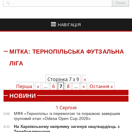
НАВІГАЦІЯ
МІТКА:
ТЕРНОПІЛЬСЬКА ФУТЗАЛЬНА
ЛІГА
Сторінка 7 з 9
«
Перша
«
...
6
7
8
...
»
Остання »
НОВИНИ
1 Серпня
МФК «Тернопіль» із перемогою та поразкою завершив
8:56
груповий етап «Odesa Open Cup-2026»
На Харківському напрямку загинув нацгвардієць з
8:22
Теребовлянщини