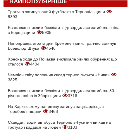
НАЙПОПУЛЯРНІШЕ
Трагічно загинув юний футболіст з Тернопільщини
9393
Вважався зниклим безвісти: підтвердилася загибель воїна
з Борщівщини
5905
Непоправна втрата для Кременеччини: трагічно загинув
Всеволод Штука
4546
Хресна хода до Почаєва викликала хвилю обурення: що
сталося
4494
Чемпіон світу поповнив склад тернопільської «Ниви»
3825
Вважався зниклим безвісти: підтвердилася загибель 30-
річного воїна із Зборівщини
3716
На Харківському напрямку загинув нацгвардієць з
Теребовлянщини
3468
Скандал: водій автобуса Тернопіль-Гусятин виїхав на
тротуар і кидався на людей
3183