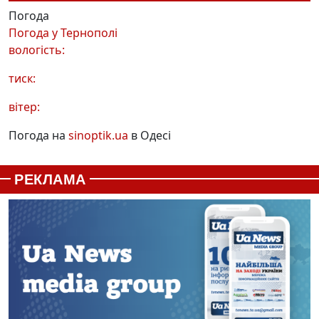
Погода
Погода у
Тернополі
вологість:
тиск:
вітер:
Погода на
sinoptik.ua
в Одесі
РЕКЛАМА