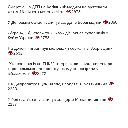
Смертельна ДТП на Козівщині: медики не врятували
життя 16-річного мотоцикліста
2978
У Донецькій області загинув солдат з Борщівщини
2850
«Агрон», «Дністер» та «Нива» дізналися суперників у
Кубку України
2753
На Донеччині загинув молодший сержант зі Зборівщини
2632
"Хто вас привіз до ТЦК?": історія колишнього директора
тернопільського аеропорту, якому не повірили у
військкоматі
2322
На Дніпропетровщині загинув солдат із Гусятинщини
2253
У боях за Україну загинув офіцер із Монастирищини
2237