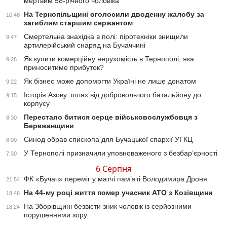
мертвим 58-річного чоловіка
На Тернопільщині оголосили дводенну жалобу за
10:48
загиблим старшим сержантом
Смертельна знахідка в полі: піротехніки знищили
9:47
артилерійський снаряд на Бучаччині
Як купити комерційну нерухомість в Тернополі, яка
9:28
приноситиме прибуток?
Як бізнес може допомогти Україні не лише донатом
9:22
Історія Азову: шлях від добровольчого батальйону до
9:15
корпусу
Перестало битися серце військовослужбовця з
8:30
Бережанщини
Синод обрав єпископа для Бучацької єпархії УГКЦ
8:00
У Тернополі призначили уповноваженого з безбар’єрності
7:30
6 Серпня
ФК «Бучач» переміг у матчі пам’яті Володимира Дроня
21:54
На 44-му році життя помер учасник АТО з Козівщини
18:46
На Зборівщині безвісти зник чоловік із серйозними
18:24
порушеннями зору