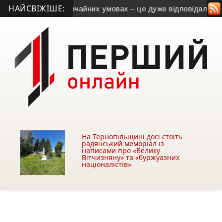
НАЙСВІЖІШЕ:
ти людей у надзвичайних умовах – це дуже відповідально
• 
На Тернопільщині досі стоїть
радянський меморіал із
написами про «Велику
Вітчизняну» та «буржуазних
націоналістів»