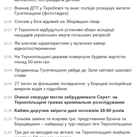
Вчинив ДТП у Теребовлі та зник: поліція розшукує жителя
16:12
Гусятинщини (фото+відео)
Спочив у Бозі відомий на Зборівщині лікар
16:00
У Тернополі відбудуться установчі збори асоціації
15:27
нащадків українських жертв польських репресій
Які ключові характеристики у вуличних камер
15:13
відеоспостереження
На Тернопільщині державі повернули будівлю вартістю
15:00
понад 50 млн грн
Уродженець Гусятинщини увійде до Зали світової шахової
14:44
слави
27 тисяч за фальшиве посвідчення: у Борщеві поліцейські
13:04
викрили водія з підробкою
Очисні споруди могли забруднювати Серет: на
12:54
Тернопільщині триває кримінальне розслідування
Кабмін доручив звірити дані чоловіків 18-60 років
12:39
Гольова заміна та яскрава гра: представники Бучача та
12:23
Борщівщини – найкращі у турі першої ліги Тернопільщини
Три дні не виходив на зв’язок: на Тернопільщині знайшли
11:04