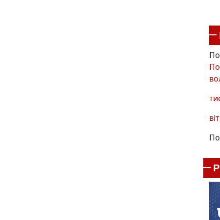
По
По
во
ти
віт
По