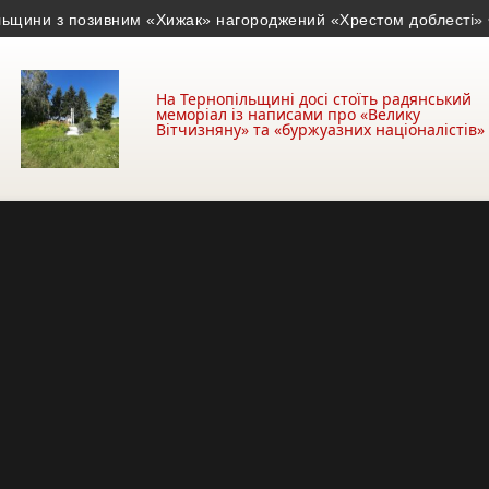
ни з позивним «Хижак» нагороджений «Хрестом доблесті»
• На 
На Тернопільщині досі стоїть радянський
меморіал із написами про «Велику
Вітчизняну» та «буржуазних націоналістів»