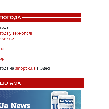
ПОГОДА
года
года у
Тернополі
логість:
ск:
ер:
года на
sinoptik.ua
в Одесі
РЕКЛАМА