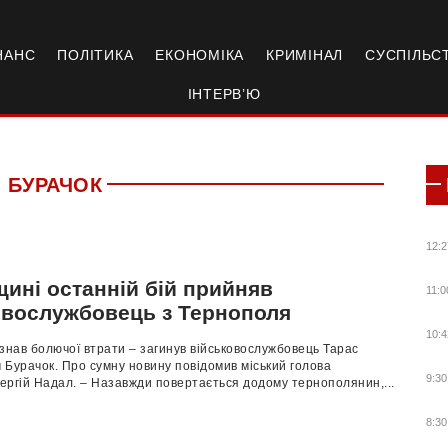
НАНС
ПОЛІТИКА
ЕКОНОМІКА
КРИМІНАЛ
СУСПІЛЬС
ІНТЕРВ’Ю
 БУРАЧОК
12:2
щині останній бій прийняв
11:0
овослужбовець з Тернополя
10:4
знав болючої втрати – загинув військовослужбовець Тарас
Бурачок. Про сумну новину повідомив міський голова
9:30
ергій Надал. – Назавжди повертається додому тернополянин,...
8:30