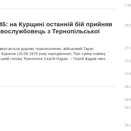
7:30
45: на Курщині останній бій прийняв
19:2
овослужбовець з Тернопільської
17:1
вертається додому тернополянин, військовий Тарас
 Бурачок (20.08.1979 року народження). Про сумну новину
ський голова Тернополя Сергій Надал. – Герой віддав своє...
17:1
17:0
16:1
16:0
15:2
15:1