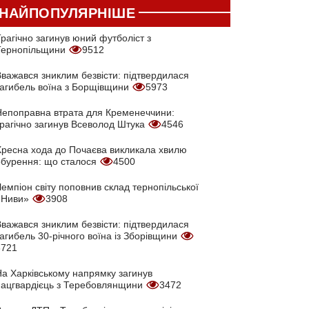
НАЙПОПУЛЯРНІШЕ
рагічно загинув юний футболіст з
Тернопільщини
9512
Вважався зниклим безвісти: підтвердилася
загибель воїна з Борщівщини
5973
Непоправна втрата для Кременеччини:
трагічно загинув Всеволод Штука
4546
Хресна хода до Почаєва викликала хвилю
обурення: що сталося
4500
емпіон світу поповнив склад тернопільської
«Ниви»
3908
Вважався зниклим безвісти: підтвердилася
агибель 30-річного воїна із Зборівщини
3721
На Харківському напрямку загинув
нацгвардієць з Теребовлянщини
3472