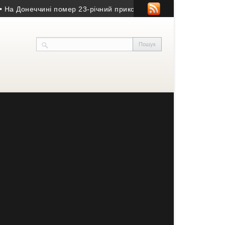
Донеччині помер 23-річний прикордонник з Тернопільщини
• Ек