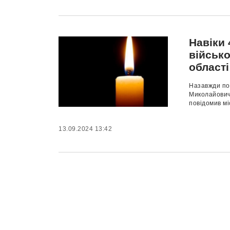
Навіки 
військ
області
Назавжди по
Миколайович
повідомив мі
13.09.2024 13:42