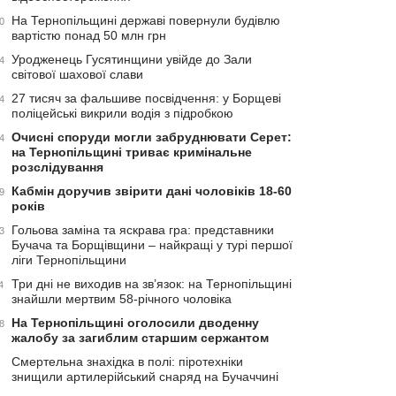
На Тернопільщині державі повернули будівлю
0
вартістю понад 50 млн грн
Уродженець Гусятинщини увійде до Зали
4
світової шахової слави
27 тисяч за фальшиве посвідчення: у Борщеві
4
поліцейські викрили водія з підробкою
Очисні споруди могли забруднювати Серет:
4
на Тернопільщині триває кримінальне
розслідування
Кабмін доручив звірити дані чоловіків 18-60
9
років
Гольова заміна та яскрава гра: представники
3
Бучача та Борщівщини – найкращі у турі першої
ліги Тернопільщини
Три дні не виходив на зв’язок: на Тернопільщині
4
знайшли мертвим 58-річного чоловіка
На Тернопільщині оголосили дводенну
8
жалобу за загиблим старшим сержантом
Смертельна знахідка в полі: піротехніки
знищили артилерійський снаряд на Бучаччині