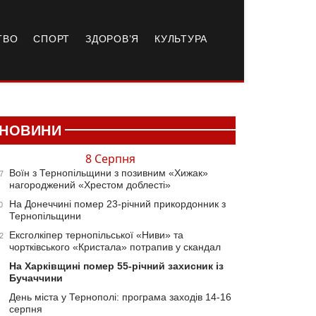
ТВО
СПОРТ
ЗДОРОВ’Я
КУЛЬТУРА
НОВИНИ
8 Серпня
Воїн з Тернопільщини з позивним «Хижак»
7
нагороджений «Хрестом доблесті»
На Донеччині помер 23-річний прикордонник з
0
Тернопільщини
Ексголкіпер тернопільської «Ниви» та
2
чортківського «Кристала» потрапив у скандал
На Харківщині помер 55-річний захисник із
Бучаччини
День міста у Тернополі: програма заходів 14-16
серпня