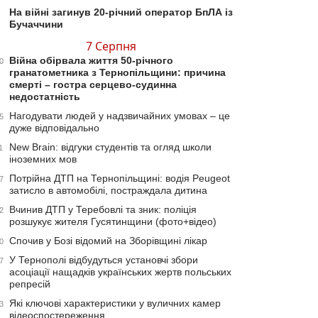
На війні загинув 20-річний оператор БпЛА із
Бучаччини
7 Серпня
Війна обірвала життя 50-річного
0
гранатометника з Тернопільщини: причина
смерті – гостра серцево-судинна
недостатність
Нагодувати людей у надзвичайних умовах – це
5
дуже відповідально
New Brain: відгуки студентів та огляд школи
1
іноземних мов
Потрійна ДТП на Тернопільщині: водія Peugeot
7
затисло в автомобілі, постраждала дитина
Вчинив ДТП у Теребовлі та зник: поліція
2
розшукує жителя Гусятинщини (фото+відео)
Спочив у Бозі відомий на Зборівщині лікар
0
У Тернополі відбудуться установчі збори
7
асоціації нащадків українських жертв польських
репресій
Які ключові характеристики у вуличних камер
3
відеоспостереження