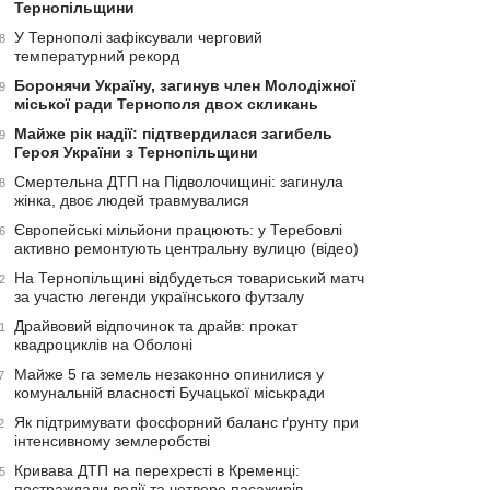
Тернопільщини
У Тернополі зафіксували черговий
8
температурний рекорд
Боронячи Україну, загинув член Молодіжної
9
міської ради Тернополя двох скликань
Майже рік надії: підтвердилася загибель
9
Героя України з Тернопільщини
Смертельна ДТП на Підволочищині: загинула
8
жінка, двоє людей травмувалися
Європейські мільйони працюють: у Теребовлі
6
активно ремонтують центральну вулицю (відео)
На Тернопільщині відбудеться товариський матч
2
за участю легенди українського футзалу
Драйвовий відпочинок та драйв: прокат
1
квадроциклів на Оболоні
Майже 5 га земель незаконно опинилися у
7
комунальній власності Бучацької міськради
Як підтримувати фосфорний баланс ґрунту при
2
інтенсивному землеробстві
Кривава ДТП на перехресті в Кременці:
5
постраждали водії та четверо пасажирів