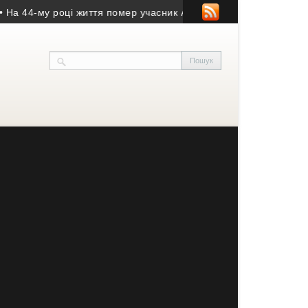
44-му році життя помер учасник АТО з Козівщини
• На Зборівщин