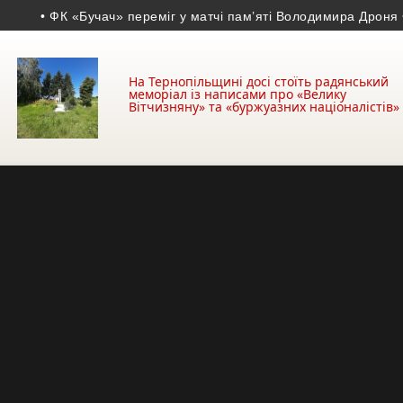
• ФК «Бучач» переміг у матчі пам’яті Володимира Дроня
• На 
На Тернопільщині досі стоїть радянський
меморіал із написами про «Велику
Вітчизняну» та «буржуазних націоналістів»