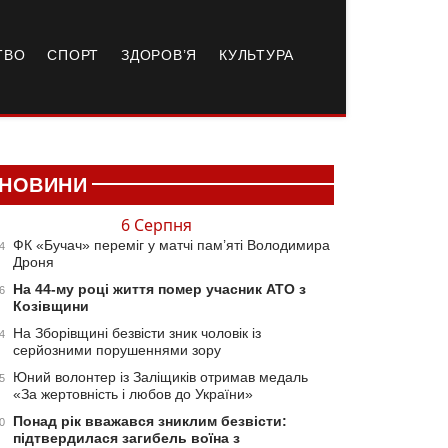
ТВО
СПОРТ
ЗДОРОВ’Я
КУЛЬТУРА
НОВИНИ
6 Серпня
ФК «Бучач» переміг у матчі пам’яті Володимира
4
Дроня
На 44-му році життя помер учасник АТО з
6
Козівщини
На Зборівщині безвісти зник чоловік із
4
серйозними порушеннями зору
Юний волонтер із Заліщиків отримав медаль
5
«За жертовність і любов до України»
Понад рік вважався зниклим безвісти:
0
підтвердилася загибель воїна з