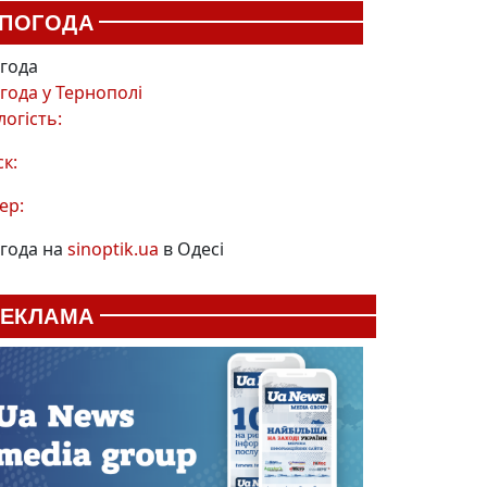
ПОГОДА
года
года у
Тернополі
логість:
ск:
ер:
года на
sinoptik.ua
в Одесі
РЕКЛАМА