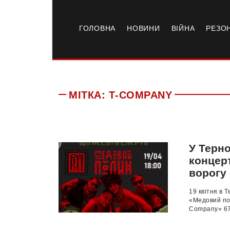
ГОЛОВНА
НОВИНИ
ВІЙНА
РЕЗО
МІТКА:
Т-СOMPANY
У Терно
концерт
ворогу
19 квітня в 
«Медовий пол
Company» 67