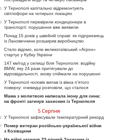
У Тернополі капітально відремонтують
0
світлофори на чотирьох локаціях
У Тернополі перевірили кондиціонери в
0
транспорті: порушення вже виявили
Понад 15 років у швейній справі: як підприємець
із Лановеччини розширив виробництво
Стало відомо, коли великогаївський «Агрон»
стартує у Кубку України
147 км/год у селищі біля Тернополя: водійку
BMW, яку 24 рази притягували до
відповідальності, знову спіймали на порушенні
У Тернополі чоловік випав із вікна п’ятого
поверху: очевидці розповіли, що сталося
Мама з молитвою написала ікону для сина:
на фронті загинув захисник із Тернополя
5 Серпня
У Тернополі зафіксували температурний рекорд
2
Помер ветеран російсько-української війни
7
з Козівщини
На війні загинув 33-річний Захисник із
5