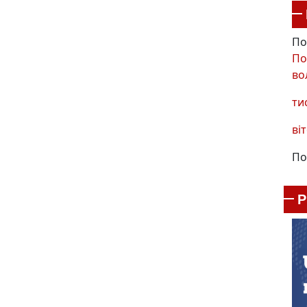
По
По
во
ти
віт
По