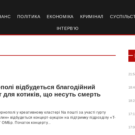
НАНС
ПОЛІТИКА
ЕКОНОМІКА
КРИМІНАЛ
СУСПІЛЬС
ІНТЕРВ’Ю
21:5
полі відбудеться благодійний
18:4
 для котиків, що несуть смерть
18:2
Тернополі у креативному кластері Na пошті за участі гурту
17:1
ин» відбудеться концерт-аукціон на підтримку підрозділу «T-
 ОМБр. Початок концерту...
17:0