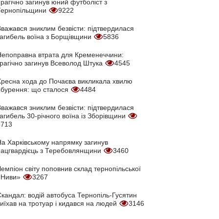
рагічно загинув юний футболіст з
Тернопільщини
9222
Вважався зниклим безвісти: підтвердилася
загибель воїна з Борщівщини
5836
Непоправна втрата для Кременеччини:
трагічно загинув Всеволод Штука
4545
Хресна хода до Почаєва викликала хвилю
обурення: що сталося
4484
Вважався зниклим безвісти: підтвердилася
агибель 30-річного воїна із Зборівщини
3713
На Харківському напрямку загинув
нацгвардієць з Теребовлянщини
3460
емпіон світу поповнив склад тернопільської
«Ниви»
3267
кандал: водій автобуса Тернопіль-Гусятин
иїхав на тротуар і кидався на людей
3146